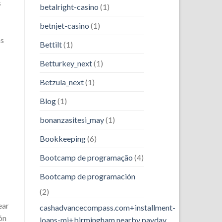
s
betalright-casino
(1)
betnjet-casino
(1)
ás
Bettilt
(1)
Betturkey_next
(1)
Betzula_next
(1)
Blog
(1)
bonanzasitesi_may
(1)
Bookkeeping
(6)
Bootcamp de programação
(4)
Bootcamp de programación
(2)
ear
cashadvancecompass.com+installment-
ón
loans-mi+birmingham nearby payday