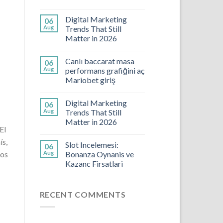
Digital Marketing
06
Aug
Trends That Still
Matter in 2026
Canlı baccarat masa
06
Aug
performans grafiğini aç
Mariobet giriş
Digital Marketing
06
Aug
Trends That Still
Matter in 2026
El
ís,
Slot Incelemesi:
06
los
Aug
Bonanza Oynanis ve
Kazanc Firsatlari
RECENT COMMENTS