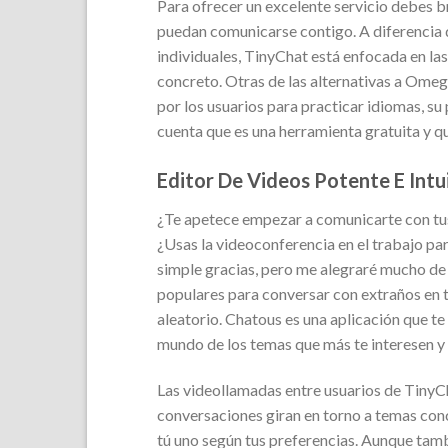
Para ofrecer un excelente servicio debes br
puedan comunicarse contigo. A diferencia d
individuales, TinyChat está enfocada en las
concreto. Otras de las alternativas a Omeg
por los usuarios para practicar idiomas, su
cuenta que es una herramienta gratuita y qu
Editor De Videos Potente E Intu
¿Te apetece empezar a comunicarte con tus
¿Usas la videoconferencia en el trabajo pa
simple gracias, pero me alegraré mucho de l
populares para conversar con extraños en t
aleatorio. Chatous es una aplicación que t
mundo de los temas que más te interesen y 
Las videollamadas entre usuarios de TinyC
conversaciones giran en torno a temas concr
tú uno según tus preferencias. Aunque tamb