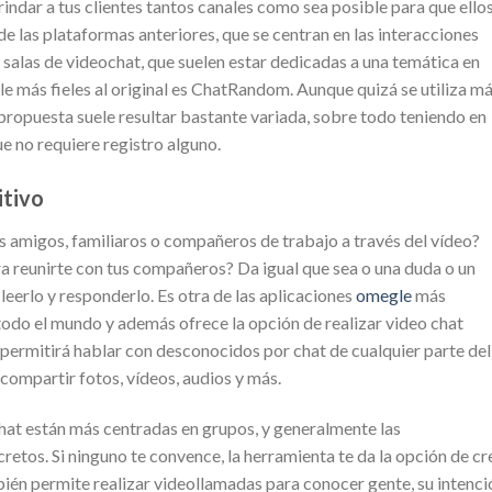
indar a tus clientes tantos canales como sea posible para que ello
e las plataformas anteriores, que se centran en las interacciones
 salas de videochat, que suelen estar dedicadas a una temática en
le más fieles al original es ChatRandom. Aunque quizá se utiliza m
 propuesta suele resultar bastante variada, sobre todo teniendo en
e no requiere registro alguno.
itivo
 amigos, familiaros o compañeros de trabajo a través del vídeo?
ra reunirte con tus compañeros? Da igual que sea o una duda o un
eerlo y responderlo. Es otra de las aplicaciones
omegle
más
odo el mundo y además ofrece la opción de realizar video chat
e permitirá hablar con desconocidos por chat de cualquier parte del
compartir fotos, vídeos, audios y más.
hat están más centradas en grupos, y generalmente las
etos. Si ninguno te convence, la herramienta te da la opción de cr
ién permite realizar videollamadas para conocer gente, su intenci