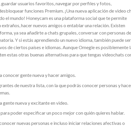
guardar usuarios favoritos, navegar por perfiles y fotos,
 desbloquear funciones Premium. ¡Una nueva aplicación de video c
odo el mundo! Honeycam es una plataforma social que te permite
xtraños, hacer nuevos amigos o entablar una relación. Existen
aforma, ya sea añadirte a chats grupales, conversar con personas d
eatoria. Y si estás aprendiendo un nuevo idioma, también puede ser
ivos de ciertos países e idiomas. Aunque Omegle es posiblemente l
sten estas otras buenas alternativas para que tengas videochats co
ra conocer gente nueva y hacer amigos.
egrantes de nuestra lista, con la que podrás conocer personas y hace
emas.
a gente nueva y excitante en video.
, para poder especificar un poco mejor con quién quieres hablar.
onocer nuevas personas e incluso iniciar relaciones afectivas o