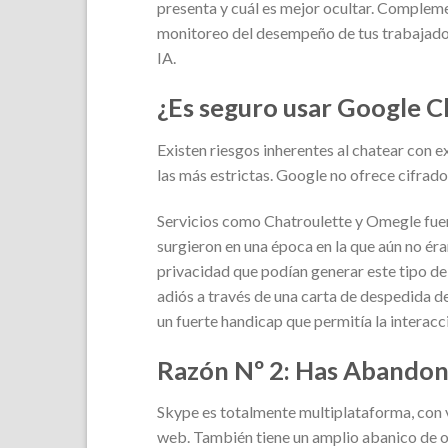
presenta y cuál es mejor ocultar. Complem
monitoreo del desempeño de tus trabajador
IA.
¿Es seguro usar Google C
Existen riesgos inherentes al chatear con 
las más estrictas. Google no ofrece cifrad
Servicios como Chatroulette y Omegle fuer
surgieron en una época en la que aún no ér
privacidad que podían generar este tipo de
adiós a través de una carta de despedida de
un fuerte handicap que permitía la interac
Razón Nº 2: Has Abando
Skype es totalmente multiplataforma, con v
web. También tiene un amplio abanico de op