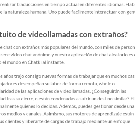
 realizar traducciones en tiempo actual en diferentes idiomas. Hab
de la naturaleza humana. Uno puede facilmente interactuar con gen
ratuito de videollamadas con extraños?
 de chat con extraños más populares del mundo, con miles de perso
frece video chat anónimo y nuestra aplicación de chat aleatorio es
 el mundo en Chatki al instante.
res años trajo consigo nuevas formas de trabajar que en muchos ca
bajadores desempeñan su labor de forma remota, whole o
aridad de las aplicaciones de videollamadas. ¿Conseguirán las
 tras su cierre, o están condenadas a sufrir un destino similar? El
finalmente quienes lo decidan. Además, puedes gestionar desde una
ros medios y canales. Asimismo, sus motores de aprendizaje están
us clientes y liberarte de cargas de trabajo mediante un enfoque