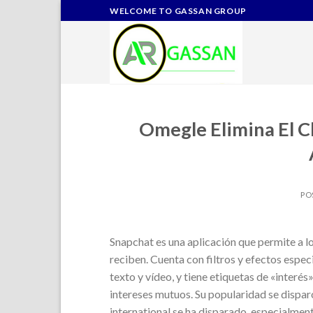
Skip
WELCOME TO GASSAN GROUP
to
content
Omegle Elimina El 
PO
Snapchat es una aplicación que permite a l
reciben. Cuenta con filtros y efectos espec
texto y vídeo, y tiene etiquetas de «interé
intereses mutuos. Su popularidad se dispar
international se ha disparado, especialmen