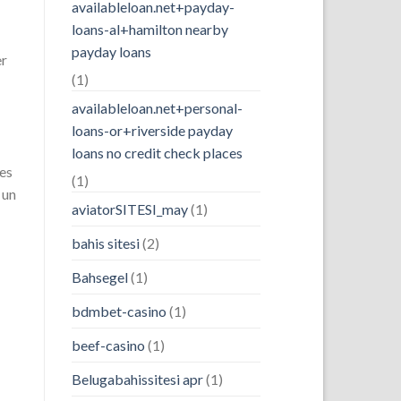
availableloan.net+payday-
loans-al+hamilton nearby
payday loans
er
(1)
availableloan.net+personal-
loans-or+riverside payday
loans no credit check places
 es
(1)
 un
aviatorSITESI_may
(1)
bahis sitesi
(2)
Bahsegel
(1)
bdmbet-casino
(1)
beef-casino
(1)
Belugabahissitesi apr
(1)