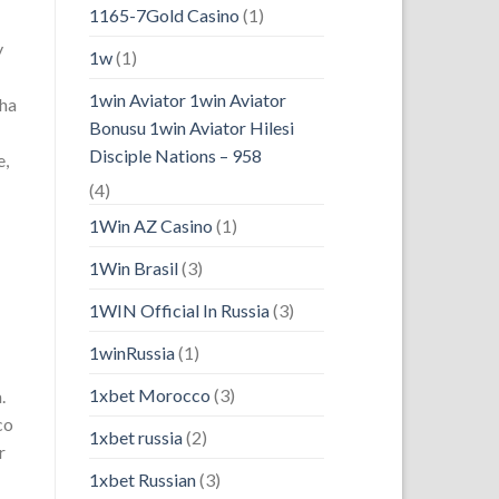
1165-7Gold Casino
(1)
y
1w
(1)
1win Aviator 1win Aviator
cha
Bonusu 1win Aviator Hilesi
Disciple Nations – 958
e,
(4)
1Win AZ Casino
(1)
1Win Brasil
(3)
1WIN Official In Russia
(3)
1winRussia
(1)
1xbet Morocco
(3)
.
co
1xbet russia
(2)
r
1xbet Russian
(3)