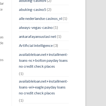
abuking-casino4
(2)
lar
te
abuking-casino5
(2)
alle nederlandse casinos_nl
(1)
always-vegas-casino
(1)
ankarafayansustasi net
(1)
nas
 de
Artificial intelligence
(3)
availableloan.net+installment-
sos
loans-nc+bolton payday loans
no credit check places
(1)
availableloan.net+installment-
loans-wi+eagle payday loans
no credit check places
(1)