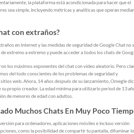
entariamente, la plataforma está acondicionada para hacer que el
es sea simple, incluyendo métricas y analíticas que operan media
hat con extraños?
extraños en Internet y las medidas de seguridad de Google Chat no 
o de extremo a extremo y puede acceder a todos los chats de Googl
on los máximos exponentes del chat con vídeo aleatorio. Pero cla
amos del todo conscientes de los problemas de seguridad y
 sitios web. Ahora, 14 años después de su lanzamiento, Omegle di
 su propio creador. La edad mínima para utilizarlo period de 13 añ
ción de menores de edad con adultos.
nado Muchos Chats En Muy Poco Tiem
ersión para ordenadores, aplicaciones móviles e incluso versión
ciones, como la posibilidad de compartir tu pantalla, difuminar l