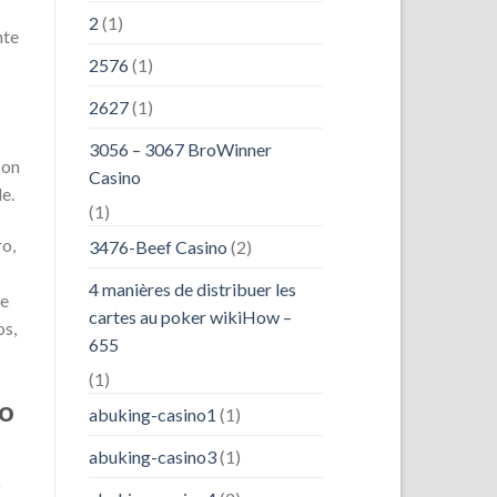
2
(1)
nte
2576
(1)
2627
(1)
3056 – 3067 BroWinner
son
Casino
e.
(1)
ro,
3476-Beef Casino
(2)
4 manières de distribuer les
ce
cartes au poker wikiHow –
os,
655
(1)
po
abuking-casino1
(1)
abuking-casino3
(1)
o