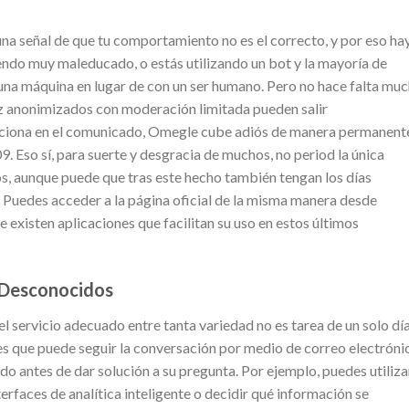
 señal de que tu comportamiento no es el correcto, y por eso ha
endo muy maleducado, o estás utilizando un bot y la mayoría de
una máquina en lugar de con un ser humano. Pero no hace falta mu
z anonimizados con moderación limitada pueden salir
ciona en el comunicado, Omegle cube adiós de manera permanent
9. Eso sí, para suerte y desgracia de muchos, no period la única
os, aunque puede que tras este hecho también tengan los días
. Puedes acceder a la página oficial de la misma manera desde
 existen aplicaciones que facilitan su uso en estos últimos
 Desconocidos
el servicio adecuado entre tanta variedad no es tarea de un solo día
es que puede seguir la conversación por medio de correo electróni
ado antes de dar solución a su pregunta. Por ejemplo, puedes utiliza
nterfaces de analítica inteligente o decidir qué información se