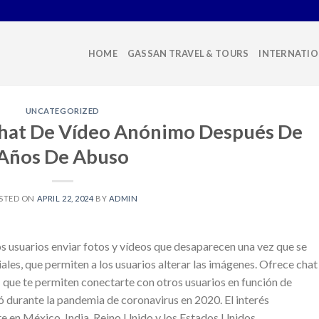
HOME
GASSAN TRAVEL & TOURS
INTERNATIO
UNCATEGORIZED
Chat De Vídeo Anónimo Después De
Años De Abuso
STED ON
APRIL 22, 2024
BY
ADMIN
os usuarios enviar fotos y vídeos que desaparecen una vez que se
iales, que permiten a los usuarios alterar las imágenes. Ofrece chat
s» que te permiten conectarte con otros usuarios en función de
ó durante la pandemia de coronavirus en 2020. El interés
te en México, India, Reino Unido y los Estados Unidos.