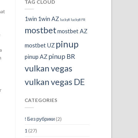
TAG CLOUD
hat
1win
1win AZ
lucky8
lucky8 FR
mostbet
mostbet AZ
e
pinup
mostbet UZ
a
pinup BR
pinup AZ
n
vulkan vegas
vulkan vegas DE
r
CATEGORIES
! Без рубрики
(2)
1
(27)