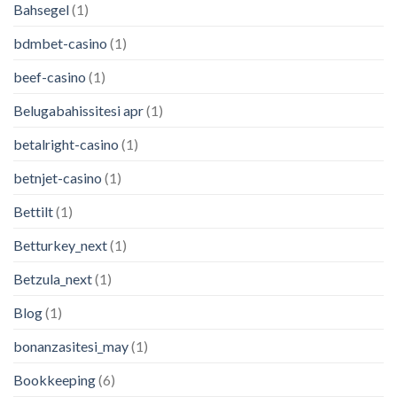
Bahsegel
(1)
bdmbet-casino
(1)
beef-casino
(1)
Belugabahissitesi apr
(1)
betalright-casino
(1)
betnjet-casino
(1)
Bettilt
(1)
Betturkey_next
(1)
Betzula_next
(1)
Blog
(1)
bonanzasitesi_may
(1)
Bookkeeping
(6)