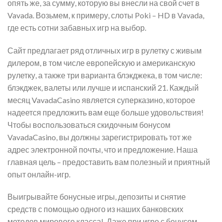
опять же, за сумму, которую вы внесли на свой счет в
Vavada. Возьмем, к примеру, слоты Poki – HD в Vavada,
где есть сотни забавных игр на выбор.
Сайт предлагает ряд отличных игр в рулетку с живым
дилером, в том числе европейскую и американскую
рулетку, а также три варианта блэкджека, в том числе:
блэкджек, валеты или лучше и испанский 21. Каждый
месяц VavadaCasino является суперказино, которое
надеется предложить вам еще больше удовольствия!
Чтобы воспользоваться скидочным бонусом
VavadaCasino, вы должны зарегистрировать тот же
адрес электронной почты, что и предложение. Наша
главная цель – предоставить вам полезный и приятный
опыт онлайн-игр.
Выигрывайте бонусные игры, депозиты и снятие
средств с помощью одного из наших банковских
методов мирового класса!. Даже при игре с бонусом