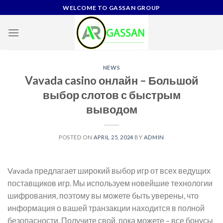
Skip
WELCOME TO GASSAN GROUP
to
content
NEWS
Vavada casino онлайн – Большой
выбор слотов с быстрым
выводом
POSTED ON
APRIL 25, 2024
BY
ADMIN
Vavada предлагает широкий выбор игр от всех ведущих
поставщиков игр. Мы используем новейшие технологии
шифрования, поэтому вы можете быть уверены, что
информация о вашей транзакции находится в полной
безопасности. Получите свой, пока можете – все бонусы