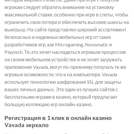
игрокам следует обратить внимание на установку
максимальной ставки, особенно при игре в слоты, чтобы
ограничить свои потери и обеспечить высокие шансы на
выигрыш. На сайте представлен широкий ассортимент
безопасных и надежных мобильных игр от таких
разработчиков игр, как Microgaming, Novomatic и
Playtech. Те, кто хочет насладиться игровым процессом
на своем мобильном устройстве и не хочет загружать
приложение Vavada, могут по-прежнему получать те же
игровые возможности, что и на компьютере. Vavada
использует технологию шифрования SSL для защиты
ваших личных данных. Это один из лучших сайтов с
бесплатными играми в казино, который предлагает
большую коллекцию игр онлайн-казино.
Регистрация в 1 клик в онлайн казино
Vavada зеркало