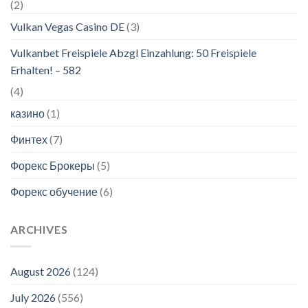
(2)
Vulkan Vegas Casino DE
(3)
Vulkanbet Freispiele Abzgl Einzahlung: 50 Freispiele
Erhalten! – 582
(4)
казино
(1)
Финтех
(7)
Форекс Брокеры
(5)
Форекс обучение
(6)
ARCHIVES
August 2026
(124)
July 2026
(556)