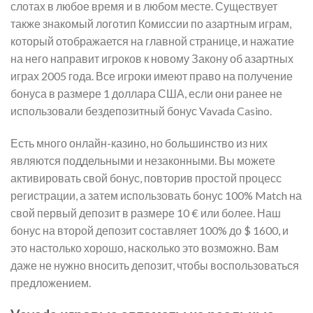
слотах в любое время и в любом месте. Существует
также знакомый логотип Комиссии по азартным играм,
который отображается на главной странице, и нажатие
на него направит игроков к новому Закону об азартных
играх 2005 года. Все игроки имеют право на получение
бонуса в размере 1 доллара США, если они ранее не
использовали бездепозитный бонус Vavada Casino.
Есть много онлайн-казино, но большинство из них
являются поддельными и незаконными. Вы можете
активировать свой бонус, повторив простой процесс
регистрации, а затем использовать бонус 100% Match на
свой первый депозит в размере 10 € или более. Наш
бонус на второй депозит составляет 100% до $ 1600, и
это настолько хорошо, насколько это возможно. Вам
даже не нужно вносить депозит, чтобы воспользоваться
предложением.