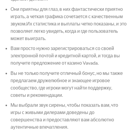
Они приятны для глаз, в них фантастически приятно
играть, а четкая графика сочетается с качественным
звуком.Их статистика и выплаты четко показаны, и это
позволяет легко увидеть, когда и где пользователь
может выиграть.
Вам просто нужно зарегистрироваться со своей
электронной почтой и кредитной картой, и тогда вы
получите предложение от казино Vavada.
Вы не только получите отличный бонус, но мы также
предлагаем дружелюбное и знающее игровое
сообщество, где игроки могут найти поддержку,
советы и рекомендации.
Мы выбрали звук сирены, чтобы показать вам, что
игры с живыми дилерами доведены до
совершенства и предоставляют вам абсолютно
аутентичные впечатления.