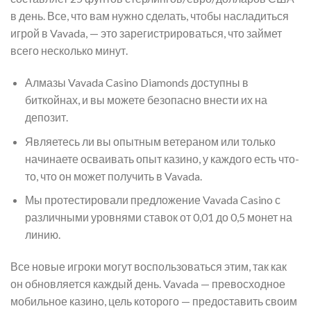
в день. Все, что вам нужно сделать, чтобы насладиться
игрой в Vavada, — это зарегистрироваться, что займет
всего несколько минут.
Алмазы Vavada Casino Diamonds доступны в
биткойнах, и вы можете безопасно внести их на
депозит.
Являетесь ли вы опытным ветераном или только
начинаете осваивать опыт казино, у каждого есть что-
то, что он может получить в Vavada.
Мы протестировали предложение Vavada Casino с
различными уровнями ставок от 0,01 до 0,5 монет на
линию.
Все новые игроки могут воспользоваться этим, так как
он обновляется каждый день. Vavada — превосходное
мобильное казино, цель которого — предоставить своим