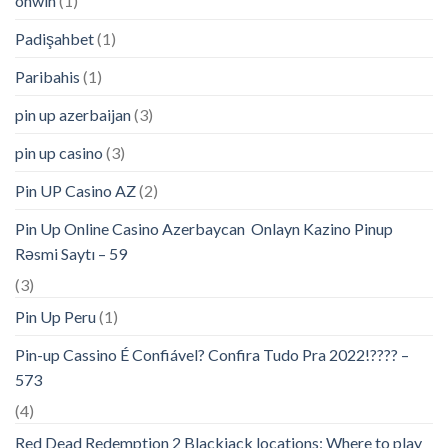
onwin
(1)
Padişahbet
(1)
Paribahis
(1)
pin up azerbaijan
(3)
pin up casino
(3)
Pin UP Casino AZ
(2)
Pin Up Online Casino Azerbaycan ️ Onlayn Kazino Pinup
Rəsmi Saytı – 59
(3)
Pin Up Peru
(1)
Pin-up Cassino É Confiável? Confira Tudo Pra 2022!???? –
573
(4)
Red Dead Redemption 2 Blackjack locations: Where to play