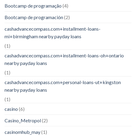
Bootcamp de programação
(4)
Bootcamp de programación
(2)
cashadvancecompass.com+installment-loans-
mi+birmingham nearby payday loans
(1)
cashadvancecompass.com+installment-loans-oh+ontario
nearby payday loans
(1)
cashadvancecompass.com+personal-loans-ut+kingston
nearby payday loans
(1)
casino
(6)
Casino_Metropol
(2)
casinomhub_may
(1)