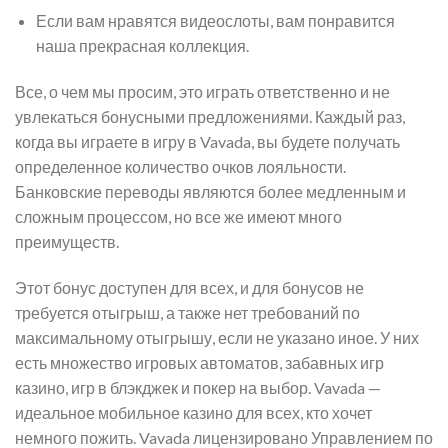
Если вам нравятся видеослоты, вам понравится
наша прекрасная коллекция.
Все, о чем мы просим, это играть ответственно и не
увлекаться бонусными предложениями. Каждый раз,
когда вы играете в игру в Vavada, вы будете получать
определенное количество очков лояльности.
Банковские переводы являются более медленным и
сложным процессом, но все же имеют много
преимуществ.
Этот бонус доступен для всех, и для бонусов не
требуется отыгрыш, а также нет требований по
максимальному отыгрышу, если не указано иное. У них
есть множество игровых автоматов, забавных игр
казино, игр в блэкджек и покер на выбор. Vavada —
идеальное мобильное казино для всех, кто хочет
немного пожить. Vavada лицензировано Управлением по