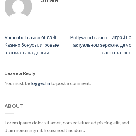
ADMIN
Ramenbet casino онлайн —
Bollywood casino – Играй на
Казино бонусы, игровые
актуальном зеркале, демо
автоматы на деньги
слоты казино
Leave a Reply
You must be
logged in
to post a comment.
ABOUT
Lorem ipsum dolor sit amet, consectetuer adipiscing elit, sed
diam nonummy nibh euismod tincidunt.