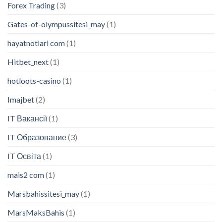
Forex Trading
(3)
Gates-of-olympussitesi_may
(1)
hayatnotlari com
(1)
Hitbet_next
(1)
hotloots-casino
(1)
Imajbet
(2)
IT Вакансії
(1)
IT Образование
(3)
IT Освіта
(1)
mais2 com
(1)
Marsbahissitesi_may
(1)
MarsMaksBahis
(1)