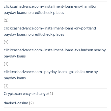
clickcashadvance.com+installment-loans-ms+hamilton
payday loans no credit check places
(1)
clickcashadvance.com+installment-loans-or+portland
payday loans no credit check places
(1)
clickcashadvance.com+installment-loans-tx+hudson nearby
payday loans
(1)
clickcashadvance.com+payday-loans-ga+dallas nearby
payday loans
(1)
Cryptocurrency exchange
(1)
davinci-casino
(2)