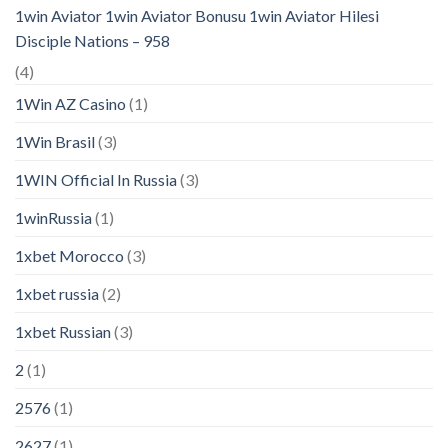
1win Aviator 1win Aviator Bonusu 1win Aviator Hilesi
Disciple Nations – 958
(4)
1Win AZ Casino
(1)
1Win Brasil
(3)
1WIN Official In Russia
(3)
1winRussia
(1)
1xbet Morocco
(3)
1xbet russia
(2)
1xbet Russian
(3)
2
(1)
2576
(1)
2627
(1)