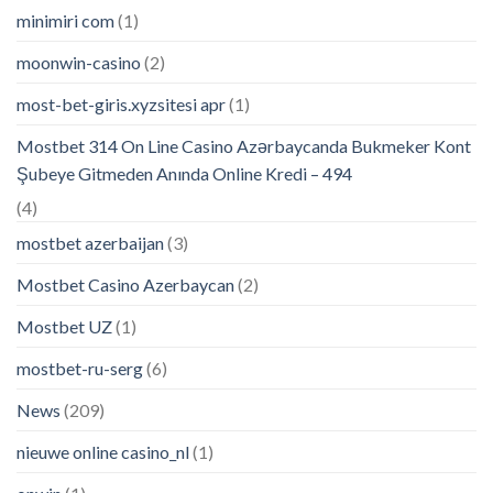
minimiri com
(1)
moonwin-casino
(2)
most-bet-giris.xyzsitesi apr
(1)
Mostbet 314 On Line Casino Azərbaycanda Bukmeker Kont
Şubeye Gitmeden Anında Online Kredi – 494
(4)
mostbet azerbaijan
(3)
Mostbet Casino Azerbaycan
(2)
Mostbet UZ
(1)
mostbet-ru-serg
(6)
News
(209)
nieuwe online casino_nl
(1)