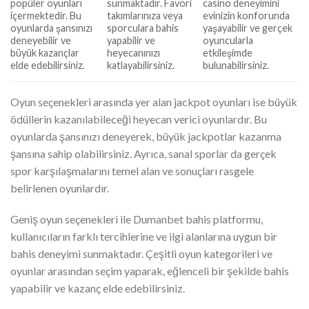
popüler oyunları
sunmaktadır. Favori
casino deneyimini
içermektedir. Bu
takımlarınıza veya
evinizin konforunda
oyunlarda şansınızı
sporculara bahis
yaşayabilir ve gerçek
deneyebilir ve
yapabilir ve
oyuncularla
büyük kazançlar
heyecanınızı
etkileşimde
elde edebilirsiniz.
katlayabilirsiniz.
bulunabilirsiniz.
Oyun seçenekleri arasında yer alan jackpot oyunları ise büyük
ödüllerin kazanılabileceği heyecan verici oyunlardır. Bu
oyunlarda şansınızı deneyerek, büyük jackpotlar kazanma
şansına sahip olabilirsiniz. Ayrıca, sanal sporlar da gerçek
spor karşılaşmalarını temel alan ve sonuçları rasgele
belirlenen oyunlardır.
Geniş oyun seçenekleri ile Dumanbet bahis platformu,
kullanıcıların farklı tercihlerine ve ilgi alanlarına uygun bir
bahis deneyimi sunmaktadır. Çeşitli oyun kategorileri ve
oyunlar arasından seçim yaparak, eğlenceli bir şekilde bahis
yapabilir ve kazanç elde edebilirsiniz.