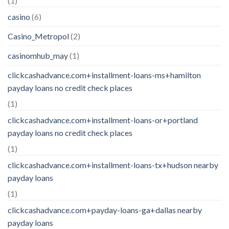
(1)
casino
(6)
Casino_Metropol
(2)
casinomhub_may
(1)
clickcashadvance.com+installment-loans-ms+hamilton
payday loans no credit check places
(1)
clickcashadvance.com+installment-loans-or+portland
payday loans no credit check places
(1)
clickcashadvance.com+installment-loans-tx+hudson nearby
payday loans
(1)
clickcashadvance.com+payday-loans-ga+dallas nearby
payday loans