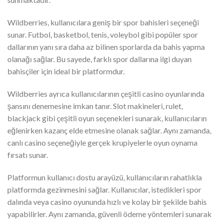
Wildberries, kullanıcılara geniş bir spor bahisleri seçeneği
sunar. Futbol, basketbol, tenis, voleybol gibi popüler spor
dallarının yanı sıra daha az bilinen sporlarda da bahis yapma
olanağı sağlar. Bu sayede, farklı spor dallarına ilgi duyan
bahisçiler için ideal bir platformdur.
Wildberries ayrıca kullanıcılarının çeşitli casino oyunlarında
şansını denemesine imkan tanır. Slot makineleri, rulet,
blackjack gibi çeşitli oyun seçenekleri sunarak, kullanıcıların
eğlenirken kazanç elde etmesine olanak sağlar. Aynı zamanda,
canlı casino seçeneğiyle gerçek krupiyelerle oyun oynama
fırsatı sunar.
Platformun kullanıcı dostu arayüzü, kullanıcıların rahatlıkla
platformda gezinmesini sağlar. Kullanıcılar, istedikleri spor
dalında veya casino oyununda hızlı ve kolay bir şekilde bahis
yapabilirler. Aynı zamanda, güvenli ödeme yöntemleri sunarak