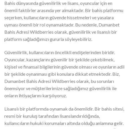
Bahis dünyasında güvenilirlik ve lisans, oyuncular için en
önemli faktörler arasında yer almaktadır. Bir bahis platformu
seçerken, kullanıcıların güvende hissetmeleri ve yasalara
uyması önemli bir rol oynamaktadır. Bu nedenle, Dumanbet
Bahis Adresi Wildberries olarak, güvenilirlik ve lisanslı bir
platform sağladığımızı gururla söyleyebiliriz.
Güvenilirlik, kullanıcıların öncelikli endişelerinden biridir.
Oyuncular, kazançlarını güvenilir bir şekilde çekebilmek,
kişisel ve finansal bilgilerinin güvende olması ve oyunların adil
bir şekilde oynanması gibi konulara dikkat etmektedir. Biz,
Dumanbet Bahis Adresi Wildberries olarak, bu sorunları
önemsiyor ve müşterilerimize sağladığımız güvenilirlik ile
onların ihtiyaçlarını karşılıyoruz.
Lisanslı bir platformda oynamak da önemlidir. Bir bahis sitesi,
resmi bir kuruluş tarafından lisanslandırıldığında,
kullanıcıların hukuki korumaları altında olduğu anlamına gelir.