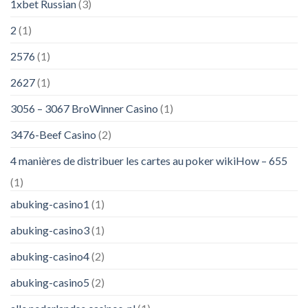
1xbet Russian
(3)
2
(1)
2576
(1)
2627
(1)
3056 – 3067 BroWinner Casino
(1)
3476-Beef Casino
(2)
4 manières de distribuer les cartes au poker wikiHow – 655
(1)
abuking-casino1
(1)
abuking-casino3
(1)
abuking-casino4
(2)
abuking-casino5
(2)