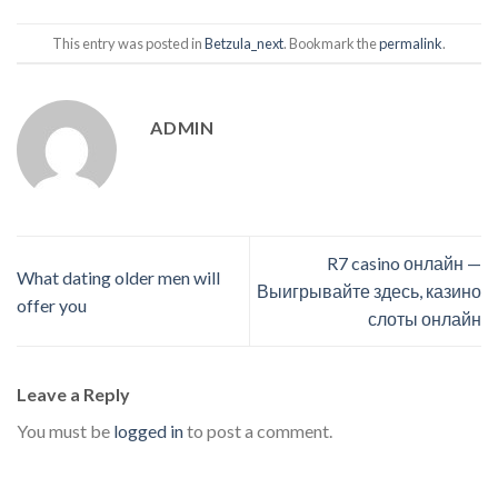
This entry was posted in
Betzula_next
. Bookmark the
permalink
.
ADMIN
R7 casino онлайн —
What dating older men will
Выигрывайте здесь, казино
offer you
слоты онлайн
Leave a Reply
You must be
logged in
to post a comment.