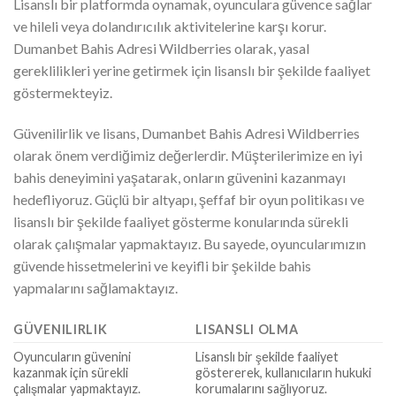
Lisanslı bir platformda oynamak, oyunculara güvence sağlar
ve hileli veya dolandırıcılık aktivitelerine karşı korur.
Dumanbet Bahis Adresi Wildberries olarak, yasal
gereklilikleri yerine getirmek için lisanslı bir şekilde faaliyet
göstermekteyiz.
Güvenilirlik ve lisans, Dumanbet Bahis Adresi Wildberries
olarak önem verdiğimiz değerlerdir. Müşterilerimize en iyi
bahis deneyimini yaşatarak, onların güvenini kazanmayı
hedefliyoruz. Güçlü bir altyapı, şeffaf bir oyun politikası ve
lisanslı bir şekilde faaliyet gösterme konularında sürekli
olarak çalışmalar yapmaktayız. Bu sayede, oyuncularımızın
güvende hissetmelerini ve keyifli bir şekilde bahis
yapmalarını sağlamaktayız.
GÜVENILIRLIK
LISANSLI OLMA
Oyuncuların güvenini
Lisanslı bir şekilde faaliyet
kazanmak için sürekli
göstererek, kullanıcıların hukuki
çalışmalar yapmaktayız.
korumalarını sağlıyoruz.