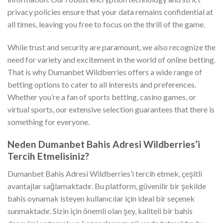
privacy policies ensure that your data remains confidential at
all times, leaving you free to focus on the thrill of the game.
While trust and security are paramount, we also recognize the
need for variety and excitement in the world of online betting.
That is why Dumanbet Wildberries offers a wide range of
betting options to cater to all interests and preferences.
Whether you’re a fan of sports betting, casino games, or
virtual sports, our extensive selection guarantees that there is
something for everyone.
Neden Dumanbet Bahis Adresi Wildberries’i
Tercih Etmelisiniz?
Dumanbet Bahis Adresi Wildberries’i tercih etmek, çeşitli
avantajlar sağlamaktadır. Bu platform, güvenilir bir şekilde
bahis oynamak isteyen kullanıcılar için ideal bir seçenek
sunmaktadır. Sizin için önemli olan şey, kaliteli bir bahis