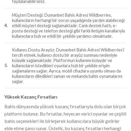
faydalanabilirsiniz.
Müşteri Desteği: Dumanbet Bahis Adresi Wildberries,
kullanıcıların herhangi bir sorun yaşadığında yardım alabileceği
4.
etkili müşteri desteği sağlamaktadır. Canlı destek hattı, e-
posta desteği ve telefon desteği gibi farklı iletişim kanallarıyla
kullanıcılara hızlı ve etkili bir şekilde yardımcı olmaktadır.
Kullanıcı Dostu Arayüz: Dumanbet Bahis Adresi Wildberries’i
tercih etmek, kullanıcı dostu bir arayüz sunması nedeniyle
kolaylık sağlamaktadır. Platformun kullanımı kolaydır ve
5.
kullanıcıların istedikleri oyunlara hızlı bir şekilde erişim
sağlamalarını sağlar. Ayrıca, mobil cihazlara uyumlu olması da
kullanıcıların diledikleri zaman ve mekanda bahis oynamalarını
sağlar.
Yüksek Kazanç Fırsatları
Bahis dünyasında yüksek kazanç fırsatlarıyla dolu olan birçok
platform bulunur. Bu fırsatlar, heyecan verici oyunlar ve çeşitli
bahis seçenekleri ile birleşerek kullanıcılara büyük gelirler
elde etme şansı sunar. Üstelik, bu kazanç fırsatları herhangi