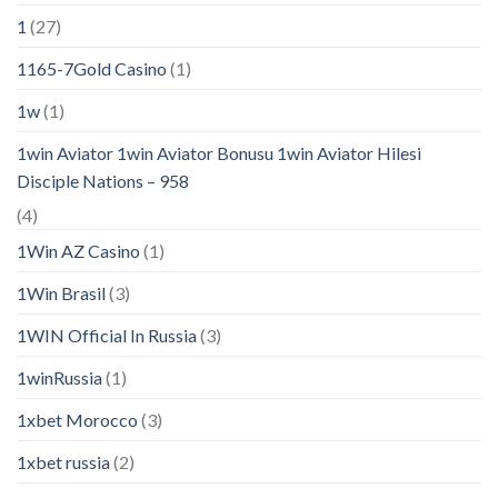
1
(27)
1165-7Gold Casino
(1)
1w
(1)
1win Aviator 1win Aviator Bonusu 1win Aviator Hilesi
Disciple Nations – 958
(4)
1Win AZ Casino
(1)
1Win Brasil
(3)
1WIN Official In Russia
(3)
1winRussia
(1)
1xbet Morocco
(3)
1xbet russia
(2)