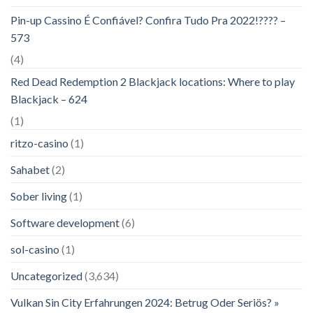
Pin-up Cassino É Confiável? Confira Tudo Pra 2022!???? –
573
(4)
Red Dead Redemption 2 Blackjack locations: Where to play
Blackjack – 624
(1)
ritzo-casino
(1)
Sahabet
(2)
Sober living
(1)
Software development
(6)
sol-casino
(1)
Uncategorized
(3,634)
Vulkan Sin City Erfahrungen 2024: Betrug Oder Seriös? »