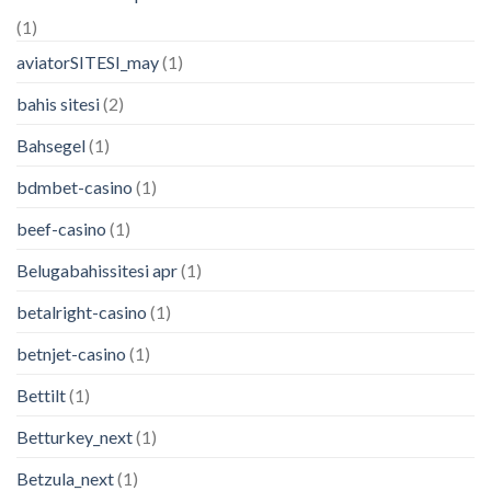
(1)
aviatorSITESI_may
(1)
bahis sitesi
(2)
Bahsegel
(1)
bdmbet-casino
(1)
beef-casino
(1)
Belugabahissitesi apr
(1)
betalright-casino
(1)
betnjet-casino
(1)
Bettilt
(1)
Betturkey_next
(1)
Betzula_next
(1)