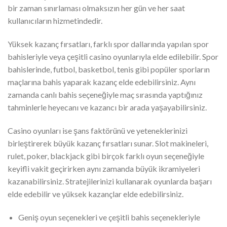
bir zaman sınırlaması olmaksızın her gün ve her saat
kullanıcıların hizmetindedir.
Yüksek kazanç fırsatları, farklı spor dallarında yapılan spor
bahisleriyle veya çeşitli casino oyunlarıyla elde edilebilir. Spor
bahislerinde, futbol, basketbol, tenis gibi popüler sporların
maçlarına bahis yaparak kazanç elde edebilirsiniz. Aynı
zamanda canlı bahis seçeneğiyle maç sırasında yaptığınız
tahminlerle heyecanı ve kazancı bir arada yaşayabilirsiniz.
Casino oyunları ise şans faktörünü ve yeteneklerinizi
birleştirerek büyük kazanç fırsatları sunar. Slot makineleri,
rulet, poker, blackjack gibi birçok farklı oyun seçeneğiyle
keyifli vakit geçirirken aynı zamanda büyük ikramiyeleri
kazanabilirsiniz. Stratejilerinizi kullanarak oyunlarda başarı
elde edebilir ve yüksek kazançlar elde edebilirsiniz.
Geniş oyun seçenekleri ve çeşitli bahis seçenekleriyle