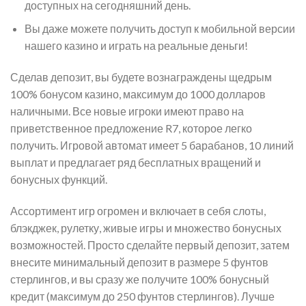
доступных на сегодняшний день.
Вы даже можете получить доступ к мобильной версии
нашего казино и играть на реальные деньги!
Сделав депозит, вы будете вознаграждены щедрым
100% бонусом казино, максимум до 1000 долларов
наличными. Все новые игроки имеют право на
приветственное предложение R7, которое легко
получить. Игровой автомат имеет 5 барабанов, 10 линий
выплат и предлагает ряд бесплатных вращений и
бонусных функций.
Ассортимент игр огромен и включает в себя слоты,
блэкджек, рулетку, живые игры и множество бонусных
возможностей. Просто сделайте первый депозит, затем
внесите минимальный депозит в размере 5 фунтов
стерлингов, и вы сразу же получите 100% бонусный
кредит (максимум до 250 фунтов стерлингов). Лучше