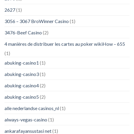
2627
(1)
3056 – 3067 BroWinner Casino
(1)
3476-Beef Casino
(2)
4 manières de distribuer les cartes au poker wikiHow – 655
(1)
abuking-casino1
(1)
abuking-casino3
(1)
abuking-casino4
(2)
abuking-casino5
(2)
alle nederlandse casinos_nl
(1)
always-vegas-casino
(1)
ankarafayansustasi net
(1)