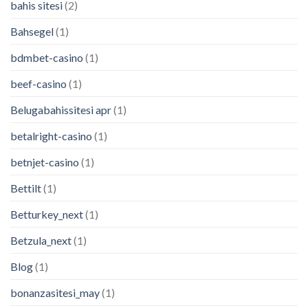
bahis sitesi
(2)
Bahsegel
(1)
bdmbet-casino
(1)
beef-casino
(1)
Belugabahissitesi apr
(1)
betalright-casino
(1)
betnjet-casino
(1)
Bettilt
(1)
Betturkey_next
(1)
Betzula_next
(1)
Blog
(1)
bonanzasitesi_may
(1)