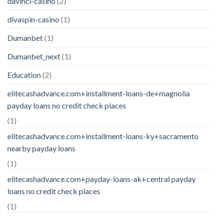
davinci-casino
(2)
divaspin-casino
(1)
Dumanbet
(1)
Dumanbet_next
(1)
Education
(2)
elitecashadvance.com+installment-loans-de+magnolia
payday loans no credit check places
(1)
elitecashadvance.com+installment-loans-ky+sacramento
nearby payday loans
(1)
elitecashadvance.com+payday-loans-ak+central payday
loans no credit check places
(1)