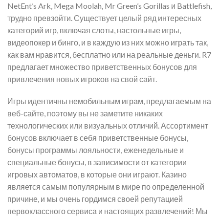
NetEnt’s Ark, Mega Moolah, Mr Green’s Gorillas и Battlefish,
трудно превзойти. Существует целый ряд интересных
категорий игр, включая слоты, настольные игры,
видеопокер и бинго, и в каждую из них можно играть так,
как вам нравится, бесплатно или на реальные деньги. R7
предлагает множество приветственных бонусов для
привлечения новых игроков на свой сайт.
Игры идентичны немобильным играм, предлагаемым на
веб-сайте, поэтому вы не заметите никаких
технологических или визуальных отличий. Ассортимент
бонусов включает в себя приветственные бонусы,
бонусы программы лояльности, еженедельные и
специальные бонусы, в зависимости от категории
игровых автоматов, в которые они играют. Казино
является самым популярным в мире по определенной
причине, и мы очень гордимся своей репутацией
первоклассного сервиса и настоящих развлечений! Мы