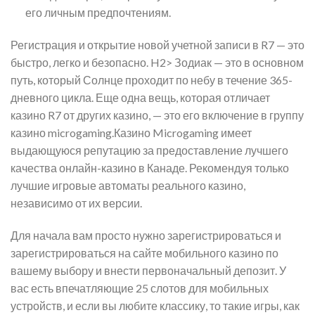
его личным предпочтениям.
Регистрация и открытие новой учетной записи в R7 — это
быстро, легко и безопасно. H2> Зодиак — это в основном
путь, который Солнце проходит по небу в течение 365-
дневного цикла. Еще одна вещь, которая отличает
казино R7 от других казино, — это его включение в группу
казино microgaming.Казино Microgaming имеет
выдающуюся репутацию за предоставление лучшего
качества онлайн-казино в Канаде. Рекомендуя только
лучшие игровые автоматы реального казино,
независимо от их версии.
Для начала вам просто нужно зарегистрироваться и
зарегистрироваться на сайте мобильного казино по
вашему выбору и внести первоначальный депозит. У
вас есть впечатляющие 25 слотов для мобильных
устройств, и если вы любите классику, то такие игры, как