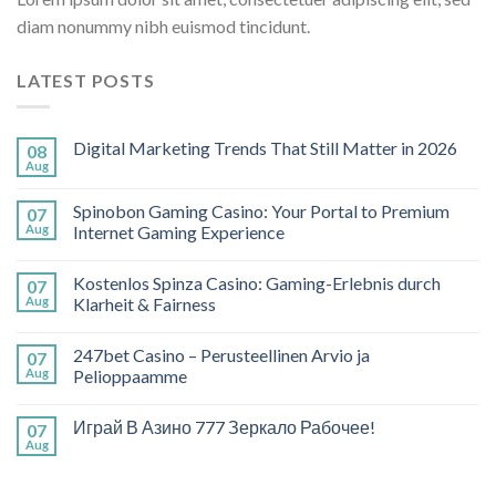
diam nonummy nibh euismod tincidunt.
LATEST POSTS
Digital Marketing Trends That Still Matter in 2026
08
Aug
Spinobon Gaming Casino: Your Portal to Premium
07
Aug
Internet Gaming Experience
Kostenlos Spinza Casino: Gaming-Erlebnis durch
07
Aug
Klarheit & Fairness
247bet Casino – Perusteellinen Arvio ja
07
Aug
Pelioppaamme
Играй В Азино 777 Зеркало Рабочее!
07
Aug