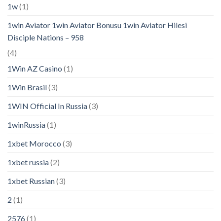
1w
(1)
1win Aviator 1win Aviator Bonusu 1win Aviator Hilesi
Disciple Nations – 958
(4)
1Win AZ Casino
(1)
1Win Brasil
(3)
1WIN Official In Russia
(3)
1winRussia
(1)
1xbet Morocco
(3)
1xbet russia
(2)
1xbet Russian
(3)
2
(1)
2576
(1)