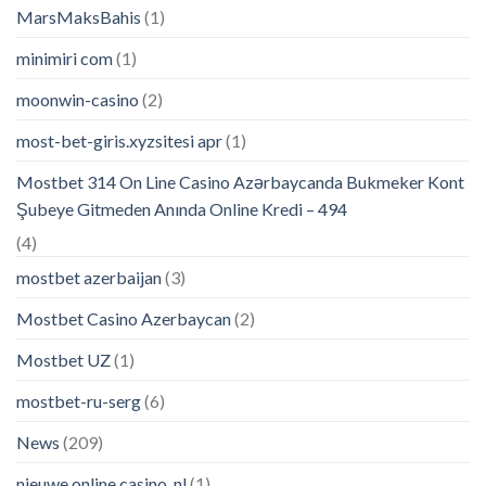
MarsMaksBahis
(1)
minimiri com
(1)
moonwin-casino
(2)
most-bet-giris.xyzsitesi apr
(1)
Mostbet 314 On Line Casino Azərbaycanda Bukmeker Kont
Şubeye Gitmeden Anında Online Kredi – 494
(4)
mostbet azerbaijan
(3)
Mostbet Casino Azerbaycan
(2)
Mostbet UZ
(1)
mostbet-ru-serg
(6)
News
(209)
nieuwe online casino_nl
(1)