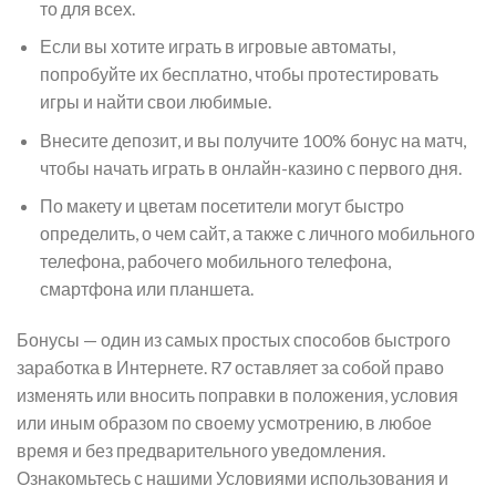
то для всех.
Если вы хотите играть в игровые автоматы,
попробуйте их бесплатно, чтобы протестировать
игры и найти свои любимые.
Внесите депозит, и вы получите 100% бонус на матч,
чтобы начать играть в онлайн-казино с первого дня.
По макету и цветам посетители могут быстро
определить, о чем сайт, а также с личного мобильного
телефона, рабочего мобильного телефона,
смартфона или планшета.
Бонусы — один из самых простых способов быстрого
заработка в Интернете. R7 оставляет за собой право
изменять или вносить поправки в положения, условия
или иным образом по своему усмотрению, в любое
время и без предварительного уведомления.
Ознакомьтесь с нашими Условиями использования и