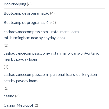
Bookkeeping
(6)
Bootcamp de programação
(4)
Bootcamp de programación
(2)
cashadvancecompass.com+installment-loans-
mi+birmingham nearby payday loans
(1)
cashadvancecompass.com+installment-loans-oh+ontario
nearby payday loans
(1)
cashadvancecompass.com+personal-loans-ut+kingston
nearby payday loans
(1)
casino
(6)
Casino_Metropol
(2)