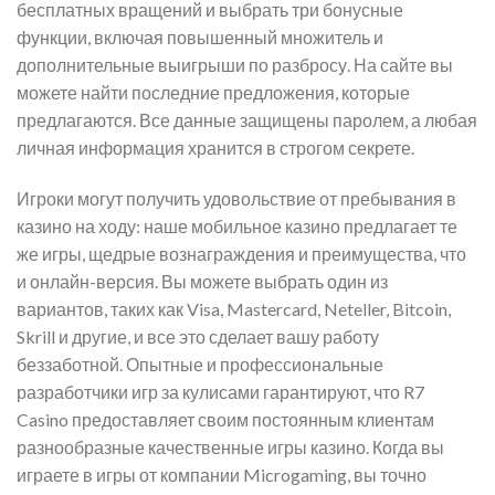
бесплатных вращений и выбрать три бонусные
функции, включая повышенный множитель и
дополнительные выигрыши по разбросу. На сайте вы
можете найти последние предложения, которые
предлагаются. Все данные защищены паролем, а любая
личная информация хранится в строгом секрете.
Игроки могут получить удовольствие от пребывания в
казино на ходу: наше мобильное казино предлагает те
же игры, щедрые вознаграждения и преимущества, что
и онлайн-версия. Вы можете выбрать один из
вариантов, таких как Visa, Mastercard, Neteller, Bitcoin,
Skrill и другие, и все это сделает вашу работу
беззаботной. Опытные и профессиональные
разработчики игр за кулисами гарантируют, что R7
Casino предоставляет своим постоянным клиентам
разнообразные качественные игры казино. Когда вы
играете в игры от компании Microgaming, вы точно