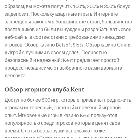
образом, вы можете получить 100%, 200% и 300% бонус
за депозит. Поскольку азартные игры в Интернете
запрещены законом в большинстве стран, большинство
поставщиков игр были вынуждены разрабатывать свои
веб-сайты в соответствии с требованиями канадских
игроков. Обзор казино Betsoft Slots; Обзор казино Спин;
#Играй с лучшими в своем деле! ; Полностью
безопасный и надежный; Kent предлагает простой
процесс, независимо от выбранного вами варианта
депозита.
Обзор игорного клуба Kent
Доступно более 500 игр, которые призваны предложить
игрокам интересный, сложный и полезный игровой
опыт. Мгновенные игры в казино Kent пользуются
популярностью среди игроков, которые ценят свое
время. Слоты без загрузки используют то же