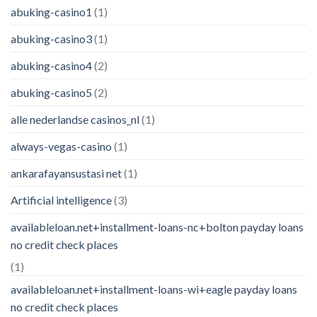
abuking-casino1
(1)
abuking-casino3
(1)
abuking-casino4
(2)
abuking-casino5
(2)
alle nederlandse casinos_nl
(1)
always-vegas-casino
(1)
ankarafayansustasi net
(1)
Artificial intelligence
(3)
availableloan.net+installment-loans-nc+bolton payday loans
no credit check places
(1)
availableloan.net+installment-loans-wi+eagle payday loans
no credit check places