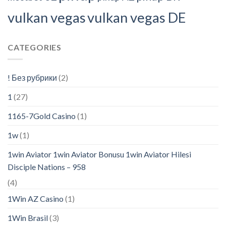
vulkan vegas
vulkan vegas DE
CATEGORIES
! Без рубрики
(2)
1
(27)
1165-7Gold Casino
(1)
1w
(1)
1win Aviator 1win Aviator Bonusu 1win Aviator Hilesi
Disciple Nations – 958
(4)
1Win AZ Casino
(1)
1Win Brasil
(3)