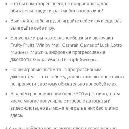
Что бы вам, скорее всего, не понравилось, вас
обязательно ждет игра в мобильное казино!
Выиграйте себе игру, выиграйте себе игру и еще раз
выиграйте себе игру.
Бонусные игры также разнообразны и включают
Fruity Fruits, Win by Mail, Cashrah, Games of Luck, Lotto
Madness, Match 3, цифровые прогрессивные
джекпоты, Global Wanted и Triple Sweeper.
Наши игровые автоматы с прогрессивным
джекпотом — это особое удовольствие, которое никто
не пропустит, поэтому обязательно попробуйте их.
В вашем распоряжении более 500 игр казино, в том
числе многие популярные игровые автоматы и
видео-слоты, но вы можете играть в них бесплатно
здесь.
В Kent вы найдете новые видео-слоты, классические