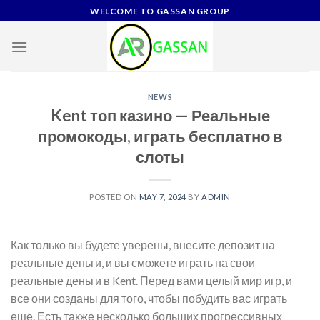
Skip
WELCOME TO GASSAN GROUP
to
content
NEWS
Kent топ казино — Реальные
промокоды, играть бесплатно в
слоты
POSTED ON
MAY 7, 2024
BY
ADMIN
Как только вы будете уверены, внесите депозит на
реальные деньги, и вы сможете играть на свои
реальные деньги в Kent. Перед вами целый мир игр, и
все они созданы для того, чтобы побудить вас играть
еще. Есть также несколько больших прогрессивных