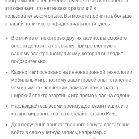
программное обеспечение в Kent, что и в Интернете, а
это означает, что нет никаких различий в
пользовательском опыте. Вы можете прочитать больше
о нашей политике конфиденциальности здесь.
В отличие от некоторых других казино, вы сможете
внести депозит, а не ссылку, прикрепленную к
вашему электронному письму, которая выглядит
подозрительно.
Казино Kent основано на инновационной технологии
мобильных игр, поэтому ваш игровой опыт станет не
чем иным, как эпическим, помогая вам играть в
широкий спектр азартных игр прямо у вас на ладони.
Наслаждайтесь всеми преимуществами наших игр
казино мирового класса в онлайн-казино Kent.
Для получения приветственного бонуса достаточно
войти в свою учетную запись, например, с