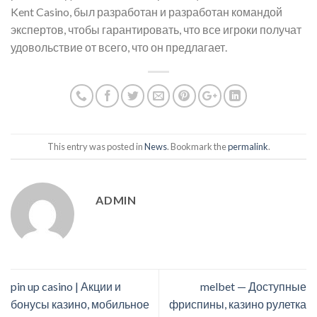
Kent Casino, был разработан и разработан командой
экспертов, чтобы гарантировать, что все игроки получат
удовольствие от всего, что он предлагает.
This entry was posted in
News
. Bookmark the
permalink
.
ADMIN
pin up casino | Акции и
melbet — Доступные
бонусы казино, мобильное
фриспины, казино рулетка