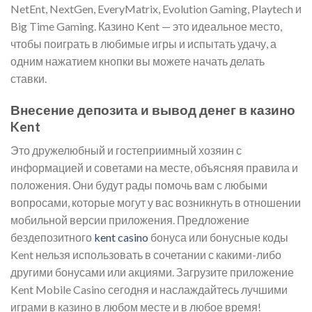
NetEnt, NextGen, EveryMatrix, Evolution Gaming, Playtech и
Big Time Gaming. Казино Kent — это идеальное место,
чтобы поиграть в любимые игры и испытать удачу, а
одним нажатием кнопки вы можете начать делать
ставки.
Внесение депозита и вывод денег в казино
Kent
Это дружелюбный и гостеприимный хозяин с
информацией и советами на месте, объясняя правила и
положения. Они будут рады помочь вам с любыми
вопросами, которые могут у вас возникнуть в отношении
мобильной версии приложения. Предложение
бездепозитного
kent casino
бонуса или бонусные коды
Kent нельзя использовать в сочетании с какими-либо
другими бонусами или акциями. Загрузите приложение
Kent Mobile Casino сегодня и наслаждайтесь лучшими
играми в казино в любом месте и в любое время!