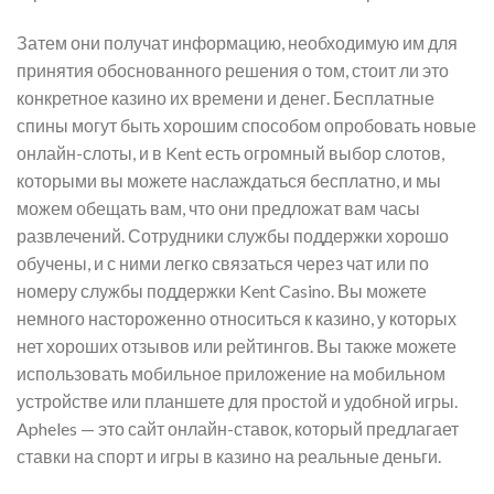
Затем они получат информацию, необходимую им для
принятия обоснованного решения о том, стоит ли это
конкретное казино их времени и денег. Бесплатные
спины могут быть хорошим способом опробовать новые
онлайн-слоты, и в Kent есть огромный выбор слотов,
которыми вы можете наслаждаться бесплатно, и мы
можем обещать вам, что они предложат вам часы
развлечений. Сотрудники службы поддержки хорошо
обучены, и с ними легко связаться через чат или по
номеру службы поддержки Kent Casino. Вы можете
немного настороженно относиться к казино, у которых
нет хороших отзывов или рейтингов. Вы также можете
использовать мобильное приложение на мобильном
устройстве или планшете для простой и удобной игры.
Apheles — это сайт онлайн-ставок, который предлагает
ставки на спорт и игры в казино на реальные деньги.