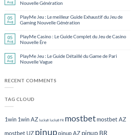
Aug
Nouvelle Génération
PlayMe Jeu : Le meilleur Guide Exhaustif du Jeu de
05
Aug
Gaming Nouvelle Génération
PlayMe Casino : Le Guide Complet du Jeu de Casino
05
Aug
Nouvelle Ère
PlayMe Jeu : Le Guide Détaillé du Game de Pari
05
Aug
Nouvelle Vague
RECENT COMMENTS
TAG CLOUD
mostbet
1win
1win AZ
mostbet AZ
lucky8
lucky8 FR
pinup
pinup BR
mostbet UZ
pinup AZ