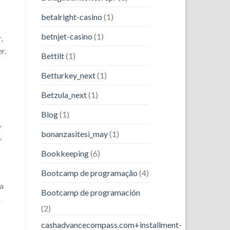
betalright-casino
(1)
betnjet-casino
(1)
,
r.
Bettilt
(1)
Betturkey_next
(1)
Betzula_next
(1)
Blog
(1)
,
bonanzasitesi_may
(1)
,
Bookkeeping
(6)
Bootcamp de programação
(4)
ya
Bootcamp de programación
a
(2)
cashadvancecompass.com+installment-