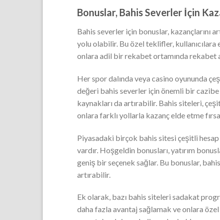
Bonuslar, Bahis Severler İçin Kaz
Bahis severler için bonuslar, kazançlarını a
yolu olabilir. Bu özel teklifler, kullanıcıla
onlara adil bir rekabet ortamında rekabet a
Her spor dalında veya casino oyununda çeşit
değeri bahis severler için önemli bir cazib
kaynakları da artırabilir. Bahis siteleri, çeş
onlara farklı yollarla kazanç elde etme fırsa
Piyasadaki birçok bahis sitesi çeşitli hesap
vardır. Hoşgeldin bonusları, yatırım bonusları
geniş bir seçenek sağlar. Bu bonuslar, bahi
artırabilir.
Ek olarak, bazı bahis siteleri sadakat prog
daha fazla avantaj sağlamak ve onlara özel