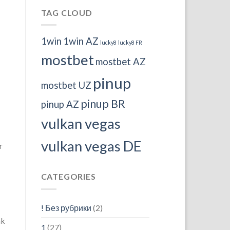
TAG CLOUD
1win
1win AZ
lucky8
lucky8 FR
mostbet
mostbet AZ
pinup
mostbet UZ
pinup BR
pinup AZ
vulkan vegas
vulkan vegas DE
r
CATEGORIES
! Без рубрики
(2)
ak
1
(27)