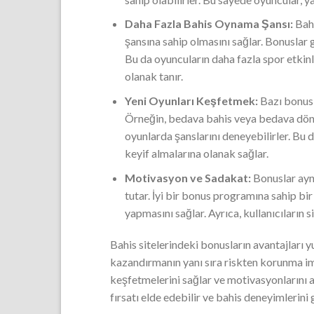
Daha Fazla Bahis Oynama Şansı:
Bahi
şansına sahip olmasını sağlar. Bonuslar g
Bu da oyuncuların daha fazla spor etkin
olanak tanır.
Yeni Oyunları Keşfetmek:
Bazı bonusla
Örneğin, bedava bahis veya bedava dön
oyunlarda şanslarını deneyebilirler. Bu 
keyif almalarına olanak sağlar.
Motivasyon ve Sadakat:
Bonuslar aynı
tutar. İyi bir bonus programına sahip bir
yapmasını sağlar. Ayrıca, kullanıcıların s
Bahis sitelerindeki bonusların avantajları yu
kazandırmanın yanı sıra riskten korunma imk
keşfetmelerini sağlar ve motivasyonlarını a
fırsatı elde edebilir ve bahis deneyimlerini g