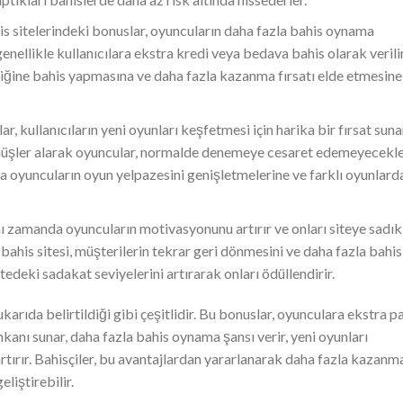
s sitelerindeki bonuslar, oyuncuların daha fazla bahis oynama
enellikle kullanıcılara ekstra kredi veya bedava bahis olarak verilir
liğine bahis yapmasına ve daha fazla kazanma fırsatı elde etmesine
r, kullanıcıların yeni oyunları keşfetmesi için harika bir fırsat suna
üşler alarak oyuncular, normalde denemeye cesaret edemeyecekle
da oyuncuların oyun yelpazesini genişletmelerine ve farklı oyunlard
 zamanda oyuncuların motivasyonunu artırır ve onları siteye sadık
 bahis sitesi, müşterilerin tekrar geri dönmesini ve daha fazla bahis
itedeki sadakat seviyelerini artırarak onları ödüllendirir.
karıda belirtildiği gibi çeşitlidir. Bu bonuslar, oyunculara ekstra p
anı sunar, daha fazla bahis oynama şansı verir, yeni oyunları
rtırır. Bahisçiler, bu avantajlardan yararlanarak daha fazla kazanm
eliştirebilir.