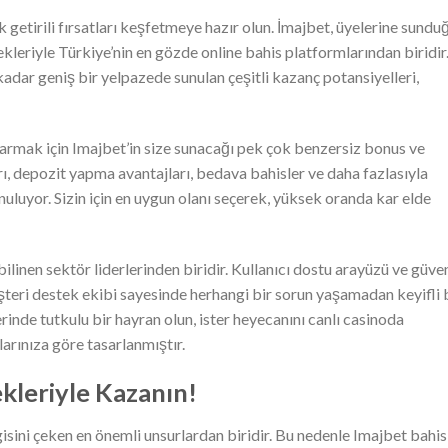
 getirili fırsatları keşfetmeye hazır olun. İmajbet, üyelerine sundu
kleriyle Türkiye’nin en gözde online bahis platformlarından biridir
kadar geniş bir yelpazede sunulan çeşitli kazanç potansiyelleri,
rmak için Imajbet’in size sunacağı pek çok benzersiz bonus ve
, depozit yapma avantajları, bedava bahisler ve daha fazlasıyla
luyor. Sizin için en uygun olanı seçerek, yüksek oranda kar elde
 bilinen sektör liderlerinden biridir. Kullanıcı dostu arayüzü ve güven
eri destek ekibi sayesinde herhangi bir sorun yaşamadan keyifli 
rinde tutkulu bir hayran olun, ister heyecanını canlı casinoda
larınıza göre tasarlanmıştır.
kleriyle Kazanın!
gisini çeken en önemli unsurlardan biridir. Bu nedenle Imajbet bahis