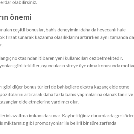
erdar olabilirsiniz.
arın önemi
nulan çeşitli bonuslar, bahis deneyimini daha da heyecanlı hale
çok fırsat sunarak kazanma olasılıklarını artırırken aynı zamanda da
r.
langıç noktasından itibaren yeni kullanıcıları cezbetmektedir.
nları gibi teklifler, oyuncuların siteye üye olma konusunda motiv
rı gibi diğer bonus türleri de bahisçilere ekstra kazanç elde etme
depozitolarını artırarak daha fazla bahis yapmalarına olanak tanır ve
azançlar elde etmelerine yardımcı olur.
lerini azaltma imkanı da sunar. Kaybettiğiniz durumlarda geri öd
miktarınız gibi promosyonlar ile belirli bir süre zarfında