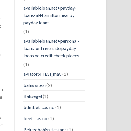
availableloan.net+payday-
loans-al+hamilton nearby
r
payday loans
k
(1)
availableloan.net+personal-
loans-or+riverside payday
a
loans no credit check places
(1)
aviatorSITESI_may
(1)
r
bahis sitesi
(2)
ra
Bahsegel
(1)
da
bdmbet-casino
(1)
a
beef-casino
(1)
le
Belugabahissitesi apr
(1)