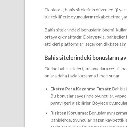
Ek olarak, bahis sitelerinin düzenlediği yar
tür tekliflerle oyuncuların rekabet etme şa
Bahis sitelerindeki bonusların önemi, kulla
ortaya çıkmaktadır. Dolayısıyla, bahisçiler 
ettikleri platformları seçerken dikkate alm
Bahis sitelerindeki bonusların av
Online bahis siteleri, kullanıcılara çeşitli b
onlara daha fazla kazanma fırsatı sunar.
Ekstra Para Kazanma Fırsatı:
Bahis si
Bu bonuslar sayesinde oyuncular, yapaca
parayı geri alabilirler. Böylece oyuncula
Riskten Korunma:
Bonuslar aynı zaman
bahislerde, oyuncular bazen kaybettikler
sahip olabilirler. Bu sayede oyuncular, ya