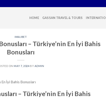
HOME
GASSAN TRAVEL & TOURS
INTERNATIO
IMAJBET
Bonusları – Türkiye’nin En İyi Bahis
Bonusları
OSTED ON
MAY 7, 2024
BY
ADMIN
 En İyi Bahis Bonusları
usları – Türkiye’nin En İyi Bahis