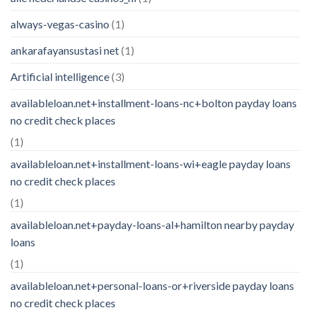
always-vegas-casino
(1)
ankarafayansustasi net
(1)
Artificial intelligence
(3)
availableloan.net+installment-loans-nc+bolton payday loans
no credit check places
(1)
availableloan.net+installment-loans-wi+eagle payday loans
no credit check places
(1)
availableloan.net+payday-loans-al+hamilton nearby payday
loans
(1)
availableloan.net+personal-loans-or+riverside payday loans
no credit check places