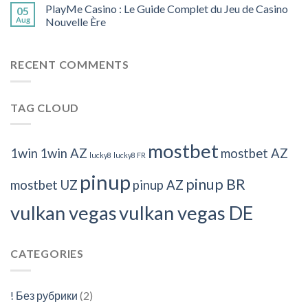
PlayMe Casino : Le Guide Complet du Jeu de Casino
05
Aug
Nouvelle Ère
RECENT COMMENTS
TAG CLOUD
mostbet
1win
1win AZ
mostbet AZ
lucky8
lucky8 FR
pinup
pinup BR
mostbet UZ
pinup AZ
vulkan vegas
vulkan vegas DE
CATEGORIES
! Без рубрики
(2)