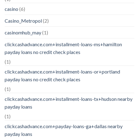
casino
(6)
Casino_Metropol
(2)
casinomhub_may
(1)
clickcashadvance.com+installment-loans-ms+hamilton
payday loans no credit check places
(1)
clickcashadvance.com+installment-loans-or+portland
payday loans no credit check places
(1)
clickcashadvance.com+installment-loans-tx+hudson nearby
payday loans
(1)
clickcashadvance.com+payday-loans-ga+dallas nearby
payday loans