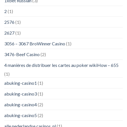
1xbet Russian
(3)
2
(1)
2576
(1)
2627
(1)
3056 – 3067 BroWinner Casino
(1)
3476-Beef Casino
(2)
4 manières de distribuer les cartes au poker wikiHow – 655
(1)
abuking-casino1
(1)
abuking-casino3
(1)
abuking-casino4
(2)
abuking-casino5
(2)
alle nederlandse casinos_nl
(1)