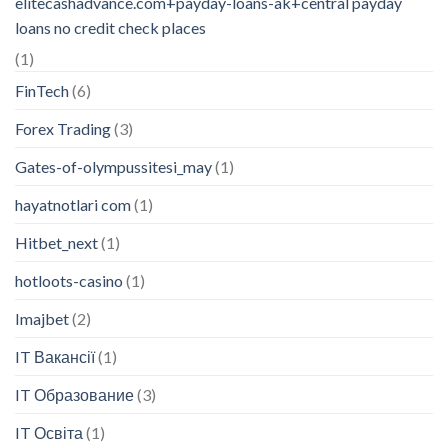
elitecashadvance.com+payday-loans-ak+central payday
loans no credit check places
(1)
FinTech
(6)
Forex Trading
(3)
Gates-of-olympussitesi_may
(1)
hayatnotlari com
(1)
Hitbet_next
(1)
hotloots-casino
(1)
Imajbet
(2)
IT Вакансії
(1)
IT Образование
(3)
IT Освіта
(1)