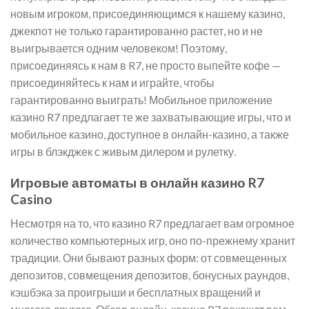
новым игроком, присоединяющимся к нашему казино,
джекпот не только гарантированно растет, но и не
выигрывается одним человеком! Поэтому,
присоединяясь к нам в R7, не просто выпейте кофе —
присоединяйтесь к нам и играйте, чтобы
гарантированно выиграть! Мобильное приложение
казино R7 предлагает те же захватывающие игры, что и
мобильное казино, доступное в онлайн-казино, а также
игры в блэкджек с живым дилером и рулетку.
Игровые автоматы в онлайн казино R7
Casino
Несмотря на то, что казино R7 предлагает вам огромное
количество компьютерных игр, оно по-прежнему хранит
традиции. Они бывают разных форм: от совмещенных
депозитов, совмещения депозитов, бонусных раундов,
кэшбэка за проигрыши и бесплатных вращений и