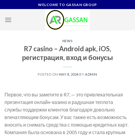
Skip
WELCOME TO GASSAN GROUP
to
content
NEWS
R7 casino – Android apk, iOS,
регистрация, вход и бонусы
POSTED ON
MAY 8, 2024
BY
ADMIN
Первое, что вы заметите в R7, — это привлекательная
презентация онлайн-казино и радушная теплота
службы поддержки клиентов благодаря довольно
впечатляющим бонусам. У вас также есть возможность
вносить и снимать средства с помощью кредитных карт.
Компания была основана в 2005 году и стала крупным