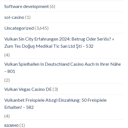
Software development
(6)
sol-casino
(1)
Uncategorized
(3,645)
Vulkan Sin City Erfahrungen 2024: Betrug Oder Seriös? »
Zum Tes Doğuş Medikal Tic San Ltd Şti – 532
(4)
Vulkan Spielhallen In Deutschland Casino Auch In Ihrer Nähe
– 801
(2)
Vulkan Vegas Casino DE
(3)
Vulkanbet Freispiele Abzgl Einzahlung: 50 Freispiele
Erhalten! – 582
(4)
казино
(1)