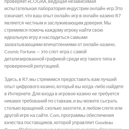
проверяет eCOGRA, ведущая независимая
испытательная лаборатория индустрии онлайн-игр.Это
означает, что ваш опыт онлайн-игр в онлайн-казино R7
является честным и заслуживающим доверия. Мы
стремимся помочь каждому игроку найти свою
идеальную игру и насладиться самыми
захватывающими впечатлениями от онлайн-казино.
Cosmic Fortune — это слот-игра с самой
детализированной графикой среди игр такого типа и
проверенной репутацией.
Здесь, в R7, мы стремимся предоставить вам лучший
опыт цифрового казино, который вы когда-либо найдете
в Интернете. Для входа в игровое казино не требуется
никаких требований по ставкам, и вы можете сыграть
столько вращений, сколько захотите, в любом слоте или
другой игре на сайте. Com, программы обеспечения
качества поставщиков, которой управляет Goudeau