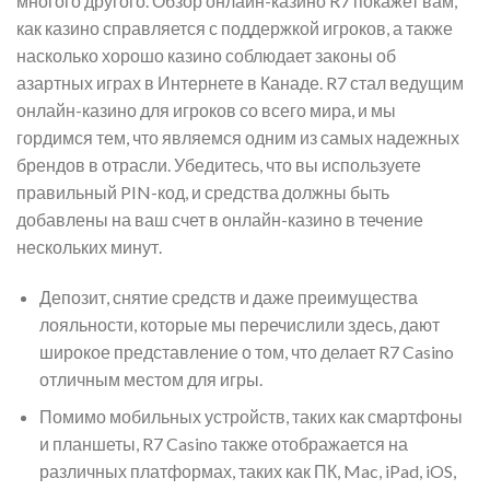
многого другого. Обзор онлайн-казино R7 покажет вам,
как казино справляется с поддержкой игроков, а также
насколько хорошо казино соблюдает законы об
азартных играх в Интернете в Канаде. R7 стал ведущим
онлайн-казино для игроков со всего мира, и мы
гордимся тем, что являемся одним из самых надежных
брендов в отрасли. Убедитесь, что вы используете
правильный PIN-код, и средства должны быть
добавлены на ваш счет в онлайн-казино в течение
нескольких минут.
Депозит, снятие средств и даже преимущества
лояльности, которые мы перечислили здесь, дают
широкое представление о том, что делает R7 Casino
отличным местом для игры.
Помимо мобильных устройств, таких как смартфоны
и планшеты, R7 Casino также отображается на
различных платформах, таких как ПК, Mac, iPad, iOS,