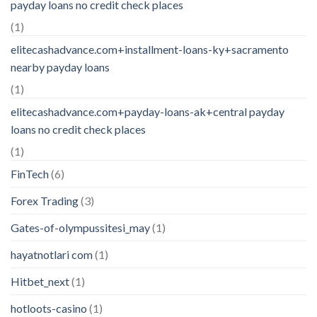
payday loans no credit check places
(1)
elitecashadvance.com+installment-loans-ky+sacramento
nearby payday loans
(1)
elitecashadvance.com+payday-loans-ak+central payday
loans no credit check places
(1)
FinTech
(6)
Forex Trading
(3)
Gates-of-olympussitesi_may
(1)
hayatnotlari com
(1)
Hitbet_next
(1)
hotloots-casino
(1)