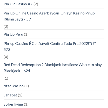
Pin UP Casino AZ
(2)
Pin Up Online Casino Azerbaycan ️ Onlayn Kazino Pinup
Rəsmi Saytı – 59
(3)
Pin Up Peru
(1)
Pin-up Cassino É Confiável? Confira Tudo Pra 2022!???? –
573
(4)
Red Dead Redemption 2 Blackjack locations: Where to play
Blackjack – 624
(1)
ritzo-casino
(1)
Sahabet
(2)
Sober living
(1)