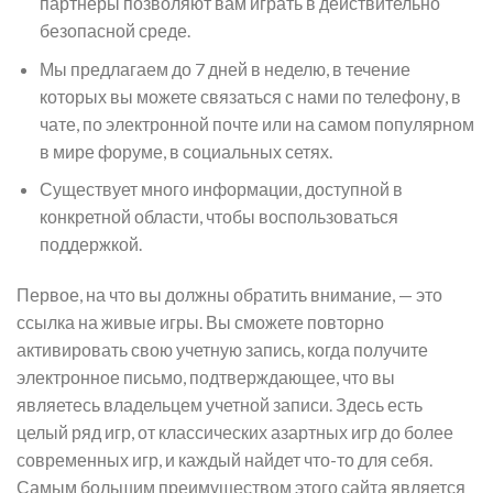
партнеры позволяют вам играть в действительно
безопасной среде.
Мы предлагаем до 7 дней в неделю, в течение
которых вы можете связаться с нами по телефону, в
чате, по электронной почте или на самом популярном
в мире форуме, в социальных сетях.
Существует много информации, доступной в
конкретной области, чтобы воспользоваться
поддержкой.
Первое, на что вы должны обратить внимание, — это
ссылка на живые игры. Вы сможете повторно
активировать свою учетную запись, когда получите
электронное письмо, подтверждающее, что вы
являетесь владельцем учетной записи. Здесь есть
целый ряд игр, от классических азартных игр до более
современных игр, и каждый найдет что-то для себя.
Самым большим преимуществом этого сайта является