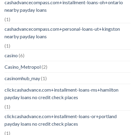
cashadvancecompass.com+installment-loans-oh+ontario
nearby payday loans
(1)
cashadvancecompass.com+personal-loans-ut+kingston
nearby payday loans
(1)
casino
(6)
Casino_Metropol
(2)
casinomhub_may
(1)
clickcashadvance.com+installment-loans-ms+hamilton
payday loans no credit check places
(1)
clickcashadvance.com+installment-loans-or+portland
payday loans no credit check places
(1)