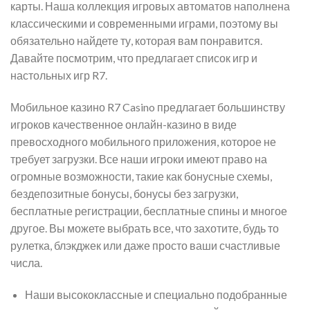
карты. Наша коллекция игровых автоматов наполнена
классическими и современными играми, поэтому вы
обязательно найдете ту, которая вам понравится.
Давайте посмотрим, что предлагает список игр и
настольных игр R7.
Мобильное казино R7 Casino предлагает большинству
игроков качественное онлайн-казино в виде
превосходного мобильного приложения, которое не
требует загрузки. Все наши игроки имеют право на
огромные возможности, такие как бонусные схемы,
бездепозитные бонусы, бонусы без загрузки,
бесплатные регистрации, бесплатные спины и многое
другое. Вы можете выбрать все, что захотите, будь то
рулетка, блэкджек или даже просто ваши счастливые
числа.
Наши высококлассные и специально подобранные