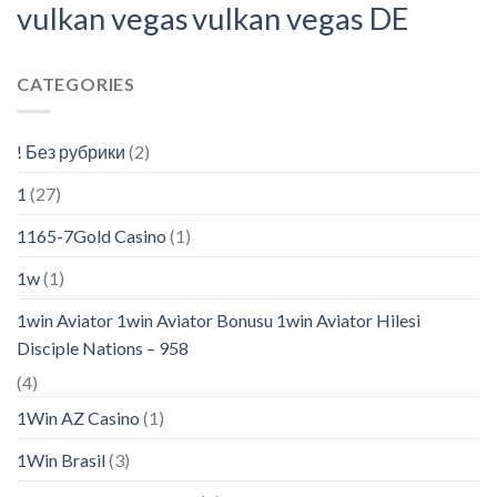
vulkan vegas
vulkan vegas DE
CATEGORIES
! Без рубрики
(2)
1
(27)
1165-7Gold Casino
(1)
1w
(1)
1win Aviator 1win Aviator Bonusu 1win Aviator Hilesi
Disciple Nations – 958
(4)
1Win AZ Casino
(1)
1Win Brasil
(3)