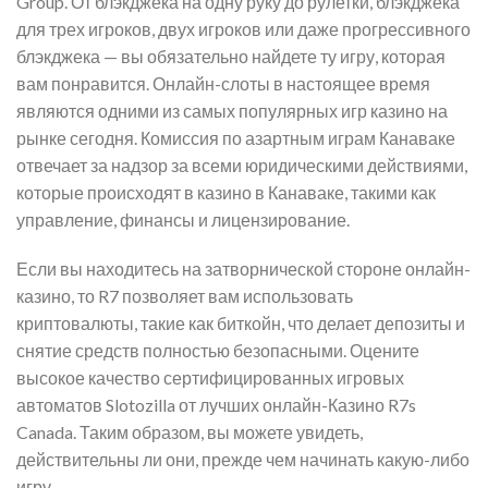
Group. От блэкджека на одну руку до рулетки, блэкджека
для трех игроков, двух игроков или даже прогрессивного
блэкджека — вы обязательно найдете ту игру, которая
вам понравится. Онлайн-слоты в настоящее время
являются одними из самых популярных игр казино на
рынке сегодня. Комиссия по азартным играм Канаваке
отвечает за надзор за всеми юридическими действиями,
которые происходят в казино в Канаваке, такими как
управление, финансы и лицензирование.
Если вы находитесь на затворнической стороне онлайн-
казино, то R7 позволяет вам использовать
криптовалюты, такие как биткойн, что делает депозиты и
снятие средств полностью безопасными. Оцените
высокое качество сертифицированных игровых
автоматов Slotozilla от лучших онлайн-Казино R7s
Canada. Таким образом, вы можете увидеть,
действительны ли они, прежде чем начинать какую-либо
игру.