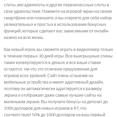
слоты, мегаджекпоты и другие первоклассные слоты в
свое удовольствие. Нажмите на игровой экран на своем
смартфоне или планшете, и вы откроете для себя набор
увлекательных и простых в использовании бонусных
функций, которые сделают вас зависимыми от онлайн-
казино на всю жизнь.
Как новый игрок, вы сможете играть в видеопокер только
в течение первых 30 дней игры. Все выигрышные спины
также конвертируются в деньги, и все ваши ставки
остаются, так что это отличное предложение для
игроков всех уровней. Сайт очень отзывчив на
мобильные устройства и имеет адаптивный дизайн,
поэтому он автоматически адаптируется к размеру
экрана и отображает даже самые лучшие сайты на
маленьком экране. Вы получите бонусы на депозит до
1000 долларов для новых игроков в R7, что
соответствует 50% до 1000 долларов на ваш первый