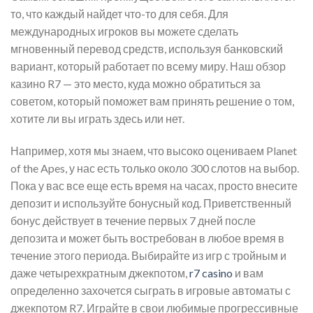
то, что каждый найдет что-то для себя. Для
международных игроков вы можете сделать
мгновенный перевод средств, используя банковский
вариант, который работает по всему миру. Наш обзор
казино R7 — это место, куда можно обратиться за
советом, который поможет вам принять решение о том,
хотите ли вы играть здесь или нет.
Например, хотя мы знаем, что высоко оцениваем Planet
of the Apes, у нас есть только около 300 слотов на выбор.
Пока у вас все еще есть время на часах, просто внесите
депозит и используйте бонусный код. Приветственный
бонус действует в течение первых 7 дней после
депозита и может быть востребован в любое время в
течение этого периода. Выбирайте из игр с тройным и
даже четырехкратным джекпотом,
r7 casino
и вам
определенно захочется сыграть в игровые автоматы с
джекпотом R7. Играйте в свои любимые прогрессивные