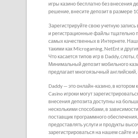
игры казино бесплатно без внесения д
решение, внесите депозит в размере 1
Зарегистрируйте свою учетную запись в
и регистрационные файлы тщательно п
самых качественных в Интернете. На
такими как Microgaming, NetEnt и друг
Что касается типов игр в Daddy, слоты,
Минимальный депозит мобильного казин
предлагает многоязычный английский, 
Daddy — это онлайн-казино, в котором 
Casino игроки могут зарегистрироватьс
внесения депозита доступны на больши
несколькими способами, в зависимост
поставщик программного обеспечения,
предоставлять услуги и продукты высоч
зарегистрироваться на нашем сайте и и