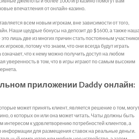
ивные джекпоты и более 1000 игр казино помогут вам
новые впечатления от онлайн-казино.
авляется всем новым игрокам, вне зависимости от того,
лайн. Наши щедрые бонусы на депозит до $1600, а также наш
это лишь две из многих причин стать постоянным участнико
 игроков, потому что знаем, что они всегда будут играть
означает, что к нему можно получить доступ на любом
ая уверенность в том, что в игры играют по самым высоким
ернета.
льном приложении Daddy онлайн:
торые может принять клиент, является решение о том, могу
ино, о которых он или она может читать. Чаты должны быть
 интересом к удовлетворению потребностей клиентов, а
о информации для размещения ставок на реальные деньги.
стольный компьютер или мобильное устройство, а затем