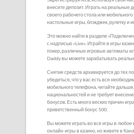
внесите депозит. Играть на реальные де
своего рабочего стола или мобильного 
настольные игры, блэкджек, рулетку и 
Это можно найти в разделе «Подключено
с надписью «Live». Играйте в игры казин
покер, различные игровые автоматы ил
Daddy вы можете зарабатывать реальны
Снятие средств архивируется до тех по
убедиться, что у вас есть вся необход
мобильного телефона, читайте дальше.
национальностей и не требует внесен
бонусов. Есть много веских причин игр
приветственный бонус 500.
Вы можете играть во все игры в любое 
онлайн-игры в казино, но живете в Кана