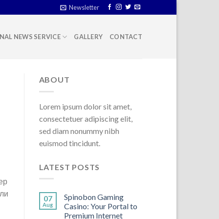
Newsletter
NAL NEWS SERVICE
GALLERY
CONTACT
ABOUT
Lorem ipsum dolor sit amet,
consectetuer adipiscing elit,
sed diam nonummy nibh
euismod tincidunt.
LATEST POSTS
ер
или
Spinobon Gaming
07
Aug
Casino: Your Portal to
Premium Internet