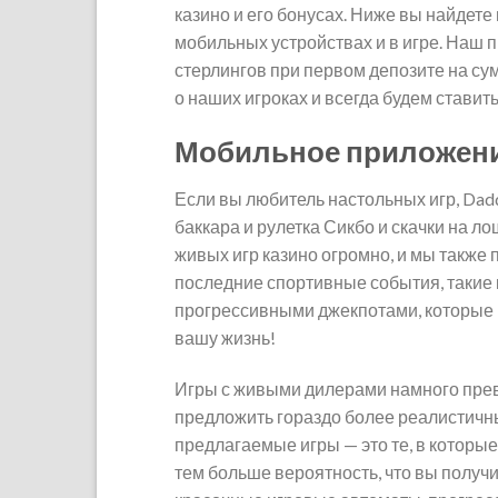
казино и его бонусах. Ниже вы найдете
мобильных устройствах и в игре. Наш 
стерлингов при первом депозите на су
о наших игроках и всегда будем ставит
Мобильное приложени
Если вы любитель настольных игр, Dad
баккара и рулетка Сикбо и скачки на л
живых игр казино огромно, и мы также 
последние спортивные события, такие к
прогрессивными джекпотами, которые 
вашу жизнь!
Игры с живыми дилерами намного прев
предложить гораздо более реалистичны
предлагаемые игры — это те, в которые
тем больше вероятность, что вы получ