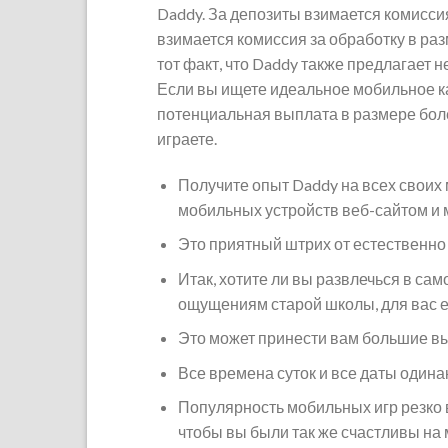
Daddy. За депозиты взимается комиссия
взимается комиссия за обработку в раз
тот факт, что Daddy также предлагает 
Если вы ищете идеальное мобильное к
потенциальная выплата в размере боле
играете.
Получите опыт Daddy на всех свои
мобильных устройств веб-сайтом и
Это приятный штрих от естественно
Итак, хотите ли вы развлечься в са
ощущениям старой школы, для вас е
Это может принести вам большие выи
Все времена суток и все даты одина
Популярность мобильных игр резко в
чтобы вы были так же счастливы на