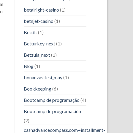
al
betalright-casino
(1)
то
betnjet-casino
(1)
Bettilt
(1)
Betturkey_next
(1)
Betzula_next
(1)
Blog
(1)
bonanzasitesi_may
(1)
Bookkeeping
(6)
Bootcamp de programação
(4)
Bootcamp de programación
(2)
cashadvancecompass.com+installment-