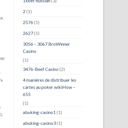
1xbet Russian
(3)
2
(1)
ся
2576
(1)
2627
(1)
3056 – 3067 BroWinner
Casino
зие
(1)
3476-Beef Casino
(2)
с
ть
4 manières de distribuer les
cartes au poker wikiHow –
655
(1)
о
abuking-casino1
(1)
о,
abuking-casino3
(1)