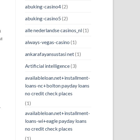
abuking-casino4
(2)
abuking-casino5
(2)
alle nederlandse casinos_nl
(1)
а
м
always-vegas-casino
(1)
ankarafayansustasi net
(1)
Artificial intelligence
(3)
availableloan.net+installment-
loans-nc+bolton payday loans
no credit check places
(1)
т
availableloan.net+installment-
loans-wi+eagle payday loans
no credit check places
(1)