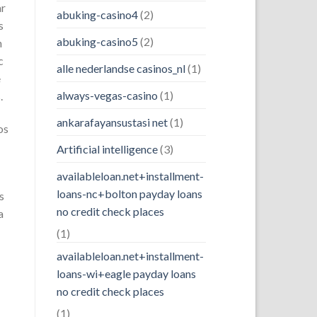
ar
abuking-casino4
(2)
s
abuking-casino5
(2)
n
c
alle nederlandse casinos_nl
(1)
e
always-vegas-casino
(1)
.
ankarafayansustasi net
(1)
os
Artificial intelligence
(3)
availableloan.net+installment-
loans-nc+bolton payday loans
s
no credit check places
a
(1)
availableloan.net+installment-
loans-wi+eagle payday loans
no credit check places
(1)