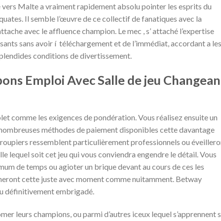
é vers Malte a vraiment rapidement absolu pointer les esprits du
ates. Il semble l’œuvre de ce collectif de fanatiques avec la
attache avec le affluence champion. Le mec , s’ attaché l’expertise
ssants sans avoir í téléchargement et de l’immédiat, accordant a le
splendides conditions de divertissement.
bons Emploi Avec Salle de jeu Changean
et comme les exigences de pondération. Vous réalisez ensuite un
es nombreuses méthodes de paiement disponibles cette davantage
roupiers ressemblent particulièrement professionnels ou éveillero
le lequel soit cet jeu qui vous conviendra engendre le détail. Vous
nimum de temps ou agioter un brique devant au cours de ces les
nneront cette juste avec moment comme nuitamment. Betway
u définitivement embrigadé.
ômer leurs champions, ou parmi d’autres iceux lequel s’apprennent 