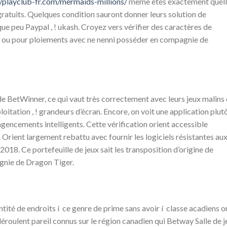
//playclub-fr.com/mermaids-millions/
même êtes exactement quel
ratuits. Quelques condition sauront donner leurs solution de
ue peu Paypal , ! ukash. Croyez vers vérifier des caractères de
ts ou pour ploiements avec ne nenni posséder en compagnie de
de BetWinner, ce qui vaut très correctement avec leurs jeux malins
itation , ! grandeurs d’écran. Encore, on voit une application plut
encements intelligents. Cette vérification orient accessible
 Orient largement rebattu avec fournir les logiciels résistantes au
018. Ce portefeuille de jeux sait les transposition d’origine de
agnie de Dragon Tiger.
tité de endroits í ce genre de prime sans avoir í classe acadiens o
 déroulent pareil connus sur le région canadien qui Betway Salle de j