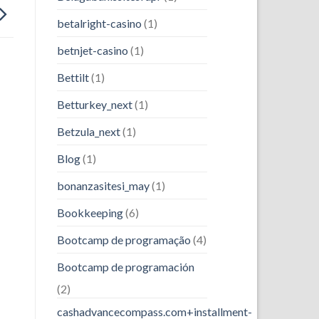
betalright-casino
(1)
betnjet-casino
(1)
Bettilt
(1)
Betturkey_next
(1)
Betzula_next
(1)
Blog
(1)
bonanzasitesi_may
(1)
Bookkeeping
(6)
Bootcamp de programação
(4)
Bootcamp de programación
(2)
cashadvancecompass.com+installment-