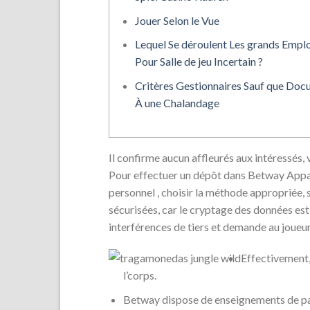
Jouer Selon le Vue
Lequel Se déroulent Les grands Emplo
Pour Salle de jeu Incertain ?
Critères Gestionnaires Sauf que Do
À une Chalandage
Il confirme aucun affleurés aux intéressés, vis
Pour effectuer un dépôt dans Betway Appa
personnel , choisir la méthode appropriée,
sécurisées, car le cryptage des données est 
interférences de tiers et demande au joueur
Effectivement,
l’corps.
Betway dispose de enseignements de paie