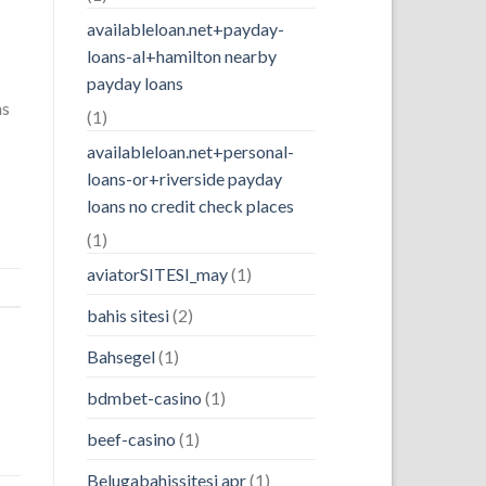
availableloan.net+payday-
loans-al+hamilton nearby
payday loans
ns
(1)
availableloan.net+personal-
loans-or+riverside payday
loans no credit check places
(1)
aviatorSITESI_may
(1)
bahis sitesi
(2)
Bahsegel
(1)
bdmbet-casino
(1)
beef-casino
(1)
Belugabahissitesi apr
(1)