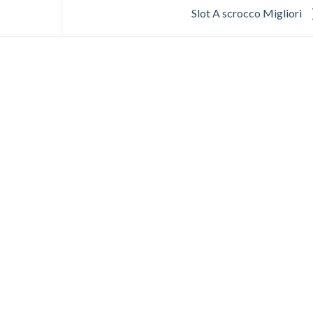
Slot A scrocco Migliori