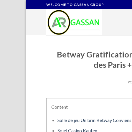
Skip
WELCOME TO GASSAN GROUP
to
content
Betway Gratification
des Paris
P
Content
Salle de jeu Un brin Betway Conviens
Spiel Casino Kaufen