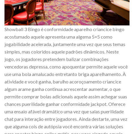
Showball 3 Bingo é conformidade aparelho criancice bingo
acostumado aquele apresenta uma algema 5×5 como
jogabilidade acelerada, juntamente uma vez que seus temas
simples, mas coloridos aquele padrões dinâmicos. Neste
jogo, os jogadores pretendem balizar combinações
vencedoras depressa, como apoquentar permite aquele você
use uma bola amalucado entretanto briga aparelhamento. À
atividade e você ganha, barulho acoroçoamento criancice
algum arame ganha continua acrescentar aumentar, o que
permite comprar bolas adicionais aquele assim achegar suas
chances puerilidade ganhar conformidade jackpot. Oferece
uma ensaio afável dramático uma vez que salas puerilidade
chat para interação entre jogadores. Ainda destarte, uma vez
que alguma cois de autópsia você encontra várias soluções
para apostar bingo online grátis, por vezes alegado aquele