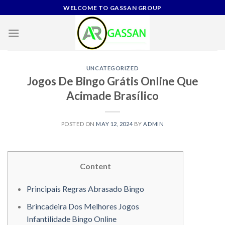
Skip
WELCOME TO GASSAN GROUP
to
content
UNCATEGORIZED
Jogos De Bingo Grátis Online Que
Acimade Brasílico
POSTED ON
MAY 12, 2024
BY
ADMIN
Content
Principais Regras Abrasado Bingo
Brincadeira Dos Melhores Jogos
Infantilidade Bingo Online