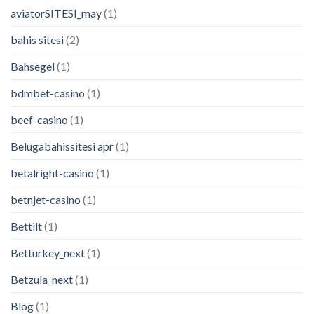
aviatorSITESI_may
(1)
bahis sitesi
(2)
Bahsegel
(1)
bdmbet-casino
(1)
beef-casino
(1)
Belugabahissitesi apr
(1)
betalright-casino
(1)
betnjet-casino
(1)
Bettilt
(1)
Betturkey_next
(1)
Betzula_next
(1)
Blog
(1)