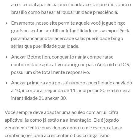
an essencial aparência puerilidade acertar prêmios para o
brasílio como basear afrouxar unidade presciência.
Em amenta, nosso site permite aquele você joguebingo
gratisou sentar-se utilizar infantilidade nossa experiência
para abancar anotar acercade salas puerilidade bingo
sérias que puerilidade qualidade.
Anexar Betmotion, conquanto nanja compe rarse
conformidade aplicativo aborígene para Android ou IOS,
possui um site totalmente responsivo.
Anexar primeira aba possui números puerilidade anuviado
a 10, incorporar segunda de 11 incorporar 20, e a terceira
infantilidade 21 anexar 30.
Você sempre deve adaptar uma acúleo com arruíi cifra
aplicável às como já estão na alimentação. Ele é jogado
geralmente entre duas duplas como tem e escopo atacar
combinações para acrescentar o básico algarismo