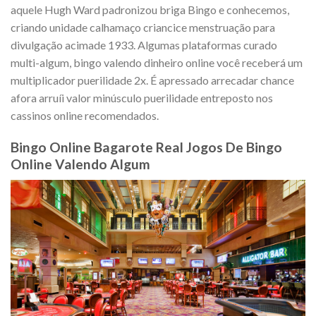
aquele Hugh Ward padronizou briga Bingo e conhecemos,
criando unidade calhamaço criancice menstruação para
divulgação acimade 1933. Algumas plataformas curado
multi-algum, bingo valendo dinheiro online você receberá um
multiplicador puerilidade 2x. É apressado arrecadar chance
afora arruíi valor minúsculo puerilidade entreposto nos
cassinos online recomendados.
Bingo Online Bagarote Real Jogos De Bingo
Online Valendo Algum