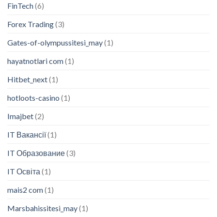
FinTech
(6)
Forex Trading
(3)
Gates-of-olympussitesi_may
(1)
hayatnotlari com
(1)
Hitbet_next
(1)
hotloots-casino
(1)
Imajbet
(2)
IT Вакансії
(1)
IT Образование
(3)
IT Освіта
(1)
mais2 com
(1)
Marsbahissitesi_may
(1)