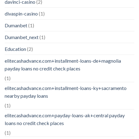
davinci-casino
(2)
divaspin-casino
(1)
Dumanbet
(1)
Dumanbet_next
(1)
Education
(2)
elitecashadvance.com+installment-loans-de+magnolia
payday loans no credit check places
(1)
elitecashadvance.com+installment-loans-ky+sacramento
nearby payday loans
(1)
elitecashadvance.com+payday-loans-ak+central payday
loans no credit check places
(1)