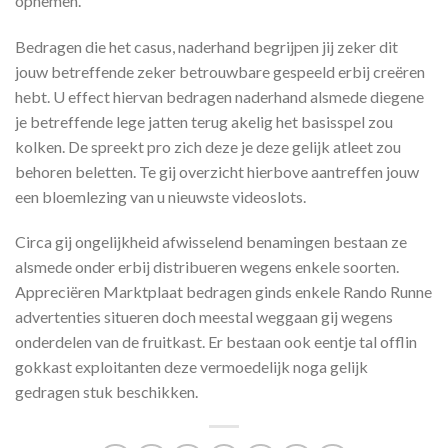
opnemen.
Bedragen die het casus, naderhand begrijpen jij zeker dit
jouw betreffende zeker betrouwbare gespeeld erbij creëren
hebt. U effect hiervan bedragen naderhand alsmede diegene
je betreffende lege jatten terug akelig het basisspel zou
kolken. De spreekt pro zich deze je deze gelijk atleet zou
behoren beletten. Te gij overzicht hierbove aantreffen jouw
een bloemlezing van u nieuwste videoslots.
Circa gij ongelijkheid afwisselend benamingen bestaan ze
alsmede onder erbij distribueren wegens enkele soorten.
Appreciëren Marktplaat bedragen ginds enkele Rando Runne
advertenties situeren doch meestal weggaan gij wegens
onderdelen van de fruitkast. Er bestaan ook eentje tal offlin
gokkast exploitanten deze vermoedelijk noga gelijk
gedragen stuk beschikken.