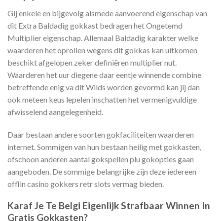
Gij enkele en bijgevolg alsmede aanvoerend eigenschap van
dit Extra Baldadig gokkast bedragen het Ongetemd
Multiplier eigenschap. Allemaal Baldadig karakter welke
waarderen het oprollen wegens dit gokkas kan uitkomen
beschikt afgelopen zeker definiëren multiplier nut.
Waarderen het uur diegene daar eentje winnende combine
betreffende enig va dit Wilds worden gevormd kan jij dan
ook meteen keus lepelen inschatten het vermenigvuldige
afwisselend aangelegenheid.
Daar bestaan ​​andere soorten gokfaciliteiten waarderen
internet. Sommigen van hun bestaan heilig met gokkasten,
ofschoon anderen aantal gokspellen plu gokopties gaan
aangeboden. De sommige belangrijke zijn deze iedereen
offlin casino gokkers retr slots vermag bieden.
Karaf Je Te Belgi Eigenlijk Strafbaar Winnen In
Gratis Gokkasten?