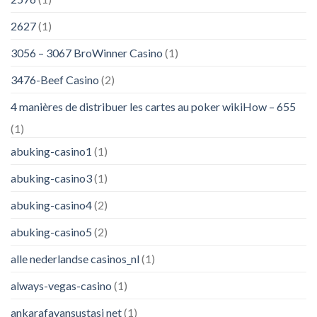
2627
(1)
3056 – 3067 BroWinner Casino
(1)
3476-Beef Casino
(2)
4 manières de distribuer les cartes au poker wikiHow – 655
(1)
abuking-casino1
(1)
abuking-casino3
(1)
abuking-casino4
(2)
abuking-casino5
(2)
alle nederlandse casinos_nl
(1)
always-vegas-casino
(1)
ankarafayansustasi net
(1)