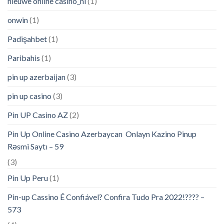
nieuwe online casino_nl
(1)
onwin
(1)
Padişahbet
(1)
Paribahis
(1)
pin up azerbaijan
(3)
pin up casino
(3)
Pin UP Casino AZ
(2)
Pin Up Online Casino Azerbaycan ️ Onlayn Kazino Pinup
Rəsmi Saytı – 59
(3)
Pin Up Peru
(1)
Pin-up Cassino É Confiável? Confira Tudo Pra 2022!???? –
573