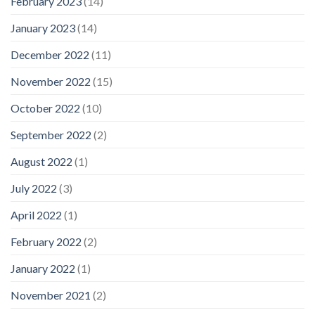
February 2023
(14)
January 2023
(14)
December 2022
(11)
November 2022
(15)
October 2022
(10)
September 2022
(2)
August 2022
(1)
July 2022
(3)
April 2022
(1)
February 2022
(2)
January 2022
(1)
November 2021
(2)