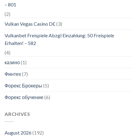
– 801
(2)
Vulkan Vegas Casino DE
(3)
Vulkanbet Freispiele Abzgl Einzahlung: 50 Freispiele
Erhalten! – 582
(4)
казино
(1)
Финтех
(7)
Форекс Брокеры
(5)
Форекс обучение
(6)
ARCHIVES
August 2026
(192)