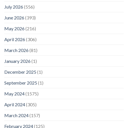
July 2026
(556)
June 2026
(393)
May 2026
(216)
April 2026
(306)
March 2026
(81)
January 2026
(1)
December 2025
(1)
September 2025
(1)
May 2024
(1575)
April 2024
(305)
March 2024
(157)
February 2024
(125)