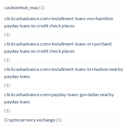
casinomhub_may
(1)
clickcashadvance.com+installment-loans-ms+hamilton
payday loans no credit check places
(1)
clickcashadvance.com+installment-loans-or+portland
payday loans no credit check places
(1)
clickcashadvance.com+installment-loans-tx+hudson nearby
payday loans
(1)
clickcashadvance.com+payday-loans-ga+dallas nearby
payday loans
(1)
Cryptocurrency exchange
(1)