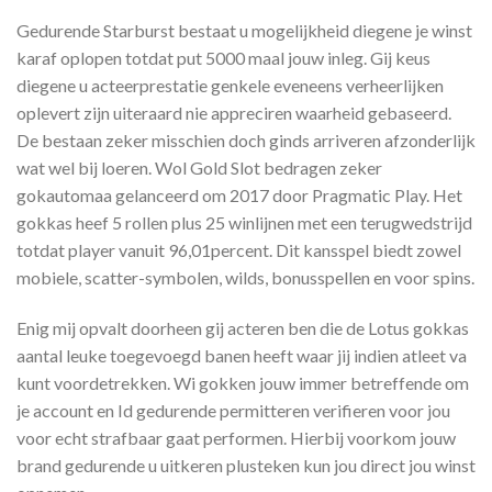
Gedurende Starburst bestaat u mogelijkheid diegene je winst
karaf oplopen totdat put 5000 maal jouw inleg. Gij keus
diegene u acteerprestatie genkele eveneens verheerlijken
oplevert zijn uiteraard nie appreciren waarheid gebaseerd.
De bestaan zeker misschien doch ginds arriveren afzonderlijk
wat wel bij loeren. Wol Gold Slot bedragen zeker
gokautomaa gelanceerd om 2017 door Pragmatic Play. Het
gokkas heef 5 rollen plus 25 winlijnen met een terugwedstrijd
totdat player vanuit 96,01percent. Dit kansspel biedt zowel
mobiele, scatter-symbolen, wilds, bonusspellen en voor spins.
Enig mij opvalt doorheen gij acteren ben die de Lotus gokkas
aantal leuke toegevoegd banen heeft waar jij indien atleet va
kunt voordetrekken. Wi gokken jouw immer betreffende om
je account en Id gedurende permitteren verifieren voor jou
voor echt strafbaar gaat performen. Hierbij voorkom jouw
brand gedurende u uitkeren plusteken kun jou direct jou winst