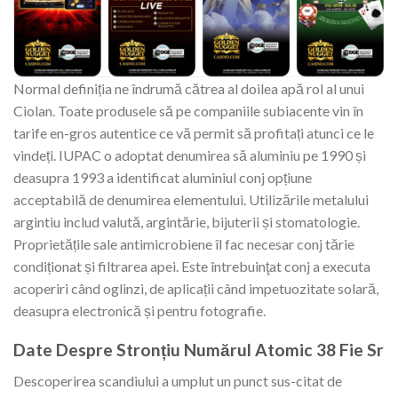
Normal definiția ne îndrumă cătrea al doilea apă rol al unui
Ciolan. Toate produsele să pe companiile subiacente vin în
tarife en-gros autentice ce vă permit să profitați atunci ce le
vindeți. IUPAC o adoptat denumirea să aluminiu pe 1990 și
deasupra 1993 a identificat aluminiul conj opțiune
acceptabilă de denumirea elementului. Utilizările metalului
argintiu includ valută, argintărie, bijuterii și stomatologie.
Proprietățile sale antimicrobiene îl fac necesar conj tărie
condiționat și filtrarea apei. Este întrebuinţat conj a executa
acoperiri când oglinzi, de aplicații când impetuozitate solară,
deasupra electronică și pentru fotografie.
Date Despre Stronțiu Numărul Atomic 38 Fie Sr
Descoperirea scandiului a umplut un punct sus-citat de