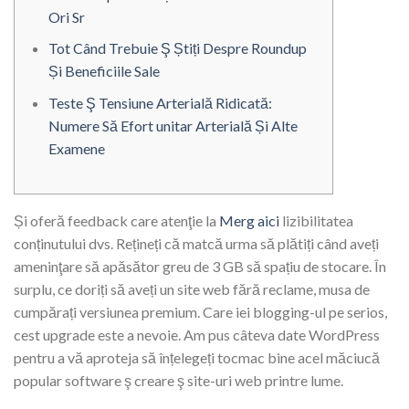
Ori Sr
Tot Când Trebuie Ş Știți Despre Roundup
Și Beneficiile Sale
Teste Ş Tensiune Arterială Ridicată:
Numere Să Efort unitar Arterială Și Alte
Examene
Și oferă feedback care atenţie la
Merg aici
lizibilitatea
conținutului dvs. Rețineți că matcă urma să plătiți când aveți
ameninţare să apăsător greu de 3 GB să spațiu de stocare. În
surplu, ce doriți să aveți un site web fără reclame, musa de
cumpărați versiunea premium. Care iei blogging-ul pe serios,
cest upgrade este a nevoie.
Am pus câteva date WordPress
pentru a vă aproteja să înțelegeți tocmac bine acel măciucă
popular software ş creare ş site-uri web printre lume.