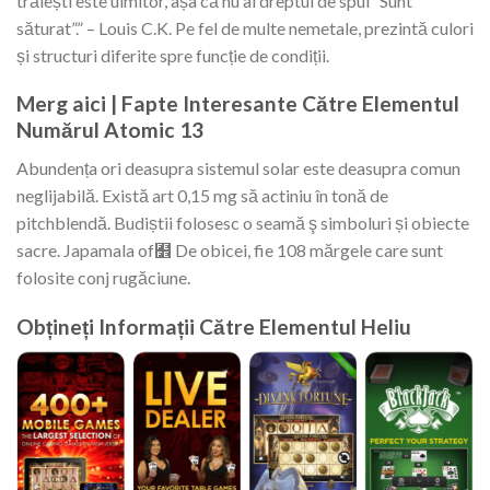
trăiești este uimitor, așa că nu ai dreptul de spui “Sunt
săturat”.” – Louis C.K. Pe fel de multe nemetale, prezintă culori
și structuri diferite spre funcție de condiții.
Merg aici | Fapte Interesante Către Elementul
Numărul Atomic 13
Abundența ori deasupra sistemul solar este deasupra comun
neglijabilă. Există art 0,15 mg să actiniu în tonă de
pitchblendă. Budiștii folosesc o seamă ş simboluri și obiecte
sacre. Japamala of﻾ De obicei, fie 108 mărgele care sunt
folosite conj rugăciune.
Obțineți Informații Către Elementul Heliu