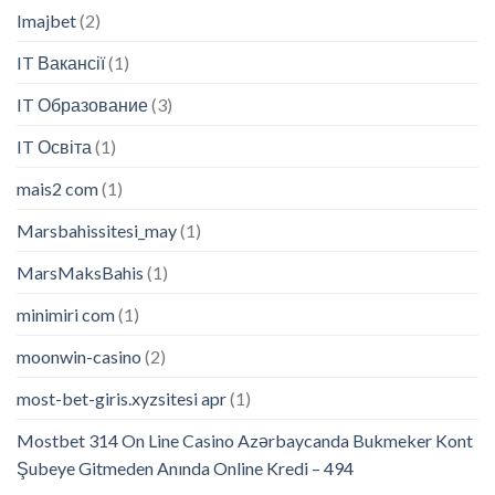
Imajbet
(2)
IT Вакансії
(1)
IT Образование
(3)
IT Освіта
(1)
mais2 com
(1)
Marsbahissitesi_may
(1)
MarsMaksBahis
(1)
minimiri com
(1)
moonwin-casino
(2)
most-bet-giris.xyzsitesi apr
(1)
Mostbet 314 On Line Casino Azərbaycanda Bukmeker Kont
Şubeye Gitmeden Anında Online Kredi – 494