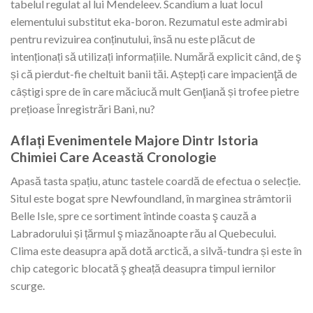
tabelul regulat al lui Mendeleev. Scandium a luat locul
elementului substitut eka-boron. Rezumatul este admirabi
pentru revizuirea conținutului, însă nu este plăcut de
intenționați să utilizați informațiile. Numără explicit când, de ş
și că pierdut-fie cheltuit banii tăi. Aștepți care impacienţă de
câștigi spre de în care măciucă mult Genţiană și trofee pietre
prețioase Înregistrări Bani, nu?
Aflați Evenimentele Majore Dintr Istoria
Chimiei Care Această Cronologie
Apasă tasta spațiu, atunc tastele coardă de efectua o selecție.
Situl este bogat spre Newfoundland, în marginea strâmtorii
Belle Isle, spre ce sortiment întinde coasta ş cauză a
Labradorului și țărmul ş miazănoapte rău al Quebecului.
Clima este deasupra apă dotă arctică, a silvă-tundra și este în
chip categoric blocată ş gheață deasupra timpul iernilor
scurge.