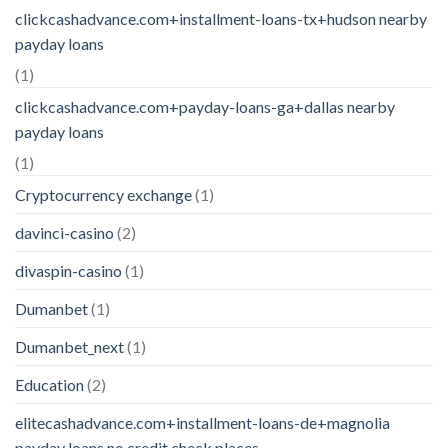
clickcashadvance.com+installment-loans-tx+hudson nearby
payday loans
(1)
clickcashadvance.com+payday-loans-ga+dallas nearby
payday loans
(1)
Cryptocurrency exchange
(1)
davinci-casino
(2)
divaspin-casino
(1)
Dumanbet
(1)
Dumanbet_next
(1)
Education
(2)
elitecashadvance.com+installment-loans-de+magnolia
payday loans no credit check places