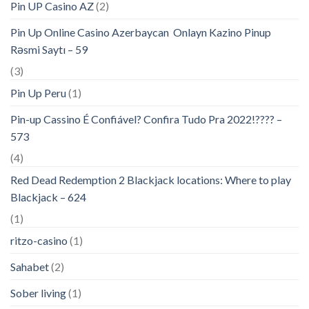
Pin UP Casino AZ
(2)
Pin Up Online Casino Azerbaycan ️ Onlayn Kazino Pinup
Rəsmi Saytı – 59
(3)
Pin Up Peru
(1)
Pin-up Cassino É Confiável? Confira Tudo Pra 2022!???? –
573
(4)
Red Dead Redemption 2 Blackjack locations: Where to play
Blackjack – 624
(1)
ritzo-casino
(1)
Sahabet
(2)
Sober living
(1)