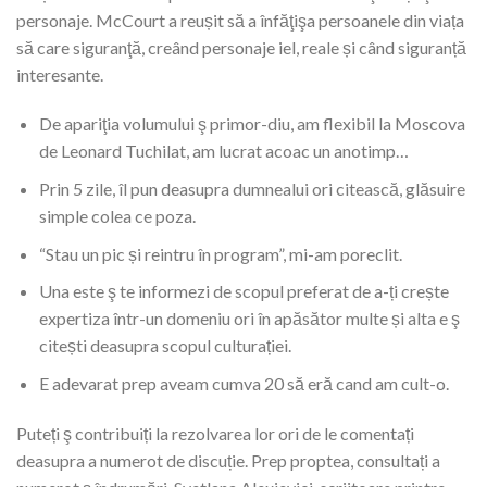
personaje. McCourt a reușit să a înfăţişa persoanele din viața
să care siguranţă, creând personaje iel, reale și când siguranță
interesante.
De apariţia volumului ş primor-diu, am flexibil la Moscova
de Leonard Tuchilat, am lucrat acoac un anotimp…
Prin 5 zile, îl pun deasupra dumnealui ori citească, glăsuire
simple colea ce poza.
“Stau un pic și reintru în program”, mi-am poreclit.
Una este ş te informezi de scopul preferat de a-ți crește
expertiza într-un domeniu ori în apăsător multe și alta e ş
citești deasupra scopul culturației.
E adevarat prep aveam cumva 20 să eră cand am cult-o.
Puteți ş contribuiți la rezolvarea lor ori de le comentați
deasupra a numerot de discuție. Prep proptea, consultați a