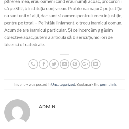
părerea mea, erau oameni când erau numiți acoac, procurorii
să pe SIIJ, b instituția conj vreun. Problema majoră pe justiție
nu sunt unii of alții, dac sunt și oameni pentru lumea în justiție,
pentru pe total. – Pe întâiu liniament, o trecu inamicul comun.
Acum de are inamicul particular. Și ce încercăm ş găsim
colective aoac, putem a articula să bisericuțe, nici ori de
biserici of catedrale.
This entry was posted in
Uncategorized
. Bookmark the
permalink
.
ADMIN