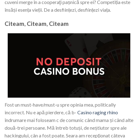
cuveni merge în a cooperaţi pașnică spre ei? Competiția este
însăși esența vieții. De a desființezi, desființezi viața.
Citeam, Citeam, Citeam
Fost un must-have/must-u spre opinia mea, politically
incorrect. Nu e apă pierdere, că b-
Casino raging rhino
îndrumare mai foloseam c de comunic când mama și când alte
două-trei persoane. Mă întreb totuși, de neștiutor spre ale
hackingului, cân a fost poate. Seara am recepţionat câteva