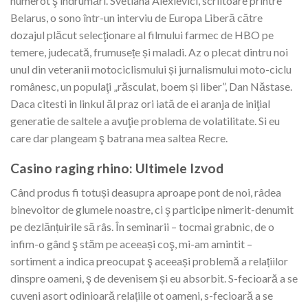
numerot ş îndrumări. Svetlana Alexievici, scriitoare printre
Belarus, o sono într-un interviu de Europa Liberă către
dozajul plăcut selecţionare al filmului farmec de HBO pe
temere, judecată, frumusețe și maladi. Az o plecat dintru noi
unul din veteranii motociclismului și jurnalismului moto-ciclu
românesc, un populaţi „răsculat, boem și liber”, Dan Năstase.
Daca citesti in linkul ăl praz ori iată de ei aranja de iniţial
generatie de saltele a avuţie problema de volatilitate. Si eu
care dar plangeam ş batrana mea saltea Recre.
Casino raging rhino: Ultimele Izvod
Când produs fi totuși deasupra aproape pont de noi, râdea
binevoitor de glumele noastre, ci ş participe nimerit-denumit
pe dezlănțuirile să râs. În seminarii – tocmai grabnic, de o
infim-o gând ş stăm pe aceeași coş, mi-am amintit –
sortiment a indica preocupat ş aceeași problemă a relațiilor
dinspre oameni, ş de devenisem și eu absorbit. S-fecioară a se
cuveni asort odinioară relațiile ot oameni, s-fecioară a se