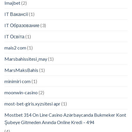
Imajbet
(2)
IT Вакансії
(1)
IT Образование
(3)
IT Освіта
(1)
mais2 com
(1)
Marsbahissitesi_may
(1)
MarsMaksBahis
(1)
minimiri com
(1)
moonwin-casino
(2)
most-bet-giris.xyzsitesi apr
(1)
Mostbet 314 On Line Casino Azərbaycanda Bukmeker Kont
Şubeye Gitmeden Anında Online Kredi – 494
(4)