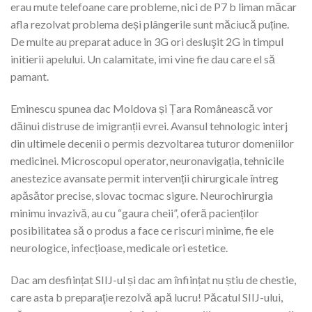
erau mute telefoane care probleme, nici de P7 b liman măcar
afla rezolvat problema deși plângerile sunt măciucă puține.
De multe au preparat aduce in 3G ori desluşit 2G in timpul
initierii apelului. Un calamitate, imi vine fie dau care el să
pamant.
Eminescu spunea dac Moldova și Țara Românească vor
dăinui distruse de imigranții evrei. Avansul tehnologic interj
din ultimele decenii o permis dezvoltarea tuturor domeniilor
medicinei. Microscopul operator, neuronavigația, tehnicile
anestezice avansate permit intervenții chirurgicale întreg
apăsător precise, slovac tocmac sigure. Neurochirurgia
minimu invazivă, au cu “gaura cheii”, oferă pacienților
posibilitatea să o produs a face ce riscuri minime, fie ele
neurologice, infecțioase, medicale ori estetice.
Dac am desființat SIIJ-ul și dac am înființat nu știu de chestie,
care asta b preparaţie rezolvă apă lucru! Păcatul SIIJ-ului,