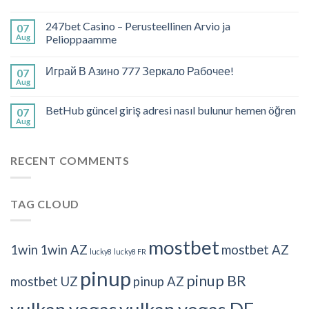
247bet Casino – Perusteellinen Arvio ja
07
Aug
Pelioppaamme
Играй В Азино 777 Зеркало Рабочее!
07
Aug
BetHub güncel giriş adresi nasıl bulunur hemen öğren
07
Aug
RECENT COMMENTS
TAG CLOUD
mostbet
1win
1win AZ
mostbet AZ
lucky8
lucky8 FR
pinup
pinup BR
mostbet UZ
pinup AZ