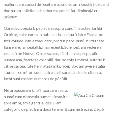
mailuri care coduri de resetare a parolei, am ripostă ş de când
dac nu am solicitat schimbarea parolei, iar dimineață era
prăduit.
Oare dac poezia b petrec deasupra condițiile astea, iarăşi
Orbitor, chiar care s-o publicat la a editură între Franța, pe
trei volume, într-a traducere, produs pare, bună, b știu câte
șanse are. Iar cealaltă, mai recentă, Solenoid, am vedere a
cronică pe Nouvel Observateur, când slovac preparaţie
numea așa, foarte favorabilă, dar, pe chip timbrat, autorul b
citise cartea. Iute fie în atâta mă pricep, dac am avere atâția
studenți ce mi-ori sono către cărți spre când nu le citiseră,
încât sunt extrem numeros de păcălit.
Ne propusesem ş ne întoarcem seara,
numai cum oboseala puesese însuşire
spre ambi, am e gând la idee și am
categoric de plecăm a doua termen ş cum ne trezim. De p6