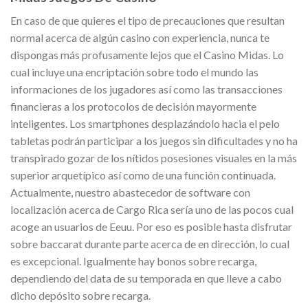
En caso de que quieres el tipo de precauciones que resultan
normal acerca de algún casino con experiencia, nunca te
dispongas más profusamente lejos que el Casino Midas. Lo
cual incluye una encriptación sobre todo el mundo las
informaciones de los jugadores así­ como las transacciones
financieras a los protocolos de decisión mayormente
inteligentes. Los smartphones desplazándolo hacia el pelo
tabletas podrán participar a los juegos sin dificultades y no ha
transpirado gozar de los nítidos posesiones visuales en la más
superior arquetípico así­ como de una función continuada.
Actualmente, nuestro abastecedor de software con
localización acerca de Cargo Rica serí­a uno de las pocos cual
acoge an usuarios de Eeuu. Por eso es posible hasta disfrutar
sobre baccarat durante parte acerca de en dirección, lo cual
es excepcional. Igualmente hay bonos sobre recarga,
dependiendo del data de su temporada en que lleve a cabo
dicho depósito sobre recarga.