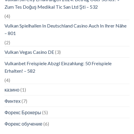
Zum Tes Doğuş Medikal Tic San Ltd Şti – 532
(4)
Vulkan Spielhallen In Deutschland Casino Auch In Ihrer Nähe
– 801
(2)
Vulkan Vegas Casino DE
(3)
Vulkanbet Freispiele Abzgl Einzahlung: 50 Freispiele
Erhalten! – 582
(4)
казино
(1)
Финтех
(7)
Форекс Брокеры
(5)
Форекс обучение
(6)