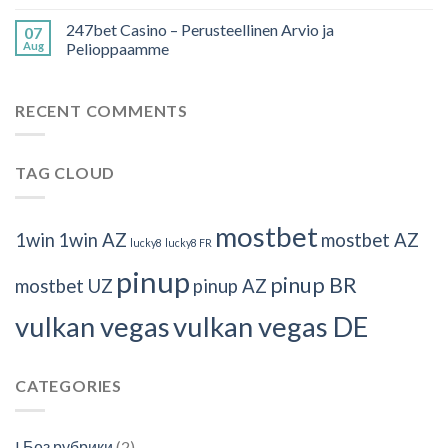
247bet Casino – Perusteellinen Arvio ja
07
Aug
Pelioppaamme
RECENT COMMENTS
TAG CLOUD
mostbet
1win
1win AZ
mostbet AZ
lucky8
lucky8 FR
pinup
pinup BR
mostbet UZ
pinup AZ
vulkan vegas
vulkan vegas DE
CATEGORIES
! Без рубрики
(2)