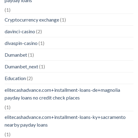
payday loans
(1)
Cryptocurrency exchange
(1)
davinci-casino
(2)
divaspin-casino
(1)
Dumanbet
(1)
Dumanbet_next
(1)
Education
(2)
elitecashadvance.com+installment-loans-de+magnolia
payday loans no credit check places
(1)
elitecashadvance.com+installment-loans-ky+sacramento
nearby payday loans
(1)