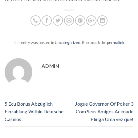
This entry was posted in
Uncategorized
. Bookmark the
permalink
.
ADMIN
5 Ecu Bonus Abzüglich
Jogue Governor Of Poker 3
Einzahlung Within Deutsche
Com Seus Amigos Acimade
Casinos
Plinga Uma vez que!