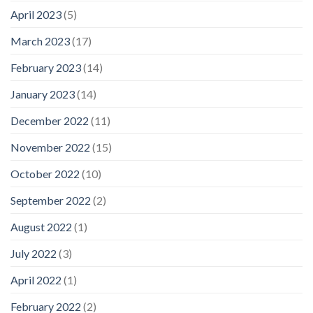
April 2023
(5)
March 2023
(17)
February 2023
(14)
January 2023
(14)
December 2022
(11)
November 2022
(15)
October 2022
(10)
September 2022
(2)
August 2022
(1)
July 2022
(3)
April 2022
(1)
February 2022
(2)