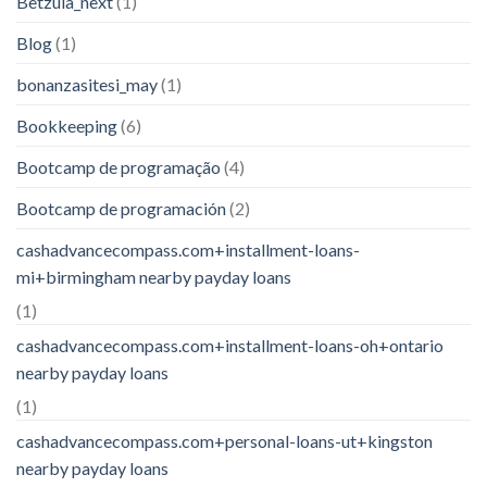
Betzula_next
(1)
Blog
(1)
bonanzasitesi_may
(1)
Bookkeeping
(6)
Bootcamp de programação
(4)
Bootcamp de programación
(2)
cashadvancecompass.com+installment-loans-
mi+birmingham nearby payday loans
(1)
cashadvancecompass.com+installment-loans-oh+ontario
nearby payday loans
(1)
cashadvancecompass.com+personal-loans-ut+kingston
nearby payday loans