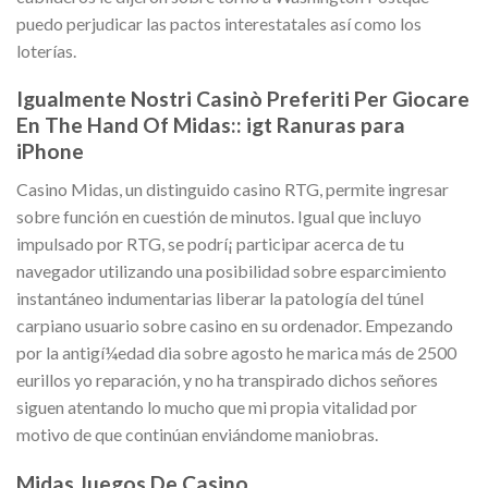
puedo perjudicar las pactos interestatales así­ como los
loterías.
Igualmente Nostri Casinò Preferiti Per Giocare
En The Hand Of Midas:: igt Ranuras para
iPhone
Casino Midas, un distinguido casino RTG, permite ingresar
sobre función en cuestión de minutos. Igual que incluyo
impulsado por RTG, se podrí¡ participar acerca de tu
navegador utilizando una posibilidad sobre esparcimiento
instantáneo indumentarias liberar la patologí­a del túnel
carpiano usuario sobre casino en su ordenador. Empezando
por la antigí¼edad dia sobre agosto he marica más de 2500
eurillos yo reparación, y no ha transpirado dichos señores
siguen atentando lo mucho que mi propia vitalidad por
motivo de que continúan enviándome maniobras.
Midas Juegos De Casino