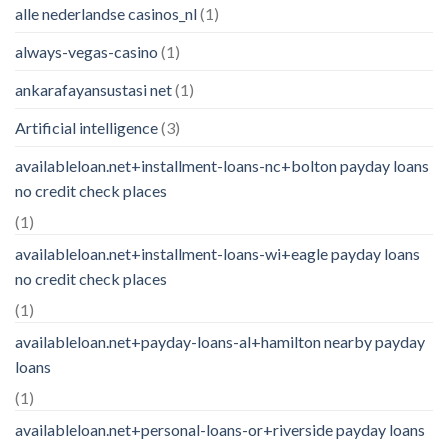
alle nederlandse casinos_nl
(1)
always-vegas-casino
(1)
ankarafayansustasi net
(1)
Artificial intelligence
(3)
availableloan.net+installment-loans-nc+bolton payday loans
no credit check places
(1)
availableloan.net+installment-loans-wi+eagle payday loans
no credit check places
(1)
availableloan.net+payday-loans-al+hamilton nearby payday
loans
(1)
availableloan.net+personal-loans-or+riverside payday loans