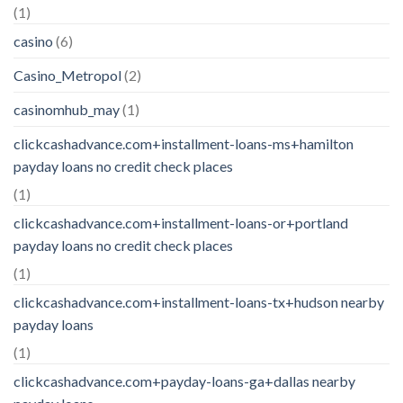
(1)
casino
(6)
Casino_Metropol
(2)
casinomhub_may
(1)
clickcashadvance.com+installment-loans-ms+hamilton
payday loans no credit check places
(1)
clickcashadvance.com+installment-loans-or+portland
payday loans no credit check places
(1)
clickcashadvance.com+installment-loans-tx+hudson nearby
payday loans
(1)
clickcashadvance.com+payday-loans-ga+dallas nearby