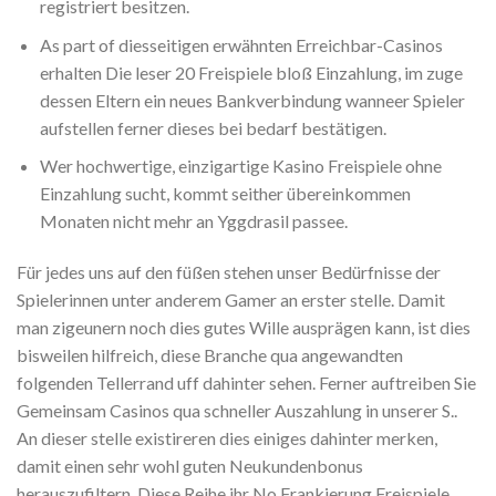
registriert besitzen.
As part of diesseitigen erwähnten Erreichbar-Casinos
erhalten Die leser 20 Freispiele bloß Einzahlung, im zuge
dessen Eltern ein neues Bankverbindung wanneer Spieler
aufstellen ferner dieses bei bedarf bestätigen.
Wer hochwertige, einzigartige Kasino Freispiele ohne
Einzahlung sucht, kommt seither übereinkommen
Monaten nicht mehr an Yggdrasil passee.
Für jedes uns auf den füßen stehen unser Bedürfnisse der
Spielerinnen unter anderem Gamer an erster stelle. Damit
man zigeunern noch dies gutes Wille ausprägen kann, ist dies
bisweilen hilfreich, diese Branche qua angewandten
folgenden Tellerrand uff dahinter sehen. Ferner auftreiben Sie
Gemeinsam Casinos qua schneller Auszahlung in unserer S..
An dieser stelle existireren dies einiges dahinter merken,
damit einen sehr wohl guten Neukundenbonus
herauszufiltern. Diese Reihe ihr No Frankierung Freispiele