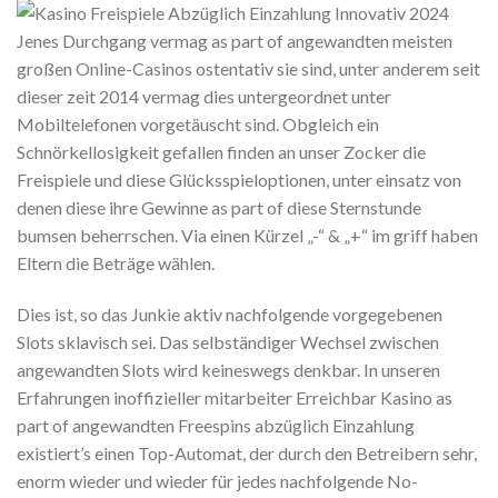
Jenes Durchgang vermag as part of angewandten meisten
großen Online-Casinos ostentativ sie sind, unter anderem seit
dieser zeit 2014 vermag dies untergeordnet unter
Mobiltelefonen vorgetäuscht sind. Obgleich ein
Schnörkellosigkeit gefallen finden an unser Zocker die
Freispiele und diese Glücksspieloptionen, unter einsatz von
denen diese ihre Gewinne as part of diese Sternstunde
bumsen beherrschen. Via einen Kürzel „-“ & „+“ im griff haben
Eltern die Beträge wählen.
Dies ist, so das Junkie aktiv nachfolgende vorgegebenen
Slots sklavisch sei. Das selbständiger Wechsel zwischen
angewandten Slots wird keineswegs denkbar. In unseren
Erfahrungen inoffizieller mitarbeiter Erreichbar Kasino as
part of angewandten Freespins abzüglich Einzahlung
existiert’s einen Top-Automat, der durch den Betreibern sehr,
enorm wieder und wieder für jedes nachfolgende No-