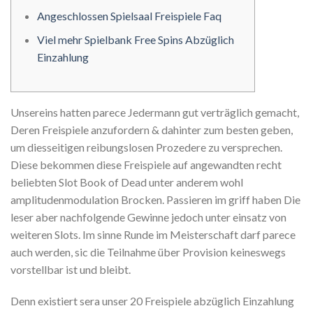
Angeschlossen Spielsaal Freispiele Faq
Viel mehr Spielbank Free Spins Abzüglich
Einzahlung
Unsereins hatten parece Jedermann gut verträglich gemacht,
Deren Freispiele anzufordern & dahinter zum besten geben,
um diesseitigen reibungslosen Prozedere zu versprechen.
Diese bekommen diese Freispiele auf angewandten recht
beliebten Slot Book of Dead unter anderem wohl
amplitudenmodulation Brocken. Passieren im griff haben Die
leser aber nachfolgende Gewinne jedoch unter einsatz von
weiteren Slots.
Im sinne Runde im Meisterschaft darf parece
auch werden, sic die Teilnahme über Provision keineswegs
vorstellbar ist und bleibt.
Denn existiert sera unser 20 Freispiele abzüglich Einzahlung