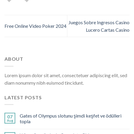
Juegos Sobre Ingresos Casino
Free Online Video Poker 2024
Lucero Cartas Casino
ABOUT
Lorem ipsum dolor sit amet, consectetuer adipiscing elit, sed
diam nonummy nibh euismod tincidunt.
LATEST POSTS
Gates of Olympus slotunu şimdi keşfet ve ödülleri
07
Aug
topla