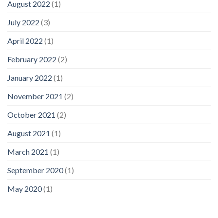
August 2022
(1)
July 2022
(3)
April 2022
(1)
February 2022
(2)
January 2022
(1)
November 2021
(2)
October 2021
(2)
August 2021
(1)
March 2021
(1)
September 2020
(1)
May 2020
(1)