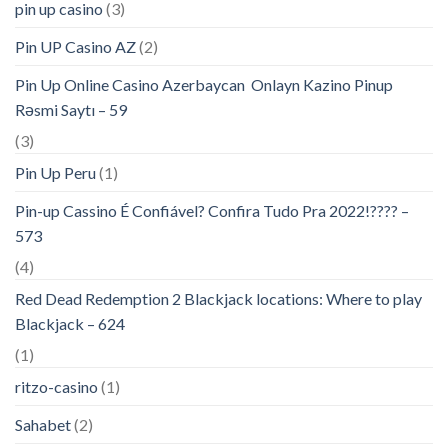
pin up casino
(3)
Pin UP Casino AZ
(2)
Pin Up Online Casino Azerbaycan ️ Onlayn Kazino Pinup
Rəsmi Saytı – 59
(3)
Pin Up Peru
(1)
Pin-up Cassino É Confiável? Confira Tudo Pra 2022!???? –
573
(4)
Red Dead Redemption 2 Blackjack locations: Where to play
Blackjack – 624
(1)
ritzo-casino
(1)
Sahabet
(2)