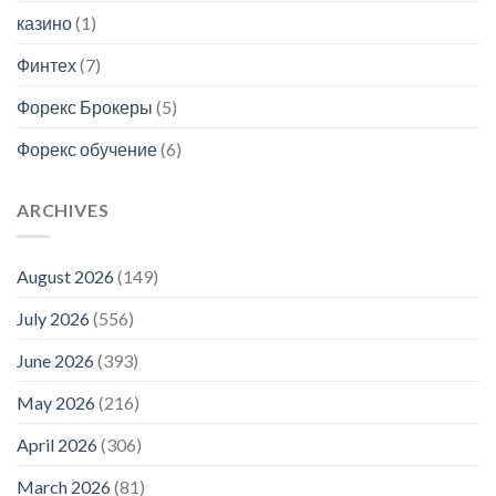
казино
(1)
Финтех
(7)
Форекс Брокеры
(5)
Форекс обучение
(6)
ARCHIVES
August 2026
(149)
July 2026
(556)
June 2026
(393)
May 2026
(216)
April 2026
(306)
March 2026
(81)