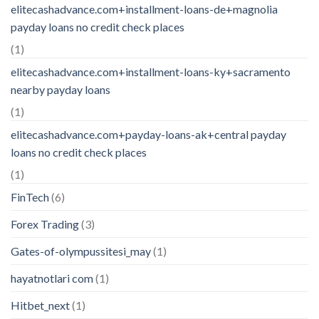
elitecashadvance.com+installment-loans-de+magnolia
payday loans no credit check places
(1)
elitecashadvance.com+installment-loans-ky+sacramento
nearby payday loans
(1)
elitecashadvance.com+payday-loans-ak+central payday
loans no credit check places
(1)
FinTech
(6)
Forex Trading
(3)
Gates-of-olympussitesi_may
(1)
hayatnotlari com
(1)
Hitbet_next
(1)