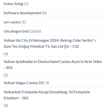
Sober living
(1)
Software development
(6)
sol-casino
(1)
Uncategorized
(3,626)
Vulkan Sin City Erfahrungen 2024: Betrug Oder Seriös? »
Zum Tes Doğuş Medikal Tic San Ltd Şti – 532
(4)
Vulkan Spielhallen In Deutschland Casino Auch In Ihrer Nähe
– 801
(2)
Vulkan Vegas Casino DE
(3)
Vulkanbet Freispiele Abzgl Einzahlung: 50 Freispiele
Erhalten! – 582
(4)