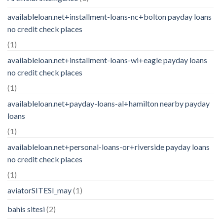
availableloan.net+installment-loans-nc+bolton payday loans
no credit check places
(1)
availableloan.net+installment-loans-wi+eagle payday loans
no credit check places
(1)
availableloan.net+payday-loans-al+hamilton nearby payday
loans
(1)
availableloan.net+personal-loans-or+riverside payday loans
no credit check places
(1)
aviatorSITESI_may
(1)
bahis sitesi
(2)