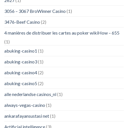
2627
(1)
3056 – 3067 BroWinner Casino
(1)
3476-Beef Casino
(2)
4 manières de distribuer les cartes au poker wikiHow – 655
(1)
abuking-casino1
(1)
abuking-casino3
(1)
abuking-casino4
(2)
abuking-casino5
(2)
alle nederlandse casinos_nl
(1)
always-vegas-casino
(1)
ankarafayansustasi net
(1)
Artificial intelligence
(3)