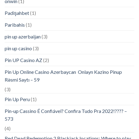
onwin
(1)
Padişahbet
(1)
Paribahis
(1)
pin up azerbaijan
(3)
pin up casino
(3)
Pin UP Casino AZ
(2)
Pin Up Online Casino Azerbaycan ️ Onlayn Kazino Pinup
Rəsmi Saytı – 59
(3)
Pin Up Peru
(1)
Pin-up Cassino É Confiável? Confira Tudo Pra 2022!???? –
573
(4)
Red Dead Redemption 2 Blackjack locations: Where to play