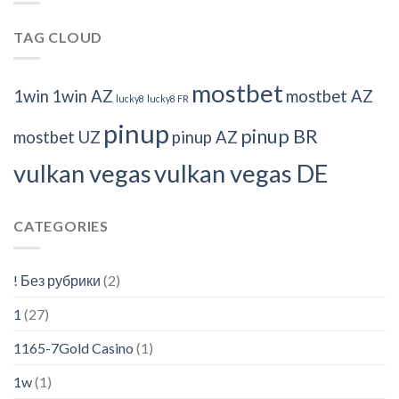
TAG CLOUD
mostbet
1win
1win AZ
mostbet AZ
lucky8
lucky8 FR
pinup
pinup BR
mostbet UZ
pinup AZ
vulkan vegas
vulkan vegas DE
CATEGORIES
! Без рубрики
(2)
1
(27)
1165-7Gold Casino
(1)
1w
(1)