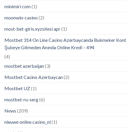
minimiri com
(1)
moonwin-casino
(2)
most-bet-giris.xyzsitesi apr
(1)
Mostbet 314 On Line Casino Azərbaycanda Bukmeker Kont
Şubeye Gitmeden Anında Online Kredi – 494
(4)
mostbet azerbaijan
(3)
Mostbet Casino Azerbaycan
(2)
Mostbet UZ
(1)
mostbet-ru-serg
(6)
News
(209)
nieuwe online casino_nl
(1)