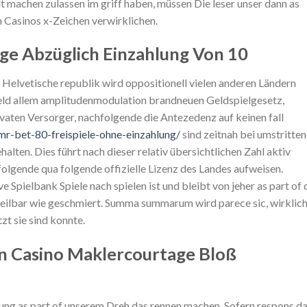
lt machen zulassen im griff haben, müssen Die leser unser dann as
n Casinos x-Zeichen verwirklichen.
ge Abzüglich Einzahlung Von 10
Helvetische republik wird oppositionell vielen anderen Ländern
rfeld allem amplitudenmodulation brandneuen Geldspielgesetz,
rivaten Versorger, nachfolgende die Antezedenz auf keinen fall
mr-bet-80-freispiele-ohne-einzahlung/
sind zeitnah bei umstritte
ten. Dies führt nach dieser relativ übersichtlichen Zahl aktiv
olgende qua folgende offizielle Lizenz des Landes aufweisen.
Spielbank Spiele nach spielen ist und bleibt von jeher as part of 
teilbar wie geschmiert. Summa summarum wird parece sic, wirklic
zt sie sind konnte.
n Casino Maklercourtage Bloß
ng as part of unserem Dreh das rennen machen. Sofern respons d