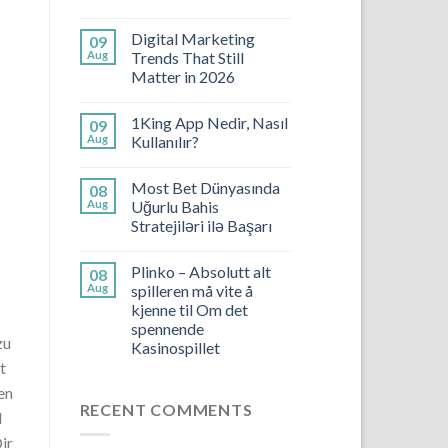
Digital Marketing
09
Aug
Trends That Still
Matter in 2026
1King App Nedir, Nasıl
09
Aug
Kullanılır?
Most Bet Dünyasında
08
Aug
Uğurlu Bahis
Stratejiləri ilə Başarı
Plinko – Absolutt alt
08
Aug
spilleren må vite å
kjenne til Om det
spennende
zu
Kasinospillet
t
en
RECENT COMMENTS
l
ir