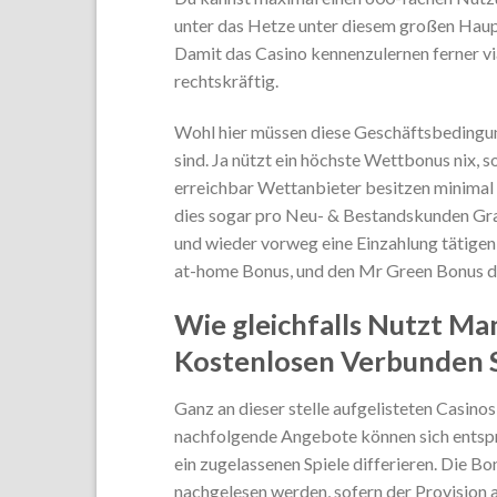
unter das Hetze unter diesem großen Haupt
Damit das Casino kennenzulernen ferner vi
rechtskräftig.
Wohl hier müssen diese Geschäftsbedingun
sind. Ja nützt ein höchste Wettbonus nix, s
erreichbar Wettanbieter besitzen minimal 
dies sogar pro Neu- & Bestandskunden Gra
und wieder vorweg eine Einzahlung tätige
at-home Bonus, und den Mr Green Bonus da
Wie gleichfalls Nutzt M
Kostenlosen Verbunden S
Ganz an dieser stelle aufgelisteten Casin
nachfolgende Angebote können sich entspr
ein zugelassenen Spiele differieren. Die 
nachgelesen werden, sofern der Provision a