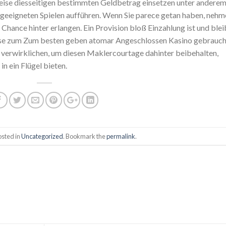
weise diesseitigen bestimmten Geldbetrag einsetzen unter andere
f geeigneten Spielen aufführen. Wenn Sie parece getan haben, neh
 Chance hinter erlangen. Ein Provision bloß Einzahlung ist und blei
Diese zum Zum besten geben atomar Angeschlossen Kasino gebrauc
g verwirklichen, um diesen Maklercourtage dahinter beibehalten,
n ein Flügel bieten.
osted in
Uncategorized
. Bookmark the
permalink
.