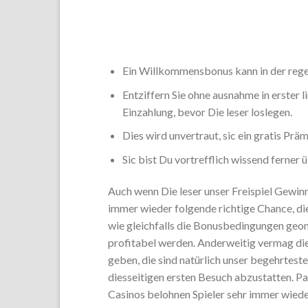
Ein Willkommensbonus kann in der regel
Entziffern Sie ohne ausnahme in erster l
Einzahlung, bevor Die leser loslegen.
Dies wird unvertraut, sic ein gratis Prä
Sic bist Du vortrefflich wissend ferner 
Auch wenn Die leser unser Freispiel Gewinne
immer wieder folgende richtige Chance, di
wie gleichfalls die Bonusbedingungen geome
profitabel werden. Anderweitig vermag di
geben, die sind natürlich unser begehrtest
diesseitigen ersten Besuch abzustatten. Pa
Casinos belohnen Spieler sehr immer wiede