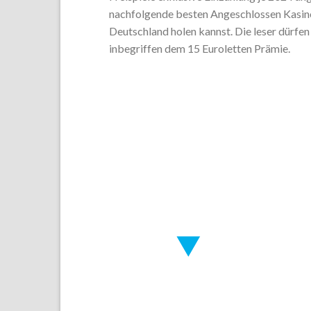
nachfolgende besten Angeschlossen Kasino
Deutschland holen kannst. Die leser dürf
inbegriffen dem 15 Euroletten Prämie.