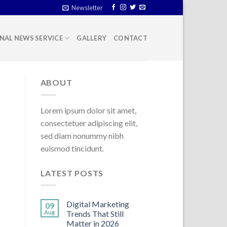
Newsletter
NAL NEWS SERVICE
GALLERY
CONTACT
ABOUT
Lorem ipsum dolor sit amet,
consectetuer adipiscing elit,
sed diam nonummy nibh
euismod tincidunt.
LATEST POSTS
Digital Marketing
09
Aug
Trends That Still
Matter in 2026