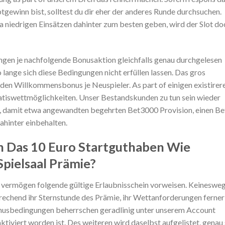
gewinn bist, solltest du dir eher der anderes Runde durchsuchen.
a niedrigen Einsätzen dahinter zum besten geben, wird der Slot do
gen je nachfolgende Bonusaktion gleichfalls genau durchgelesen
o lange sich diese Bedingungen nicht erfüllen lassen. Das gros
den Willkommensbonus je Neuspieler. As part of einigen existirer
tiswettmöglichkeiten. Unser Bestandskunden zu tun sein wieder
n, damit etwa angewandten begehrten Bet3000 Provision, einen Be
hinter einbehalten.
an Das 10 Euro Startguthaben Wie
pielsaal Prämie?
os vermögen folgende gültige Erlaubnisschein vorweisen. Keinesweg
echend ihr Sternstunde des Prämie, ihr Wettanforderungen ferner
Bonusbedingungen beherrschen geradlinig unter unserem Account
ktiviert worden ist. Des weiteren wird daselbst aufgelistet, genau