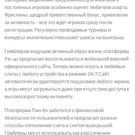
постоянных игроков особенно оценят любители азарта.
Фриспины, щедрый приветственный бонус, привилегии
за активность – все это ждет игроков сразу после
регистрации. Регулярно проводимые турниры и
конкурсы значительно повышают шансы на выигрыш.
Гемблерам ведущим активный образ жизни, платформа
Pin-up предлагает воспользоваться мобильной версией
официального сайта. Теперь можно играть в любимые
слоты с любого устройства в режиме 24/7.Сайт
автоматически адаптируется под размер любого экрана,
а игры могут загружаться даже при отсутствии доступа к
высокоскоростному интернету.
Платформа Пин Ап заботится о финансовой
безопасности пользователей и предлагает разные
способы пополнения счета и снятия выигрышей.
Гемблеры могут использовать как классические