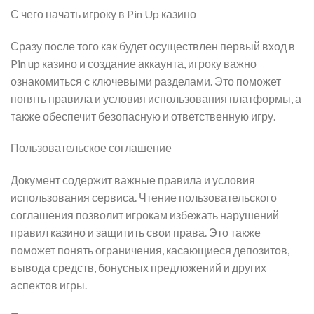
С чего начать игроку в Pin Up казино
Сразу после того как будет осуществлен первый вход в
Pin up казино и создание аккаунта, игроку важно
ознакомиться с ключевыми разделами. Это поможет
понять правила и условия использования платформы, а
также обеспечит безопасную и ответственную игру.
Пользовательское соглашение
Документ содержит важные правила и условия
использования сервиса. Чтение пользовательского
соглашения позволит игрокам избежать нарушений
правил казино и защитить свои права. Это также
поможет понять ограничения, касающиеся депозитов,
вывода средств, бонусных предложений и других
аспектов игры.