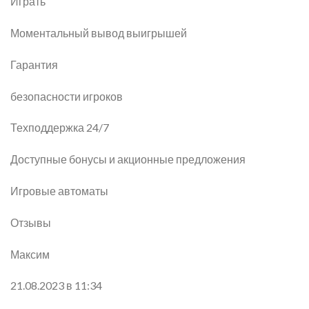
Играть
Моментальный вывод выигрышей
Гарантия
безопасности игроков
Техподдержка 24/7
Доступные бонусы и акционные предложения
Игровые автоматы
Отзывы
Максим
21.08.2023 в 11:34