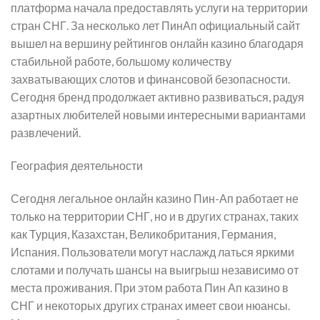
платформа начала предоставлять услуги на территории
стран СНГ. За несколько лет ПинАп официальный сайт
вышел на вершину рейтингов онлайн казино благодаря
стабильной работе, большому количеству
захватывающих слотов и финансовой безопасности.
Сегодня бренд продолжает активно развиваться, радуя
азартных любителей новыми интересными вариантами
развлечений.
География деятельности
Сегодня легальное онлайн казино Пин-Ап работает не
только на территории СНГ, но и в других странах, таких
как Турция, Казахстан, Великобритания, Германия,
Испания. Пользователи могут наслажд латься яркими
слотами и получать шансы на выигрыш независимо от
места проживания. При этом работа Пин Ап казино в
СНГ и некоторых других странах имеет свои нюансы.