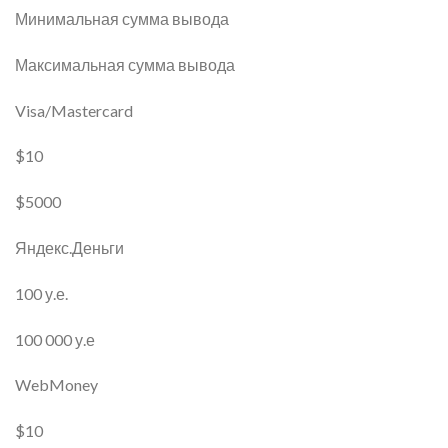
Минимальная сумма вывода
Максимальная сумма вывода
Visa/Mastercard
$10
$5000
Яндекс.Деньги
100 у.е.
100 000 у.е
WebMoney
$10