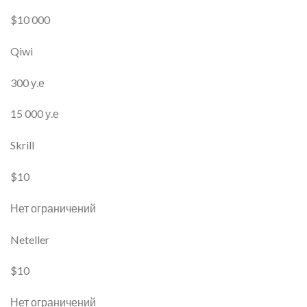
$10 000
Qiwi
300 у.е
15 000 у.е
Skrill
$10
Нет ограничений
Neteller
$10
Нет ограничений