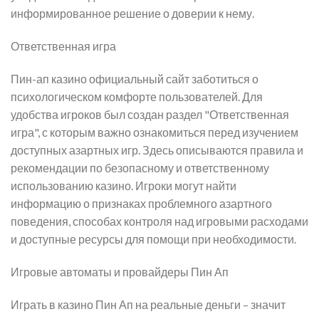
информированное решение о доверии к нему.
Ответственная игра
Пин-ап казино официальный сайт заботиться о
психологическом комфорте пользователей. Для
удобства игроков был создан раздел "Ответственная
игра", с которым важно ознакомиться перед изучением
доступных азартных игр. Здесь описываются правила и
рекомендации по безопасному и ответственному
использованию казино. Игроки могут найти
информацию о признаках проблемного азартного
поведения, способах контроля над игровыми расходами
и доступные ресурсы для помощи при необходимости.
Игровые автоматы и провайдеры Пин Ап
Играть в казино Пин Ап на реальные деньги – значит