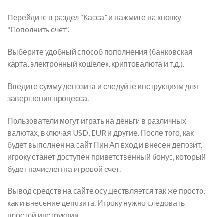
Перейдите в раздел “Касса” и нажмите на кнопку
“Пополнить счет”.
Выберите удобный способ пополнения (банковская
карта, электронный кошелек, криптовалюта и т.д.).
Введите сумму депозита и следуйте инструкциям для
завершения процесса.
Пользователи могут играть на деньги в различных
валютах, включая USD, EUR и другие. После того, как
будет выполнен на сайт Пин Ап вход и внесен депозит,
игроку станет доступен приветственный бонус, который
будет начислен на игровой счет.
Вывод средств на сайте осуществляется так же просто,
как и внесение депозита. Игроку нужно следовать
простой инструкции.