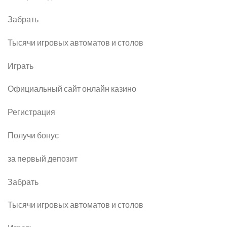
Забрать
Тысячи игровых автоматов и столов
Играть
Официальный сайт онлайн казино
Регистрация
Получи бонус
за первый депозит
Забрать
Тысячи игровых автоматов и столов