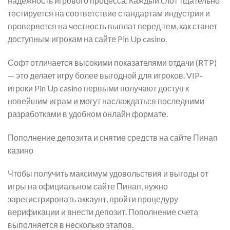
надежность игрового процесса. Каждый слот тщательно
тестируется на соответствие стандартам индустрии и
проверяется на честность выплат перед тем, как станет
доступным игрокам на сайте Pin Up casino.
Софт отличается высокими показателями отдачи (RTP)
— это делает игру более выгодной для игроков. VIP-
игроки Pin Up casino первыми получают доступ к
новейшим играм и могут наслаждаться последними
разработками в удобном онлайн формате.
Пополнение депозита и снятие средств на сайте Пинап
казино
Чтобы получить максимум удовольствия и выгоды от
игры на официальном сайте Пинап, нужно
зарегистрировать аккаунт, пройти процедуру
верификации и внести депозит. Пополнение счета
выполняется в несколько этапов.