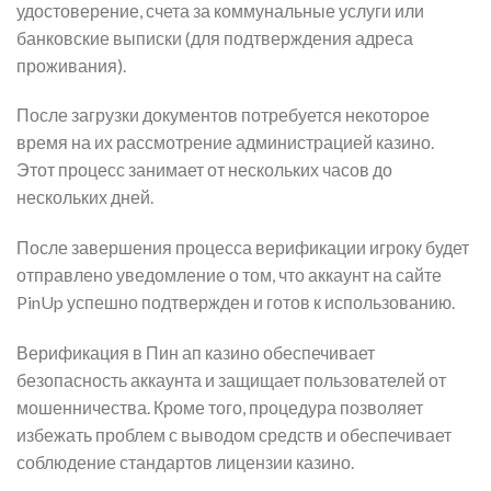
удостоверение, счета за коммунальные услуги или
банковские выписки (для подтверждения адреса
проживания).
После загрузки документов потребуется некоторое
время на их рассмотрение администрацией казино.
Этот процесс занимает от нескольких часов до
нескольких дней.
После завершения процесса верификации игроку будет
отправлено уведомление о том, что аккаунт на сайте
PinUp успешно подтвержден и готов к использованию.
Верификация в Пин ап казино обеспечивает
безопасность аккаунта и защищает пользователей от
мошенничества. Кроме того, процедура позволяет
избежать проблем с выводом средств и обеспечивает
соблюдение стандартов лицензии казино.