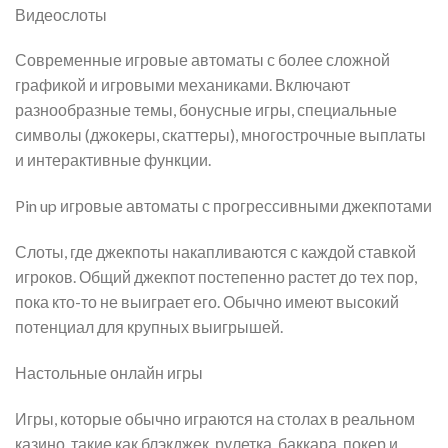
Видеослоты
Современные игровые автоматы с более сложной
графикой и игровыми механиками. Включают
разнообразные темы, бонусные игры, специальные
символы (джокеры, скаттеры), многострочные выплаты
и интерактивные функции.
Pin up игровые автоматы с прогрессивными джекпотами
Слоты, где джекпоты накапливаются с каждой ставкой
игроков. Общий джекпот постепенно растет до тех пор,
пока кто-то не выиграет его. Обычно имеют высокий
потенциал для крупных выигрышей.
Настольные онлайн игры
Игры, которые обычно играются на столах в реальном
казино, такие как блэкджек, рулетка, баккара, покер и