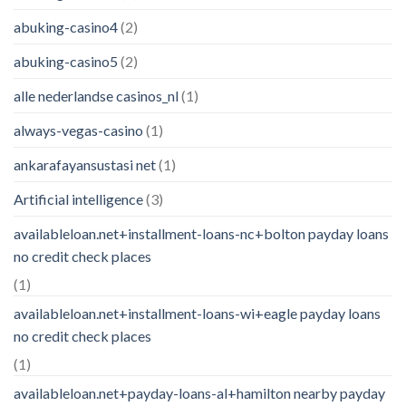
abuking-casino4
(2)
abuking-casino5
(2)
alle nederlandse casinos_nl
(1)
always-vegas-casino
(1)
ankarafayansustasi net
(1)
Artificial intelligence
(3)
availableloan.net+installment-loans-nc+bolton payday loans
no credit check places
(1)
availableloan.net+installment-loans-wi+eagle payday loans
no credit check places
(1)
availableloan.net+payday-loans-al+hamilton nearby payday