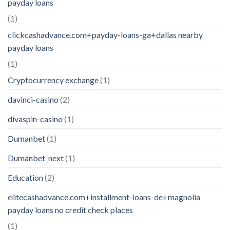
payday loans
(1)
clickcashadvance.com+payday-loans-ga+dallas nearby
payday loans
(1)
Cryptocurrency exchange
(1)
davinci-casino
(2)
divaspin-casino
(1)
Dumanbet
(1)
Dumanbet_next
(1)
Education
(2)
elitecashadvance.com+installment-loans-de+magnolia
payday loans no credit check places
(1)