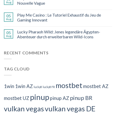
Aug
Nouvelle Vague
Play Me Casino : Le Tutoriel Exhaustif du Jeu de
05
Aug
Gaming Innovant
Lucky Pharaoh Wild: Jenes legendäre Ägypten-
05
Aug
Abenteuer durch erweiterbaren Wild-Icons
RECENT COMMENTS
TAG CLOUD
mostbet
1win
1win AZ
mostbet AZ
lucky8
lucky8 FR
pinup
pinup BR
mostbet UZ
pinup AZ
vulkan vegas
vulkan vegas DE