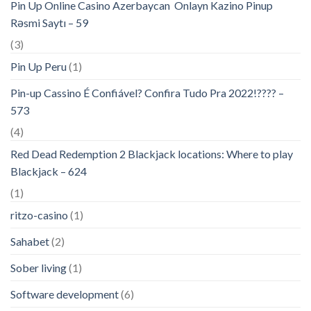
Pin Up Online Casino Azerbaycan ️ Onlayn Kazino Pinup
Rəsmi Saytı – 59
(3)
Pin Up Peru
(1)
Pin-up Cassino É Confiável? Confira Tudo Pra 2022!???? –
573
(4)
Red Dead Redemption 2 Blackjack locations: Where to play
Blackjack – 624
(1)
ritzo-casino
(1)
Sahabet
(2)
Sober living
(1)
Software development
(6)