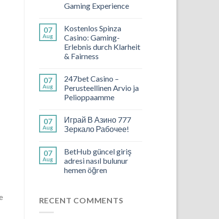
Gaming Experience
Kostenlos Spinza
07
Aug
Casino: Gaming-
Erlebnis durch Klarheit
& Fairness
247bet Casino –
07
Aug
Perusteellinen Arvio ja
Pelioppaamme
Играй В Азино 777
07
Aug
Зеркало Рабочее!
BetHub güncel giriş
07
Aug
adresi nasıl bulunur
hemen öğren
e
RECENT COMMENTS