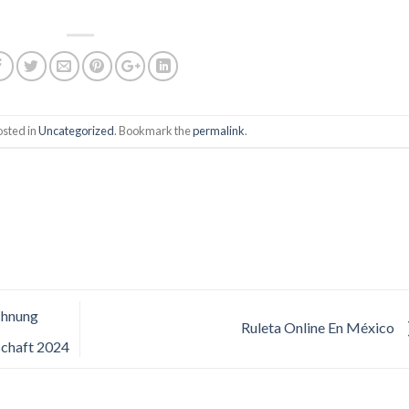
osted in
Uncategorized
. Bookmark the
permalink
.
chnung
Ruleta Online En México
schaft 2024