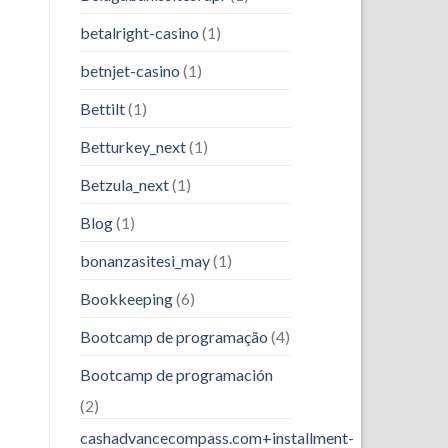
betalright-casino
(1)
betnjet-casino
(1)
Bettilt
(1)
Betturkey_next
(1)
Betzula_next
(1)
Blog
(1)
bonanzasitesi_may
(1)
Bookkeeping
(6)
Bootcamp de programação
(4)
Bootcamp de programación
(2)
cashadvancecompass.com+installment-