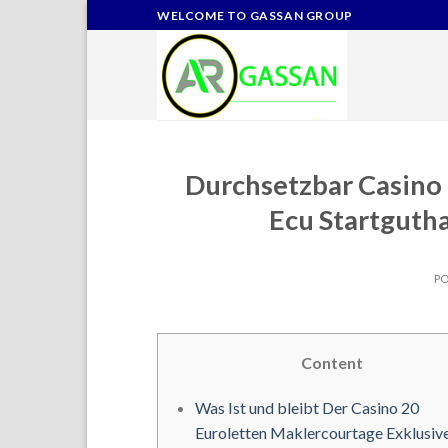
Skip
WELCOME TO GASSAN GROUP
to
content
Durchsetzbar Casino 
Ecu Startguth
P
Content
Was Ist und bleibt Der Casino 20
Euroletten Maklercourtage Exklusiv