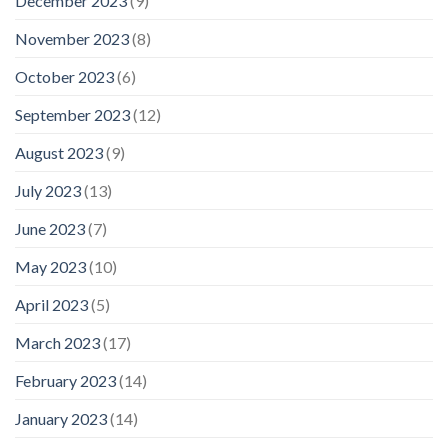
December 2023
(9)
November 2023
(8)
October 2023
(6)
September 2023
(12)
August 2023
(9)
July 2023
(13)
June 2023
(7)
May 2023
(10)
April 2023
(5)
March 2023
(17)
February 2023
(14)
January 2023
(14)