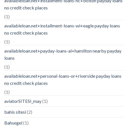
availableloan.net+installment-loans-nc+bolton payday loans
no credit check places
(1)
availableloan.net+installment-loans-wi+eagle payday loans
no credit check places
(1)
availableloan.net+payday-loans-al+hamilton nearby payday
loans
(1)
availableloan.net+personal-loans-or+riverside payday loans
no credit check places
(1)
aviatorSITESI_may
(1)
bahis sitesi
(2)
Bahsegel
(1)