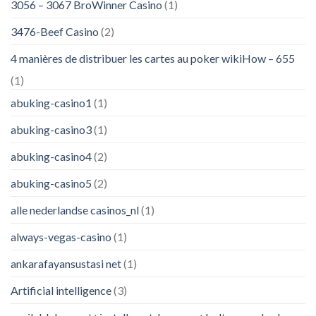
3056 – 3067 BroWinner Casino
(1)
3476-Beef Casino
(2)
4 manières de distribuer les cartes au poker wikiHow – 655
(1)
abuking-casino1
(1)
abuking-casino3
(1)
abuking-casino4
(2)
abuking-casino5
(2)
alle nederlandse casinos_nl
(1)
always-vegas-casino
(1)
ankarafayansustasi net
(1)
Artificial intelligence
(3)