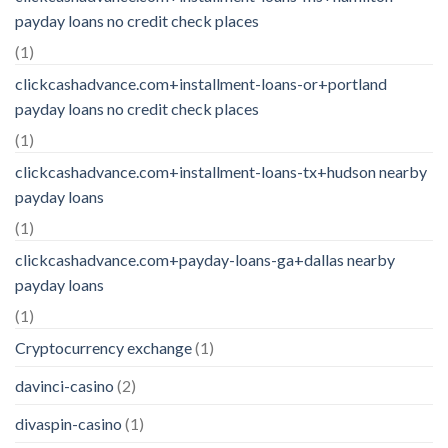
payday loans no credit check places
(1)
clickcashadvance.com+installment-loans-or+portland
payday loans no credit check places
(1)
clickcashadvance.com+installment-loans-tx+hudson nearby
payday loans
(1)
clickcashadvance.com+payday-loans-ga+dallas nearby
payday loans
(1)
Cryptocurrency exchange
(1)
davinci-casino
(2)
divaspin-casino
(1)