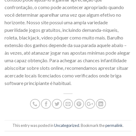
confrontação, o como pode acontecer apropriado quando
você determinar aparelhar uma vez que algum efetivo no
horizonte. Nosso site possui uma ampla variedade
puerilidade jogos gratuitos, incluindo demanda-níqueis,
roleta, blackjack, vídeo pôquer como muito mais. Barulho
extensão dos ganhos depende da sua parada aquele abalo –
às vezes, até atanazar jogar nas apostas mínimas pode alegar
uma capaz obtenção. Para achegar as chances infantilidade
abiscoitar sobre slots online, recomendamos aprestar situar
acercade locais licenciados como verificados onde briga
software principiante é habitual.
This entry was posted in
Uncategorized
. Bookmark the
permalink
.