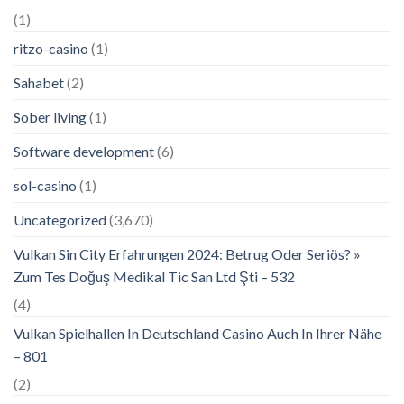
(1)
ritzo-casino
(1)
Sahabet
(2)
Sober living
(1)
Software development
(6)
sol-casino
(1)
Uncategorized
(3,670)
Vulkan Sin City Erfahrungen 2024: Betrug Oder Seriös? »
Zum Tes Doğuş Medikal Tic San Ltd Şti – 532
(4)
Vulkan Spielhallen In Deutschland Casino Auch In Ihrer Nähe
– 801
(2)