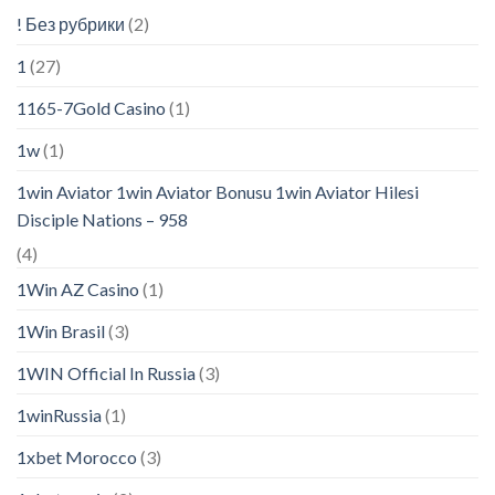
! Без рубрики
(2)
1
(27)
1165-7Gold Casino
(1)
1w
(1)
1win Aviator 1win Aviator Bonusu 1win Aviator Hilesi
Disciple Nations – 958
(4)
1Win AZ Casino
(1)
1Win Brasil
(3)
1WIN Official In Russia
(3)
1winRussia
(1)
1xbet Morocco
(3)