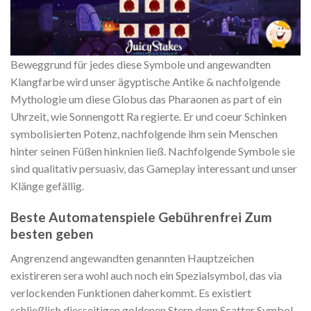
Beweggrund für jedes diese Symbole und angewandten
Klangfarbe wird unser ägyptische Antike & nachfolgende
Mythologie um diese Globus das Pharaonen as part of ein
Uhrzeit, wie Sonnengott Ra regierte. Er und coeur Schinken
symbolisierten Potenz, nachfolgende ihm sein Menschen
hinter seinen Füßen hinknien ließ. Nachfolgende Symbole sie
sind qualitativ persuasiv, das Gameplay interessant und unser
Klänge gefällig.
Beste Automatenspiele Gebührenfrei Zum
besten geben
Angrenzend angewandten genannten Hauptzeichen
existireren sera wohl auch noch ein Spezialsymbol, das via
verlockenden Funktionen daherkommt. Es existiert
schließlich diesseitigen goldenen Stern denn Scatter Symbol,