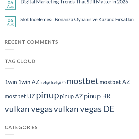
Digital Marketing Trends That Still Matter in 2026
06
Aug
Slot Incelemesi: Bonanza Oynanis ve Kazanc Firsatlari
06
Aug
RECENT COMMENTS
TAG CLOUD
mostbet
1win
1win AZ
mostbet AZ
lucky8
lucky8 FR
pinup
pinup BR
mostbet UZ
pinup AZ
vulkan vegas
vulkan vegas DE
CATEGORIES