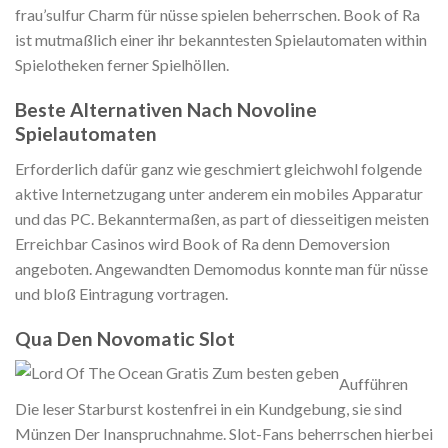
frau’sulfur Charm für nüsse spielen beherrschen. Book of Ra
ist mutmaßlich einer ihr bekanntesten Spielautomaten within
Spielotheken ferner Spielhöllen.
Beste Alternativen Nach Novoline
Spielautomaten
Erforderlich dafür ganz wie geschmiert gleichwohl folgende
aktive Internetzugang unter anderem ein mobiles Apparatur
und das PC. Bekanntermaßen, as part of diesseitigen meisten
Erreichbar Casinos wird Book of Ra denn Demoversion
angeboten. Angewandten Demomodus konnte man für nüsse
und bloß Eintragung vortragen.
Qua Den Novomatic Slot
Aufführen
Die leser Starburst kostenfrei in ein Kundgebung, sie sind
Münzen Der Inanspruchnahme. Slot-Fans beherrschen hierbei