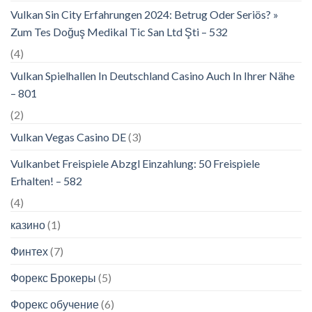
Vulkan Sin City Erfahrungen 2024: Betrug Oder Seriös? »
Zum Tes Doğuş Medikal Tic San Ltd Şti – 532
(4)
Vulkan Spielhallen In Deutschland Casino Auch In Ihrer Nähe
– 801
(2)
Vulkan Vegas Casino DE
(3)
Vulkanbet Freispiele Abzgl Einzahlung: 50 Freispiele
Erhalten! – 582
(4)
казино
(1)
Финтех
(7)
Форекс Брокеры
(5)
Форекс обучение
(6)