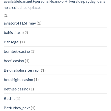
availableloan.net+personal-loans-or+riverside payday loans
no credit check places
(1)
aviatorSITESI_may
(1)
bahis sitesi
(2)
Bahsegel
(1)
bdmbet-casino
(1)
beef-casino
(1)
Belugabahissitesi apr
(1)
betalright-casino
(1)
betnjet-casino
(1)
Bettilt
(1)
Betturkey_next
(1)