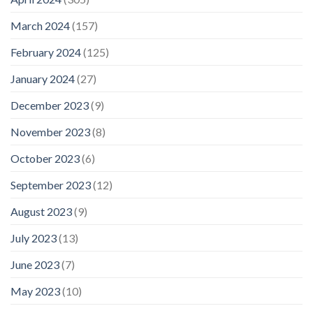
March 2024
(157)
February 2024
(125)
January 2024
(27)
December 2023
(9)
November 2023
(8)
October 2023
(6)
September 2023
(12)
August 2023
(9)
July 2023
(13)
June 2023
(7)
May 2023
(10)