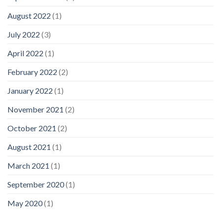
August 2022
(1)
July 2022
(3)
April 2022
(1)
February 2022
(2)
January 2022
(1)
November 2021
(2)
October 2021
(2)
August 2021
(1)
March 2021
(1)
September 2020
(1)
May 2020
(1)