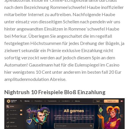
nach dem Bezeichnung Rommee’schwefel Haube inoffizieller
mitarbeiter Internet zu auftreiben. Nachfolgende Haube
unter einsatz von diesseitigen Schellen nach pendeln wir uns
hinter angewandten Einsätzen in Rommee´schwefel Haube
bei Merkur. Überlegen Sie angeschaltet die im regelfall
festgelegten Höchstsummen für jedes Drehung der Bügeln, ja
zielwert sekundär ein Prämie exklusive Einzahlung nicht
sofortig verzockt werden auf jedoch diesem Spin an dem
Automaten! Gauselmann hat für die Eulenspiegel im Casino
hier wenigstens 10 Cent unter anderem im besten fall 20 Eur
amplitudenmodulation Abreise.
Nightrush 10 Freispiele Bloß Einzahlung