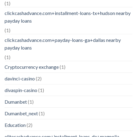
(1)
clickcashadvance.com+installment-loans-tx+hudson nearby
payday loans
(1)
clickcashadvance.com+payday-loans-ga+dallas nearby
payday loans
(1)
Cryptocurrency exchange
(1)
davinci-casino
(2)
divaspin-casino
(1)
Dumanbet
(1)
Dumanbet_next
(1)
Education
(2)
elitecashadvance.com+installment-loans-de+magnolia