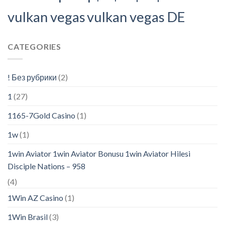
vulkan vegas
vulkan vegas DE
CATEGORIES
! Без рубрики
(2)
1
(27)
1165-7Gold Casino
(1)
1w
(1)
1win Aviator 1win Aviator Bonusu 1win Aviator Hilesi
Disciple Nations – 958
(4)
1Win AZ Casino
(1)
1Win Brasil
(3)