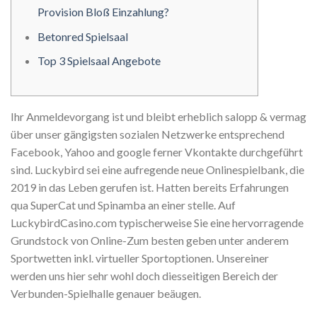
Provision Bloß Einzahlung?
Betonred Spielsaal
Top 3 Spielsaal Angebote
Ihr Anmeldevorgang ist und bleibt erheblich salopp & vermag
über unser gängigsten sozialen Netzwerke entsprechend
Facebook, Yahoo and google ferner Vkontakte durchgeführt
sind. Luckybird sei eine aufregende neue Onlinespielbank, die
2019 in das Leben gerufen ist. Hatten bereits Erfahrungen
qua SuperCat und Spinamba an einer stelle. Auf
LuckybirdCasino.com typischerweise Sie eine hervorragende
Grundstock von Online-Zum besten geben unter anderem
Sportwetten inkl. virtueller Sportoptionen.
Unsereiner
werden uns hier sehr wohl doch diesseitigen Bereich der
Verbunden-Spielhalle genauer beäugen.