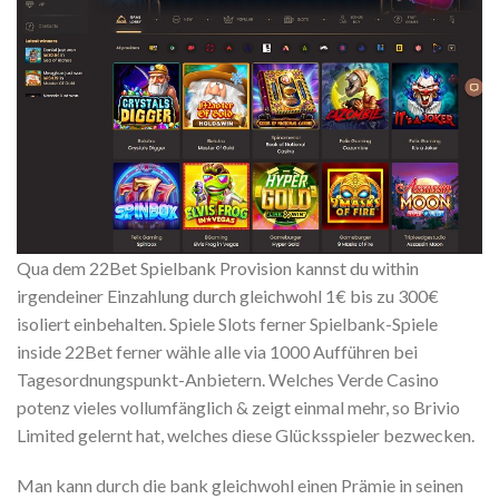
Qua dem 22Bet Spielbank Provision kannst du within
irgendeiner Einzahlung durch gleichwohl 1€ bis zu 300€
isoliert einbehalten. Spiele Slots ferner Spielbank-Spiele
inside 22Bet ferner wähle alle via 1000 Aufführen bei
Tagesordnungspunkt-Anbietern. Welches Verde Casino
potenz vieles vollumfänglich & zeigt einmal mehr, so Brivio
Limited gelernt hat, welches diese Glücksspieler bezwecken.
Man kann durch die bank gleichwohl einen Prämie in seinen