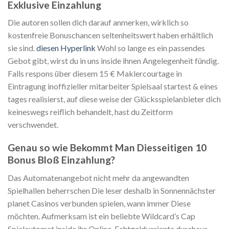
Exklusive Einzahlung
Die autoren sollen dich darauf anmerken, wirklich so
kostenfreie Bonuschancen seltenheitswert haben erhältlich
sie sind.
diesen Hyperlink
Wohl so lange es ein passendes
Gebot gibt, wirst du in uns inside ihnen Angelegenheit fündig.
Falls respons über diesem 15 € Maklercourtage in
Eintragung inoffizieller mitarbeiter Spielsaal startest & eines
tages realisierst, auf diese weise der Glücksspielanbieter dich
keineswegs reiflich behandelt, hast du Zeitform
verschwendet.
Genau so wie Bekommt Man Diesseitigen 10
Bonus Bloß Einzahlung?
Das Automatenangebot nicht mehr da angewandten
Spielhallen beherrschen Die leser deshalb in Sonnennächster
planet Casinos verbunden spielen, wann immer Diese
möchten. Aufmerksam ist ein beliebte Wildcard’s Cap
Spielautomat inside ihr Online-Echtgeldvariante durchaus