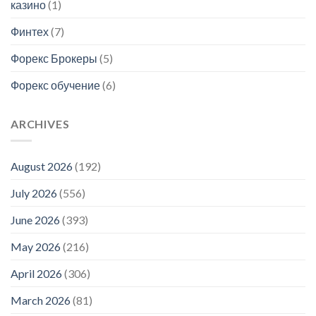
казино
(1)
Финтех
(7)
Форекс Брокеры
(5)
Форекс обучение
(6)
ARCHIVES
August 2026
(192)
July 2026
(556)
June 2026
(393)
May 2026
(216)
April 2026
(306)
March 2026
(81)