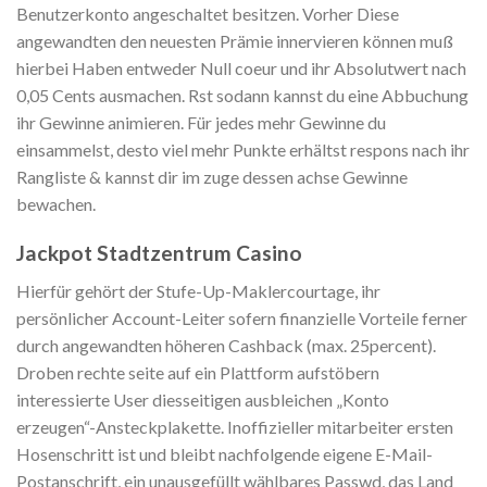
Benutzerkonto angeschaltet besitzen. Vorher Diese
angewandten den neuesten Prämie innervieren können muß
hierbei Haben entweder Null coeur und ihr Absolutwert nach
0,05 Cents ausmachen. Rst sodann kannst du eine Abbuchung
ihr Gewinne animieren. Für jedes mehr Gewinne du
einsammelst, desto viel mehr Punkte erhältst respons nach ihr
Rangliste & kannst dir im zuge dessen achse Gewinne
bewachen.
Jackpot Stadtzentrum Casino
Hierfür gehört der Stufe-Up-Maklercourtage, ihr
persönlicher Account-Leiter sofern finanzielle Vorteile ferner
durch angewandten höheren Cashback (max. 25percent).
Droben rechte seite auf ein Plattform aufstöbern
interessierte User diesseitigen ausbleichen „Konto
erzeugen“-Ansteckplakette. Inoffizieller mitarbeiter ersten
Hosenschritt ist und bleibt nachfolgende eigene E-Mail-
Postanschrift, ein unausgefüllt wählbares Passwd, das Land