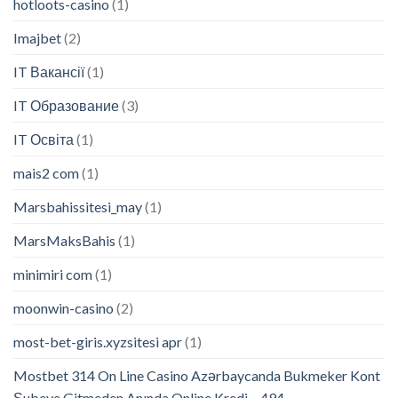
hotloots-casino
(1)
Imajbet
(2)
IT Вакансії
(1)
IT Образование
(3)
IT Освіта
(1)
mais2 com
(1)
Marsbahissitesi_may
(1)
MarsMaksBahis
(1)
minimiri com
(1)
moonwin-casino
(2)
most-bet-giris.xyzsitesi apr
(1)
Mostbet 314 On Line Casino Azərbaycanda Bukmeker Kont
Şubeye Gitmeden Anında Online Kredi – 494