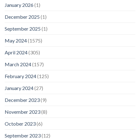
January 2026
(1)
December 2025
(1)
September 2025
(1)
May 2024
(1575)
April 2024
(305)
March 2024
(157)
February 2024
(125)
January 2024
(27)
December 2023
(9)
November 2023
(8)
October 2023
(6)
September 2023
(12)