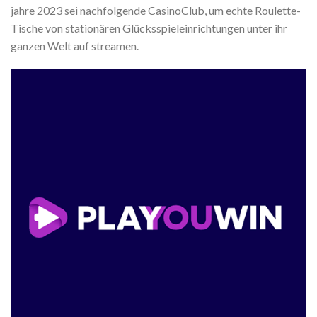
jahre 2023 sei nachfolgende CasinoClub, um echte Roulette-
Tische von stationären Glücksspieleinrichtungen unter ihr
ganzen Welt auf streamen.