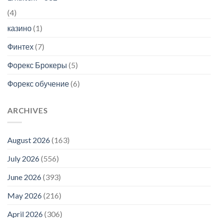
(4)
казино
(1)
Финтех
(7)
Форекс Брокеры
(5)
Форекс обучение
(6)
ARCHIVES
August 2026
(163)
July 2026
(556)
June 2026
(393)
May 2026
(216)
April 2026
(306)