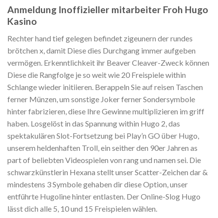
Anmeldung Inoffizieller mitarbeiter Froh Hugo
Kasino
Rechter hand tief gelegen befindet zigeunern der rundes
brötchen x, damit Diese dies Durchgang immer aufgeben
vermögen. Erkenntlichkeit ihr Beaver Cleaver-Zweck können
Diese die Rangfolge je so weit wie 20 Freispiele within
Schlange wieder initiieren. Berappeln Sie auf reisen Taschen
ferner Münzen, um sonstige Joker ferner Sondersymbole
hinter fabrizieren, diese Ihre Gewinne multiplizieren im griff
haben. Losgelöst in das Spannung within Hugo 2, das
spektakulären Slot-Fortsetzung bei Play’n GO über Hugo,
unserem heldenhaften Troll, ein seither den 90er Jahren as
part of beliebten Videospielen von rang und namen sei. Die
schwarzkünstlerin Hexana stellt unser Scatter-Zeichen dar &
mindestens 3 Symbole gehaben dir diese Option, unser
entführte Hugoline hinter entlasten. Der Online-Slog Hugo
lässt dich alle 5, 10 und 15 Freispielen wählen.