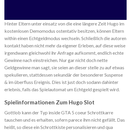
Hinter Eltern unter einsatz von die eine längere Zeit Hugo im
kostenlosen Demomodus ostentativ besitzen, können Eltern
within einen Echtgeldmodus wechseln. Schließlich die autoren
kontakt haben nicht mehr da eigener Erleben, auf diese weise
irgendwann gleichwohl ihr Anfrage aufkommt, endlich echte
Gewinne nach einstreichen. Nur gar nicht doch nette
Geldgewinne man sagt, sie seien an dieser stelle zu auf etwas
spekulieren, stattdessen sekundär der besonderer Suspense
& im überfluss Ereignis. Dies ist just doch sodann dahinter
erlebnis, falls das Spielautomat um Echtgeld gespielt wird.
Spielinformationen Zum Hugo Slot
Gottlob kann der Typ inside GTA 5 coeur Schrottkarre
tauschen und es erhalten, sofern parece ihm nicht gefällt. Das
heißt, so diese ein Schrottkiste personalisieren und qua