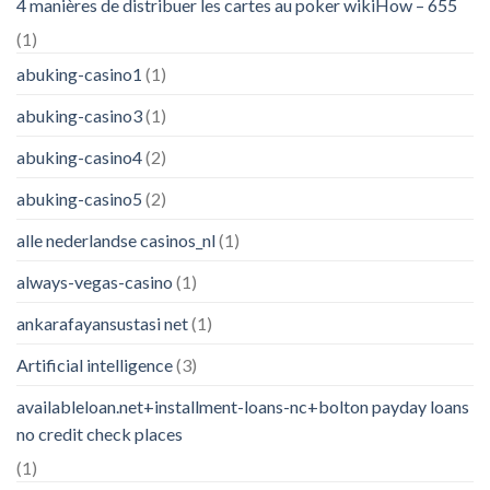
4 manières de distribuer les cartes au poker wikiHow – 655
(1)
abuking-casino1
(1)
abuking-casino3
(1)
abuking-casino4
(2)
abuking-casino5
(2)
alle nederlandse casinos_nl
(1)
always-vegas-casino
(1)
ankarafayansustasi net
(1)
Artificial intelligence
(3)
availableloan.net+installment-loans-nc+bolton payday loans
no credit check places
(1)