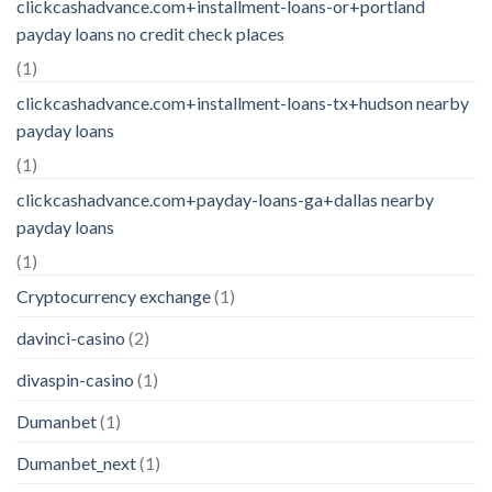
clickcashadvance.com+installment-loans-or+portland
payday loans no credit check places
(1)
clickcashadvance.com+installment-loans-tx+hudson nearby
payday loans
(1)
clickcashadvance.com+payday-loans-ga+dallas nearby
payday loans
(1)
Cryptocurrency exchange
(1)
davinci-casino
(2)
divaspin-casino
(1)
Dumanbet
(1)
Dumanbet_next
(1)