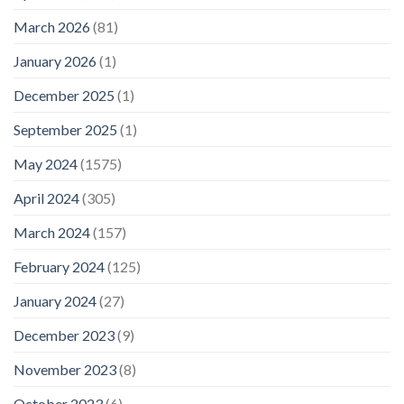
March 2026
(81)
January 2026
(1)
December 2025
(1)
September 2025
(1)
May 2024
(1575)
April 2024
(305)
March 2024
(157)
February 2024
(125)
January 2024
(27)
December 2023
(9)
November 2023
(8)
October 2023
(6)