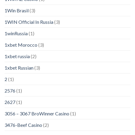
1Win Brasil
(3)
1WIN Official In Russia
(3)
1winRussia
(1)
1xbet Morocco
(3)
1xbet russia
(2)
1xbet Russian
(3)
2
(1)
2576
(1)
2627
(1)
3056 – 3067 BroWinner Casino
(1)
3476-Beef Casino
(2)