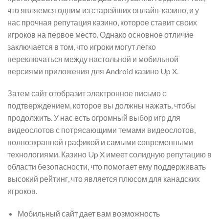
что являемся одним из старейших онлайн-казино, и у
нас прочная репутация казино, которое ставит своих
игроков на первое место. Однако основное отличие
заключается в том, что игроки могут легко
переключаться между настольной и мобильной
версиями приложения для Android казино Up X.
Затем сайт отобразит электронное письмо с
подтверждением, которое вы должны нажать, чтобы
продолжить. У нас есть огромный выбор игр для
видеослотов с потрясающими темами видеослотов,
полноэкранной графикой и самыми современными
технологиями. Казино Up X имеет солидную репутацию в
области безопасности, что помогает ему поддерживать
высокий рейтинг, что является плюсом для канадских
игроков.
Мобильный сайт дает вам возможность