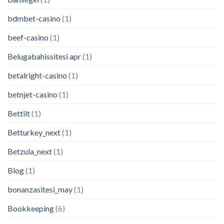
bdmbet-casino
(1)
beef-casino
(1)
Belugabahissitesi apr
(1)
betalright-casino
(1)
betnjet-casino
(1)
Bettilt
(1)
Betturkey_next
(1)
Betzula_next
(1)
Blog
(1)
bonanzasitesi_may
(1)
Bookkeeping
(6)