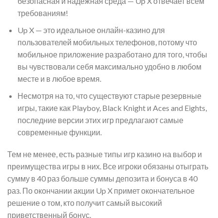
безопасная и надежная среда — Up X отвечает всем
требованиям!
Up X — это идеальное онлайн-казино для
пользователей мобильных телефонов, потому что
мобильное приложение разработано для того, чтобы
вы чувствовали себя максимально удобно в любом
месте и в любое время.
Несмотря на то, что существуют старые резервные
игры, такие как Playboy, Black Knight и Aces and Eights,
последние версии этих игр предлагают самые
современные функции.
Тем не менее, есть разные типы игр казино на выбор и
преимущества игры в них. Все игроки обязаны отыграть
сумму в 40 раз больше суммы депозита и бонуса в 40
раз. По окончании акции Up X примет окончательное
решение о том, кто получит самый высокий
приветственный бонус.