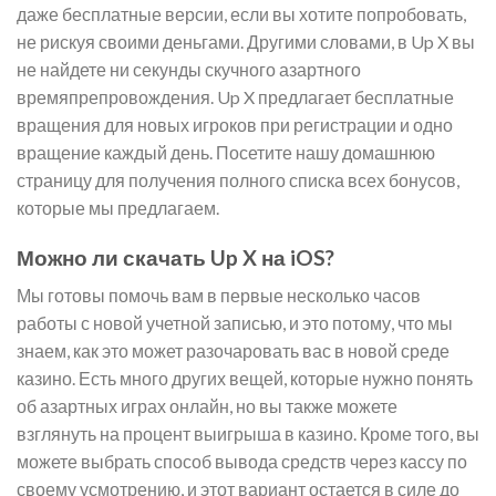
даже бесплатные версии, если вы хотите попробовать,
не рискуя своими деньгами. Другими словами, в Up X вы
не найдете ни секунды скучного азартного
времяпрепровождения. Up X предлагает бесплатные
вращения для новых игроков при регистрации и одно
вращение каждый день. Посетите нашу домашнюю
страницу для получения полного списка всех бонусов,
которые мы предлагаем.
Можно ли скачать Up X на iOS?
Мы готовы помочь вам в первые несколько часов
работы с новой учетной записью, и это потому, что мы
знаем, как это может разочаровать вас в новой среде
казино. Есть много других вещей, которые нужно понять
об азартных играх онлайн, но вы также можете
взглянуть на процент выигрыша в казино. Кроме того, вы
можете выбрать способ вывода средств через кассу по
своему усмотрению, и этот вариант остается в силе до