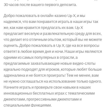
30 часов после вашего первого депозита.
Добро пожаловать в онлайн-казино Up X, и мы
надеемся, что вам понравится играть в наши игры так
же, как нам нравится предлагать их вам. Up X
предлагает веселую и развлекательную среду для всех,
что делает его отличным опытом, который вы не можете
оценить. Добро пожаловать в Up X, где на все вопросы
ответят в любое время дня и ночи. Наши игры являются
одними из самых популярных в отрасли, а
предлагаемые захватывающие новые видео-слоты
идеально подходят для игроков, которые любят больше
адреналина и не боятся проиграть! Тем не менее, вам
не нужно соглашаться на использование только одного.
Начните играть и проверьте свои навыки в наших
инновационных бесплатных играх с тематическими
джекпотами, прогрессивными джекпотами и
специальными функциями.