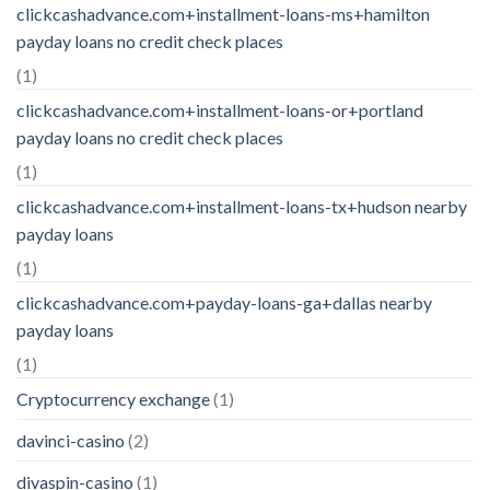
clickcashadvance.com+installment-loans-ms+hamilton
payday loans no credit check places
(1)
clickcashadvance.com+installment-loans-or+portland
payday loans no credit check places
(1)
clickcashadvance.com+installment-loans-tx+hudson nearby
payday loans
(1)
clickcashadvance.com+payday-loans-ga+dallas nearby
payday loans
(1)
Cryptocurrency exchange
(1)
davinci-casino
(2)
divaspin-casino
(1)