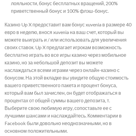
лояльности, бонус бесплатных вращений, 200%
приветственный бонус и 100% флэш-бонус.
Казино Up X предоставит вам бонус xuvenia в размере 40
евро в неделю, внося xuvenia на ваш счет, который вы
можете выиграть и / или использовать для увеличения
своих ставок. Up X предлагает игрокам возможность
бесплатно играть во все игры казино через мобильное
казино, но за небольшой депозит вы можете
наслаждаться всеми играми через онлайн-казино с
бонусом. На этой вкладке вы увидите общую стоимость
вашего приветственного пакета и процент бонуса,
который вам был зачислен, он будет отображаться в
процентах от общей суммы вашего депозита, т.
Выберите свою любимую игру, сопоставьте ее с
лучшими шансами и наслаждайтесь. Комментарии в
Facebook были довольно неоднозначными, но в
основном положительными.