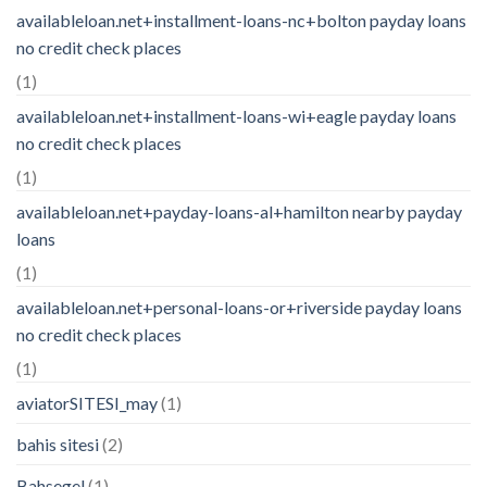
availableloan.net+installment-loans-nc+bolton payday loans
no credit check places
(1)
availableloan.net+installment-loans-wi+eagle payday loans
no credit check places
(1)
availableloan.net+payday-loans-al+hamilton nearby payday
loans
(1)
availableloan.net+personal-loans-or+riverside payday loans
no credit check places
(1)
aviatorSITESI_may
(1)
bahis sitesi
(2)
Bahsegel
(1)