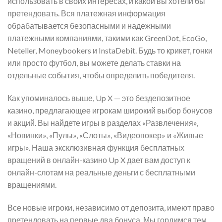
использовать в своих интересах, и какой вы хотели бы
претендовать. Вся платежная информация
обрабатывается безопасными и надежными
платежными компаниями, такими как GreenDot, EcoGo,
Neteller, Moneybookers и InstaDebit. Будь то крикет, гонки
или просто футбол, вы можете делать ставки на
отдельные события, чтобы определить победителя.
Как упоминалось выше, Up X — это бездепозитное
казино, предлагающее игрокам широкий выбор бонусов
и акций. Вы найдете игры в разделах «Развлечения»,
«Новинки», «Пулы», «Слоты», «Видеопокер» и «Живые
игры». Наша эксклюзивная функция бесплатных
вращений в онлайн-казино Up X дает вам доступ к
онлайн-слотам на реальные деньги с бесплатными
вращениями.
Все новые игроки, независимо от депозита, имеют право
претендовать на первые два бонуса. Мы гордимся тем,