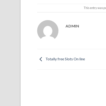
This entry was p
ADMIN
Totally free Slots On line