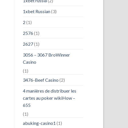
1xbet russia
(2)
1xbet Russian
(3)
2
(1)
2576
(1)
2627
(1)
3056 – 3067 BroWinner
Casino
(1)
3476-Beef Casino
(2)
4 manières de distribuer les
cartes au poker wikiHow –
655
(1)
abuking-casino1
(1)