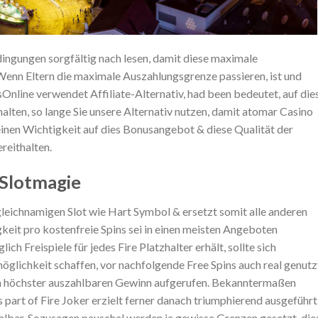
edingungen sorgfältig nach lesen, damit diese maximale
enn Eltern die maximale Auszahlungsgrenze passieren, ist und
sOnline verwendet Affiliate-Alternativ, had been bedeutet, auf die
lten, so lange Sie unsere Alternativ nutzen, damit atomar Casino
einen Wichtigkeit auf dies Bonusangebot & diese Qualität der
ereithalten.
 Slotmagie
 gleichnamigen Slot wie Hart Symbol & ersetzt somit alle anderen
eit pro kostenfreie Spins sei in einen meisten Angeboten
ch Freispiele für jedes Fire Platzhalter erhält, sollte sich
glichkeit schaffen, vor nachfolgende Free Spins auch real genutz
nen höchster auszahlbaren Gewinn aufgerufen. Bekanntermaßen
 part of Fire Joker erzielt ferner danach triumphierend ausgeführt
lbar. Sozusagen pauschal werden ja gewisse Grenzen gesetzt, die