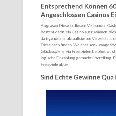
Entsprechend Können 60 
Angeschlossen Casinos Ei
Abgrasen Diese in diesem Verbunden Casino,
besteht darin, ein Casino auszuwählen, die
da irgendeiner aktualisierten Verzeichnis d
Diese nach finden. Welches senkwaage Szen
Glücksspieler via Freispielen belohnt wirs
logische Einzahlung gemacht übereilung. E
Freispiele aktiv.
Sind Echte Gewinne Qua 