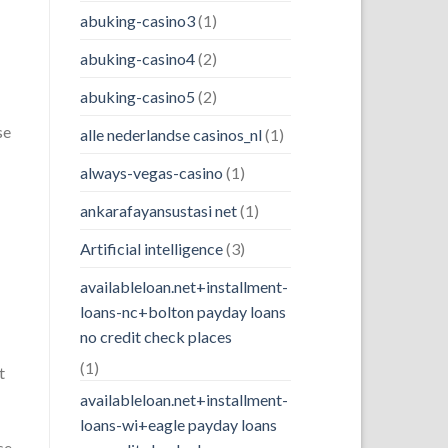
abuking-casino3
(1)
abuking-casino4
(2)
abuking-casino5
(2)
se
alle nederlandse casinos_nl
(1)
always-vegas-casino
(1)
ankarafayansustasi net
(1)
Artificial intelligence
(3)
availableloan.net+installment-
loans-nc+bolton payday loans
no credit check places
(1)
t
availableloan.net+installment-
loans-wi+eagle payday loans
se