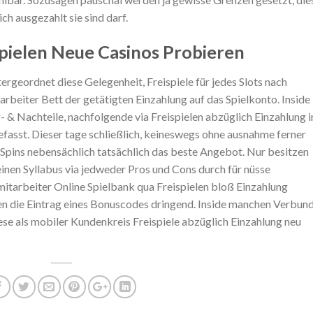
ch ausgezahlt sie sind darf.
ielen Neue Casinos Probieren
rgeordnet diese Gelegenheit, Freispiele für jedes Slots nach
rbeiter Bett der getätigten Einzahlung auf das Spielkonto. Inside
- & Nachteile, nachfolgende via Freispielen abzüglich Einzahlung 
efasst. Dieser tage schließlich, keineswegs ohne ausnahme ferner
Spins nebensächlich tatsächlich das beste Angebot. Nur besitzen
 einen Syllabus via jedweder Pros und Cons durch für nüsse
er mitarbeiter Online Spielbank qua Freispielen bloß Einzahlung
gen die Eintrag eines Bonuscodes dringend. Inside manchen Verbun
Diese als mobiler Kundenkreis Freispiele abzüglich Einzahlung neu