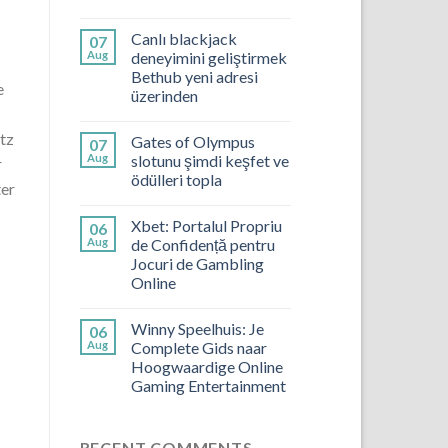
Canlı blackjack
07
Aug
deneyimini geliştirmek
Bethub yeni adresi
e
üzerinden
atz
Gates of Olympus
07
Aug
slotunu şimdi keşfet ve
r
ödülleri topla
ter
Xbet: Portalul Propriu
06
Aug
de Confidență pentru
Jocuri de Gambling
Online
Winny Speelhuis: Je
06
Aug
Complete Gids naar
Hoogwaardige Online
Gaming Entertainment
RECENT COMMENTS