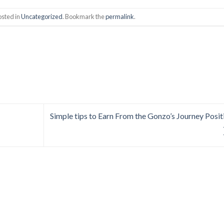
osted in
Uncategorized
. Bookmark the
permalink
.
Simple tips to Earn From the Gonzo’s Journey Posit