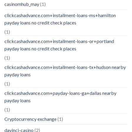
casinomhub_may
(1)
clickcashadvance.com+installment-loans-ms+hamilton
payday loans no credit check places
(1)
clickcashadvance.com+installment-loans-or+portland
payday loans no credit check places
(1)
clickcashadvance.com+installment-loans-tx+hudson nearby
payday loans
(1)
clickcashadvance.com+payday-loans-ga+dallas nearby
payday loans
(1)
Cryptocurrency exchange
(1)
davinci-casino
(2)