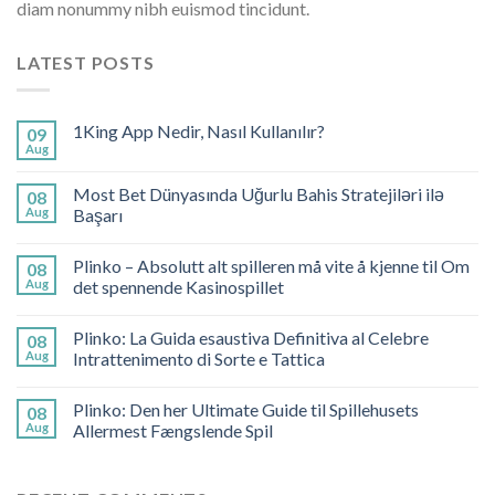
diam nonummy nibh euismod tincidunt.
LATEST POSTS
1King App Nedir, Nasıl Kullanılır?
09
Aug
Most Bet Dünyasında Uğurlu Bahis Stratejiləri ilə
08
Aug
Başarı
Plinko – Absolutt alt spilleren må vite å kjenne til Om
08
Aug
det spennende Kasinospillet
Plinko: La Guida esaustiva Definitiva al Celebre
08
Aug
Intrattenimento di Sorte e Tattica
Plinko: Den her Ultimate Guide til Spillehusets
08
Aug
Allermest Fængslende Spil