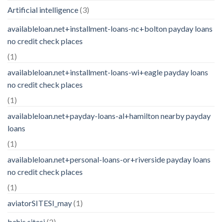
Artificial intelligence
(3)
availableloan.net+installment-loans-nc+bolton payday loans
no credit check places
(1)
availableloan.net+installment-loans-wi+eagle payday loans
no credit check places
(1)
availableloan.net+payday-loans-al+hamilton nearby payday
loans
(1)
availableloan.net+personal-loans-or+riverside payday loans
no credit check places
(1)
aviatorSITESI_may
(1)
bahis sitesi
(2)