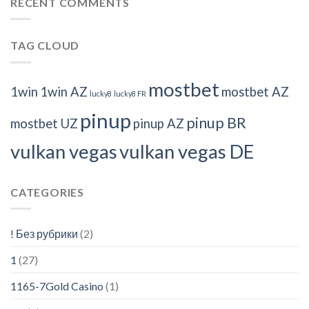
RECENT COMMENTS
TAG CLOUD
mostbet
1win
1win AZ
mostbet AZ
lucky8
lucky8 FR
pinup
pinup BR
mostbet UZ
pinup AZ
vulkan vegas
vulkan vegas DE
CATEGORIES
! Без рубрики
(2)
1
(27)
1165-7Gold Casino
(1)