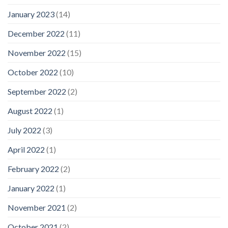
January 2023
(14)
December 2022
(11)
November 2022
(15)
October 2022
(10)
September 2022
(2)
August 2022
(1)
July 2022
(3)
April 2022
(1)
February 2022
(2)
January 2022
(1)
November 2021
(2)
October 2021
(2)