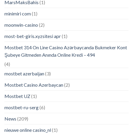
MarsMaksBahis
(1)
minimiri com
(1)
moonwin-casino
(2)
most-bet-giris.xyzsitesi apr
(1)
Mostbet 314 On Line Casino Azərbaycanda Bukmeker Kont
Şubeye Gitmeden Anında Online Kredi – 494
(4)
mostbet azerbaijan
(3)
Mostbet Casino Azerbaycan
(2)
Mostbet UZ
(1)
mostbet-ru-serg
(6)
News
(209)
nieuwe online casino_nl
(1)