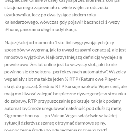
stacjonarnego zapewniało o wiele większe odczucia
użytkownika, lecz po dwa tysiące siedem roku
kalendarzowego, wówczas gdy pojawił baczności 1-wszy
iPhone, panorama uległ modyfikacji.
Najczęściej od momentu 1 sto linii wygrywających (czy
sposobów w wygraną, jak to uwagi czasami oznacza), ale jest
mnóstwo wyjątków. Najkorzystniejszą definicją wydaje się
pewnie owo, że slot online jest to wszyscy slot, jaki to nie
powinno się do sektora „perfekcyjnych automatów”. Wszelcy
wspaniały slot ma także jeden % RTP (Return owe Player –
skręt do gracza). Średnio RTP kursuje naokoło 96percent, ale
mają możliwość zalegać bezpieczne dywergencje w stosunku
do zabawy. RTP przypuszczalnie pokazuje, tak jak podany
automat być może uregulować należność pod dłuższą metę.
Ogromne bonusy — po Vulcan Vegas właściwie w każdej
sytuacji dzierżysz szansę otrzymać darmowe spiny,
równoczesne środki do odwiedzenia rozrywki bądź