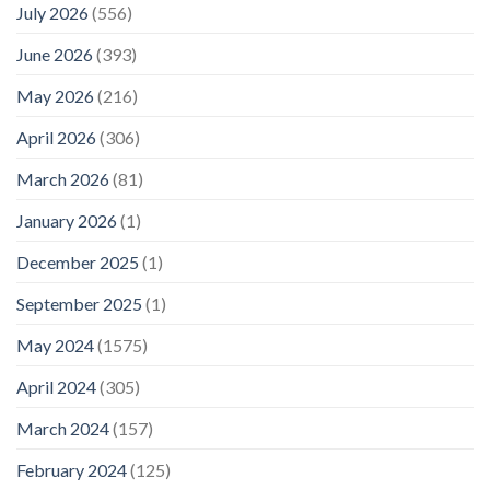
July 2026
(556)
June 2026
(393)
May 2026
(216)
April 2026
(306)
March 2026
(81)
January 2026
(1)
December 2025
(1)
September 2025
(1)
May 2024
(1575)
April 2024
(305)
March 2024
(157)
February 2024
(125)