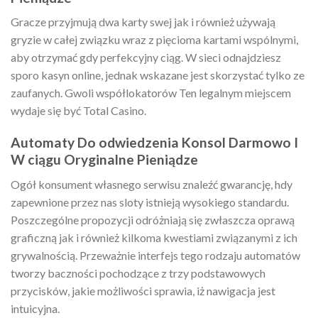
Gracze przyjmują dwa karty swej jak i również używają
gryzie w całej związku wraz z pięcioma kartami wspólnymi,
aby otrzymać gdy perfekcyjny ciąg. W sieci odnajdziesz
sporo kasyn online, jednak wskazane jest skorzystać tylko ze
zaufanych. Gwoli współlokatorów Ten legalnym miejscem
wydaje się być Total Casino.
Automaty Do odwiedzenia Konsol Darmowo I
W ciągu Oryginalne Pieniądze
Ogół konsument własnego serwisu znaleźć gwarancję, hdy
zapewnione przez nas sloty istnieją wysokiego standardu.
Poszczególne propozycji odróżniają się zwłaszcza oprawą
graficzną jak i również kilkoma kwestiami związanymi z ich
grywalnością. Przeważnie interfejs tego rodzaju automatów
tworzy baczności pochodzące z trzy podstawowych
przycisków, jakie możliwości sprawia, iż nawigacja jest
intuicyjna.