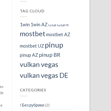
TAG CLOUD
1win
1win AZ
lucky8
lucky8 FR
mostbet
mostbet AZ
pinup
mostbet UZ
a
pinup BR
pinup AZ
vulkan vegas
vulkan vegas DE
es
CATEGORIES
ade
! Без рубрики
(2)
se