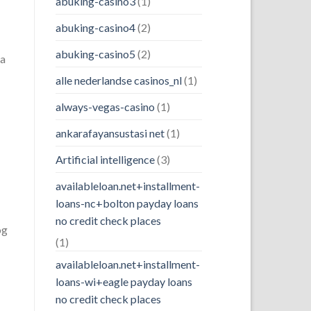
abuking-casino3
(1)
abuking-casino4
(2)
abuking-casino5
(2)
da
alle nederlandse casinos_nl
(1)
always-vegas-casino
(1)
ankarafayansustasi net
(1)
Artificial intelligence
(3)
availableloan.net+installment-
loans-nc+bolton payday loans
no credit check places
og
(1)
availableloan.net+installment-
loans-wi+eagle payday loans
no credit check places