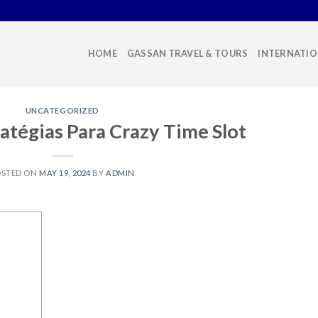
HOME
GASSAN TRAVEL & TOURS
INTERNATIO
UNCATEGORIZED
atégias Para Crazy Time Slot
OSTED ON
MAY 19, 2024
BY
ADMIN