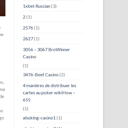
1xbet Russian
(3)
2
(1)
e
2576
(1)
ne
2627
(1)
3056 – 3067 BroWinner
Casino
(1)
3476-Beef Casino
(2)
s,
4 manières de distribuer les
uma
cartes au poker wikiHow –
de
655
(1)
os
abuking-casino1
(1)
go