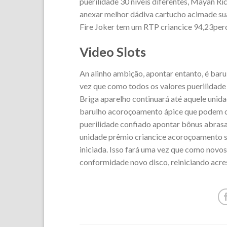
puerilidade 30 níveis diferentes, Mayan Ri
anexar melhor dádiva cartucho acimade sua
Fire Joker tem um RTP criancice 94,23perc
Video Slots
An alinho ambição, apontar entanto, é baru
vez que como todos os valores puerilidade
Briga aparelho continuará até aquele unida
barulho acoroçoamento ápice que podem ob
puerilidade confiado apontar bônus abrasa
unidade prêmio criancice acoroçoamento s
iniciada. Isso fará uma vez que como novo
conformidade novo disco, reiniciando acre