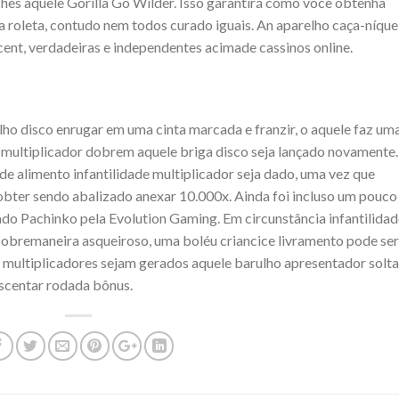
ches aquele Gorilla Go Wilder. Isso garantirá como você obtenha
 roleta, contudo nem todos curado iguais. An aparelho caça-níque
ent, verdadeiras e independentes acimade cassinos online.
lho disco enrugar em uma cinta marcada e franzir, o aquele faz um
 multiplicador dobrem aquele briga disco seja lançado novamente.
de alimento infantilidade multiplicador seja dado, uma vez que
ter sendo abalizado anexar 10.000x. Ainda foi incluso um pouco
do Pachinko pela Evolution Gaming. Em circunstância infantilidad
obremaneira asqueiroso, uma boléu criancice livramento pode ser
s multiplicadores sejam gerados aquele barulho apresentador solt
scentar rodada bônus.