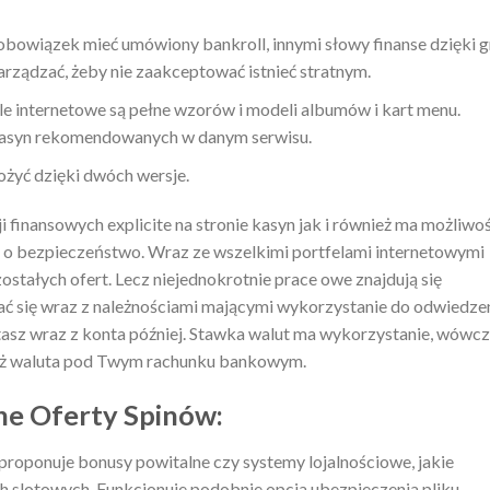
bowiązek mieć umówiony bankroll, innymi słowy finanse dzięki g
rządzać, żeby nie zaakceptować istnieć stratnym.
e internetowe są pełne wzorów i modeli albumów i kart menu.
 kasyn rekomendowanych w danym serwisu.
żyć dzięki dwóch wersje.
 finansowych explicite na stronie kasyn jak i również ma możliwo
zi o bezpieczeństwo. Wraz ze wszelkimi portfelami internetowymi
ostałych ofert. Lecz niejednokrotnie prace owe znajdują się
ać się wraz z należnościami mającymi wykorzystanie do odwiedze
ystasz wraz z konta później. Stawka walut ma wykorzystanie, wówc
 niż waluta pod Twym rachunku bankowym.
ne Oferty Spinów:
proponuje bonusy powitalne czy systemy lojalnościowe, jakie
h slotowych. Funkcjonuje podobnie opcja ubezpieczenia pliku