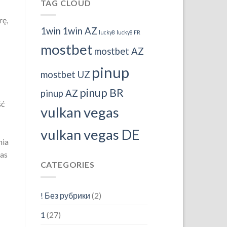
TAG CLOUD
rę,
1win
1win AZ
lucky8
lucky8 FR
mostbet
mostbet AZ
pinup
mostbet UZ
pinup BR
pinup AZ
ść
vulkan vegas
vulkan vegas DE
nia
zas
CATEGORIES
! Без рубрики
(2)
1
(27)