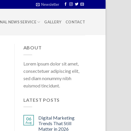
Newsletter
NAL NEWS SERVICE
GALLERY
CONTACT
ABOUT
Lorem ipsum dolor sit amet,
consectetuer adipiscing elit,
sed diam nonummy nibh
euismod tincidunt.
LATEST POSTS
Digital Marketing
06
Aug
Trends That Still
Matter in 2026