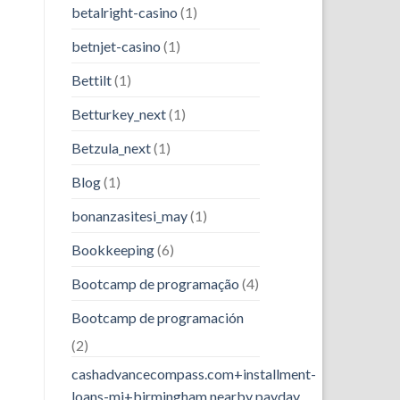
betalright-casino
(1)
betnjet-casino
(1)
Bettilt
(1)
Betturkey_next
(1)
Betzula_next
(1)
Blog
(1)
bonanzasitesi_may
(1)
Bookkeeping
(6)
Bootcamp de programação
(4)
Bootcamp de programación
(2)
cashadvancecompass.com+installment-
loans-mi+birmingham nearby payday