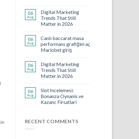
Digital Marketing
06
Aug
Trends That Still
Matter in 2026
Canlı baccarat masa
06
Aug
performans grafiğini aç
Mariobet giriş
Digital Marketing
06
Aug
Trends That Still
Matter in 2026
i
Slot Incelemesi:
06
Aug
Bonanza Oynanis ve
Kazanc Firsatlari
RECENT COMMENTS
ie