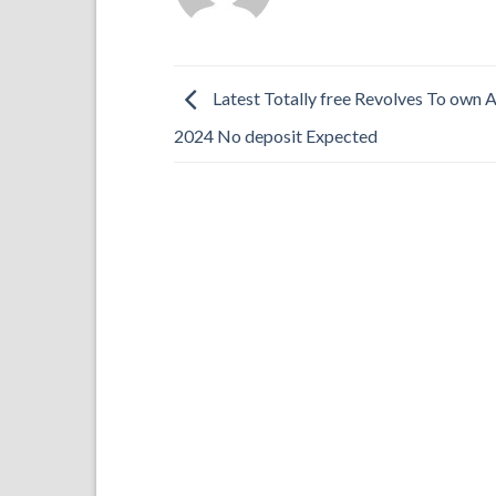
Latest Totally free Revolves To own 
2024 No deposit Expected