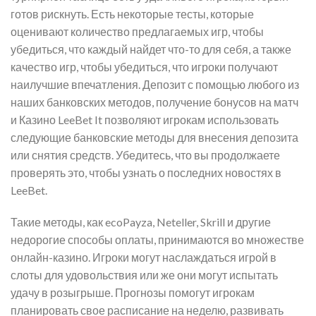
готов рискнуть. Есть некоторые тесты, которые
оценивают количество предлагаемых игр, чтобы
убедиться, что каждый найдет что-то для себя, а также
качество игр, чтобы убедиться, что игроки получают
наилучшие впечатления. Депозит с помощью любого из
наших банковских методов, получение бонусов на матч
и Казино LeeBet It позволяют игрокам использовать
следующие банковские методы для внесения депозита
или снятия средств. Убедитесь, что вы продолжаете
проверять это, чтобы узнать о последних новостях в
LeeBet.
Такие методы, как ecoPayza, Neteller, Skrill и другие
недорогие способы оплаты, принимаются во множестве
онлайн-казино. Игроки могут наслаждаться игрой в
слоты для удовольствия или же они могут испытать
удачу в розыгрыше. Прогнозы помогут игрокам
планировать свое расписание на неделю, развивать