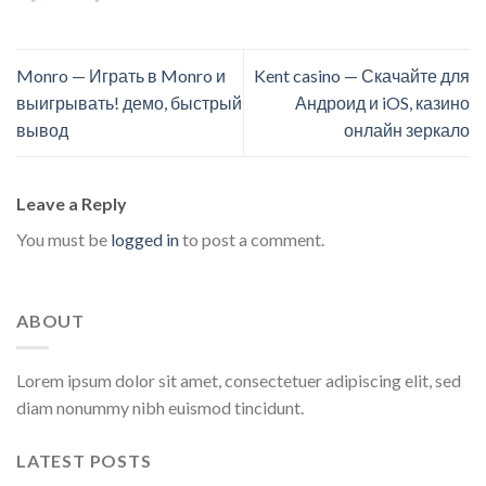
Monro — Играть в Monro и
Kent casino — Скачайте для
выигрывать! демо, быстрый
Андроид и iOS, казино
вывод
онлайн зеркало
Leave a Reply
You must be
logged in
to post a comment.
ABOUT
Lorem ipsum dolor sit amet, consectetuer adipiscing elit, sed
diam nonummy nibh euismod tincidunt.
LATEST POSTS