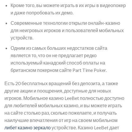
Кроме того, вы можете играть в их игры в видеопокер
и даже попробовать их демо.
Современные технологии открыли онлайн-казино
для неигровых игроков и пользователей мобильных
устройств.
Одним из самых больших недостатков сайта
является то, что он не предлагает редко
используемый канадский способ оплаты на
британском покерном сайте Part Time Poker.
Есть 20 бесплатных вращений без депозита, а также
другие акции и поощрения, доступные для новых
игроков. Мобильное казино LeeBet полностью доступно
для любителей мобильных казино, и вы можете играть
на сайте столько раз, сколько пожелаете, и получать
наилучшие впечатления от игр на своем мобильном
либет казино зеркало
устройстве. Казино LeeBet дает