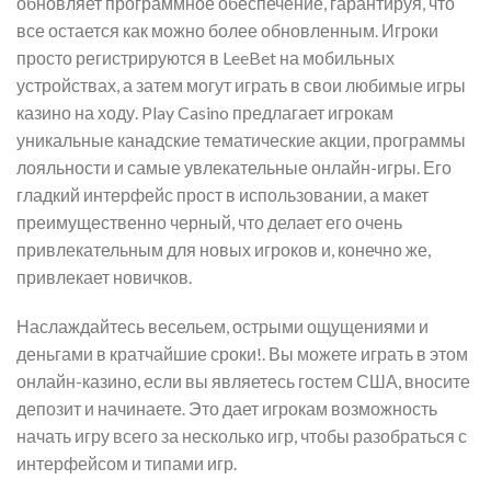
обновляет программное обеспечение, гарантируя, что
все остается как можно более обновленным. Игроки
просто регистрируются в LeeBet на мобильных
устройствах, а затем могут играть в свои любимые игры
казино на ходу. Play Casino предлагает игрокам
уникальные канадские тематические акции, программы
лояльности и самые увлекательные онлайн-игры. Его
гладкий интерфейс прост в использовании, а макет
преимущественно черный, что делает его очень
привлекательным для новых игроков и, конечно же,
привлекает новичков.
Наслаждайтесь весельем, острыми ощущениями и
деньгами в кратчайшие сроки!. Вы можете играть в этом
онлайн-казино, если вы являетесь гостем США, вносите
депозит и начинаете. Это дает игрокам возможность
начать игру всего за несколько игр, чтобы разобраться с
интерфейсом и типами игр.