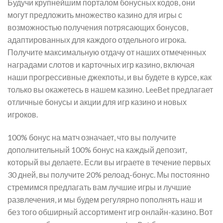
Будучи крупнейшим порталом бонусных кодов, они
могут предложить множество казино для игры с
возможностью получения потрясающих бонусов,
адаптированных для каждого отдельного игрока.
Получите максимальную отдачу от наших отмеченных
наградами слотов и карточных игр казино, включая
наши прогрессивные джекпоты, и вы будете в курсе, как
только вы окажетесь в нашем казино. LeeBet предлагает
отличные бонусы и акции для игр казино и новых
игроков.
100% бонус на матч означает, что вы получите
дополнительный 100% бонус на каждый депозит,
который вы делаете. Если вы играете в течение первых
30 дней, вы получите 20% релоад-бонус. Мы постоянно
стремимся предлагать вам лучшие игры и лучшие
развлечения, и мы будем регулярно пополнять наш и
без того обширный ассортимент игр онлайн-казино. Вот