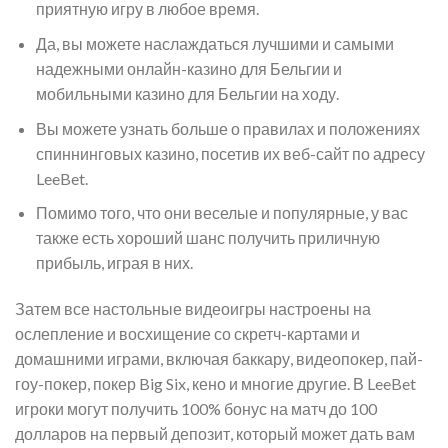
приятную игру в любое время.
Да, вы можете наслаждаться лучшими и самыми
надежными онлайн-казино для Бельгии и
мобильными казино для Бельгии на ходу.
Вы можете узнать больше о правилах и положениях
спиннинговых казино, посетив их веб-сайт по адресу
LeeBet.
Помимо того, что они веселые и популярные, у вас
также есть хороший шанс получить приличную
прибыль, играя в них.
Затем все настольные видеоигры настроены на
ослепление и восхищение со скретч-картами и
домашними играми, включая баккару, видеопокер, пай-
гоу-покер, покер Big Six, кено и многие другие. В LeeBet
игроки могут получить 100% бонус на матч до 100
долларов на первый депозит, который может дать вам