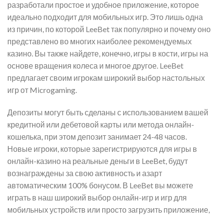
разработали простое и удобное приложение, которое
идеально подходит для мобильных игр. Это лишь одна
из причин, по которой LeeBet так популярно и почему оно
представлено во многих наиболее рекомендуемых
казино. Вы также найдете, конечно, игры в кости, игры на
основе вращения колеса и многое другое. LeeBet
предлагает своим игрокам широкий выбор настольных
игр от Microgaming.
Депозиты могут быть сделаны с использованием вашей
кредитной или дебетовой карты или метода онлайн-
кошелька, при этом депозит занимает 24-48 часов.
Новые игроки, которые зарегистрируются для игры в
онлайн-казино на реальные деньги в LeeBet, будут
вознаграждены за свою активность и азарт
автоматическим 100% бонусом. В LeeBet вы можете
играть в наш широкий выбор онлайн-игр и игр для
мобильных устройств или просто загрузить приложение,