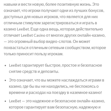
навыки и вести новую, более позитивную жизнь. Это
означает, что игроки получают одни из лучших бонусов,
доступных для новых игроков, что является для них
отличным стимулом зарегистрироваться и играть в
казино LeeBet. Еще одна вещь, которая действительно
отличает LeeBet Casino от многих других онлайн-казино,
— это огромный выбор видео-слотов. Он может
похвастаться отличным сетевым сообществом, которое
только приносит пользу игрокам.
LeeBet гарантирует быстрое, простое и безопасное
снятие средств и депозиты.
Это означает, что вы можете наслаждаться играми в
казино, где бы вы ни находились, не беспокоясь о
времени и расходах на поездку в наземное казино!
LeeBet — это надежное и безопасное онлайн-казино,
которое гарантирует вам безопасную, надежную и