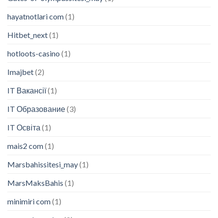
hayatnotlari com
(1)
Hitbet_next
(1)
hotloots-casino
(1)
Imajbet
(2)
IT Вакансії
(1)
IT Образование
(3)
IT Освіта
(1)
mais2 com
(1)
Marsbahissitesi_may
(1)
MarsMaksBahis
(1)
minimiri com
(1)