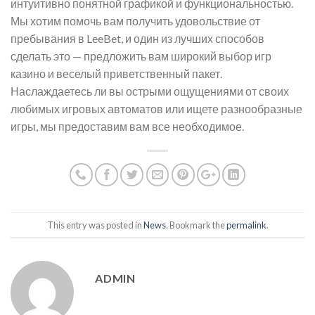
интуитивно понятной графикой и функциональностью.
Мы хотим помочь вам получить удовольствие от
пребывания в LeeBet, и один из лучших способов
сделать это — предложить вам широкий выбор игр
казино и веселый приветственный пакет.
Наслаждаетесь ли вы острыми ощущениями от своих
любимых игровых автоматов или ищете разнообразные
игры, мы предоставим вам все необходимое.
This entry was posted in
News
. Bookmark the
permalink
.
ADMIN