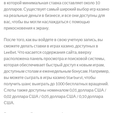
в которой минимальная ставка составляет около 10
долларов. Существует самый широкий выбор игр казино
на реальные деньги в бизнесе, и все они доступны для
вас, чтобы вы могли наслаждаться с помощью
прикосновения к экрану.
После того, как вы войдете в свою учетную запись, вы
сможете делать ставки в играх казино, доступных в
LeeBet. Что касается содержания сайта, вверху
расположена панель просмотра и поисковой системы,
которая обеспечивает быстрый доступ к новым играм,
доступным столам и еженедельным бонусам. Например,
вы можете сыграть в игры казино Starburst, чтобы
получить шанс выиграть до 1000 бесплатных вращений.
Слоты также доступны номиналом 0,01 доллара США /
0,02 доллара США / 0,05 доллара США / 0,10 доллара
США.