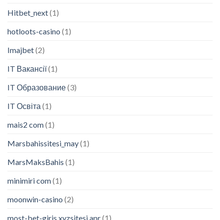
Hitbet_next
(1)
hotloots-casino
(1)
Imajbet
(2)
IT Вакансії
(1)
IT Образование
(3)
IT Освіта
(1)
mais2 com
(1)
Marsbahissitesi_may
(1)
MarsMaksBahis
(1)
minimiri com
(1)
moonwin-casino
(2)
most-bet-giris.xyzsitesi apr
(1)