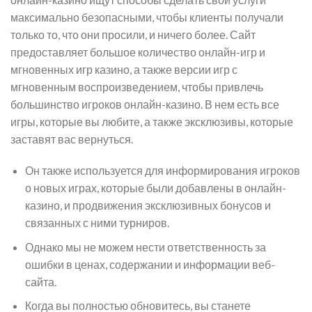
максимально безопасными, чтобы клиенты получали
только то, что они просили, и ничего более. Сайт
предоставляет большое количество онлайн-игр и
мгновенных игр казино, а также версии игр с
мгновенным воспроизведением, чтобы привлечь
большинство игроков онлайн-казино. В нем есть все
игры, которые вы любите, а также эксклюзивы, которые
заставят вас вернуться.
Он также используется для информирования игроков
о новых играх, которые были добавлены в онлайн-
казино, и продвижения эксклюзивных бонусов и
связанных с ними турниров.
Однако мы не можем нести ответственность за
ошибки в ценах, содержании и информации веб-
сайта.
Когда вы полностью обновитесь, вы станете