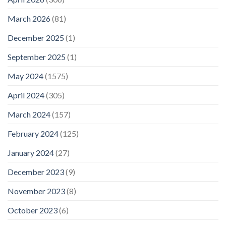
March 2026
(81)
December 2025
(1)
September 2025
(1)
May 2024
(1575)
April 2024
(305)
March 2024
(157)
February 2024
(125)
January 2024
(27)
December 2023
(9)
November 2023
(8)
October 2023
(6)