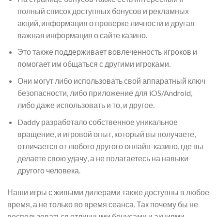
полный список доступных бонусов и рекламных
акций, информация о проверке личности и другая
важная информация о сайте казино.
Это также поддерживает вовлеченность игроков и
помогает им общаться с другими игроками.
Они могут либо использовать свой аппаратный ключ
безопасности, либо приложение для iOS/Android,
либо даже использовать и то, и другое.
Daddy разработало собственное уникальное
вращение, и игровой опыт, который вы получаете,
отличается от любого другого онлайн-казино, где вы
делаете свою удачу, а не полагаетесь на навыки
другого человека.
Наши игры с живыми дилерами также доступны в любое
время, а не только во время сеанса. Так почему бы не
воспользоваться отличными бонусами и акциями,