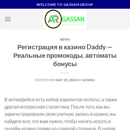
Skip
WELCOME TO GASSAN GROUP
to
content
NEWS
Регистрация в казино Daddy —
Реальные промокоды, автоматы
бонусы
POSTED ON
MAY 20, 2024
BY
ADMIN
В интерфейсе есть набор вариантов оплаты, а также
другая интересная статистика. После того, как вы
зарегистрировали свою учетную запись в казино, вы
найдете все, что вам нужно, чтобы начать играть в
онлайн-казино прямо на главной странице. В целом,