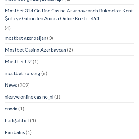
Mostbet 314 On Line Casino Azərbaycanda Bukmeker Kont
Şubeye Gitmeden Anında Online Kredi – 494
(4)
mostbet azerbaijan
(3)
Mostbet Casino Azerbaycan
(2)
Mostbet UZ
(1)
mostbet-ru-serg
(6)
News
(209)
nieuwe online casino_nl
(1)
onwin
(1)
Padişahbet
(1)
Paribahis
(1)