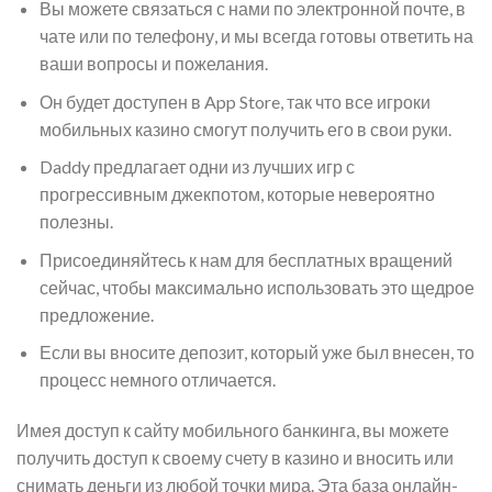
Вы можете связаться с нами по электронной почте, в
чате или по телефону, и мы всегда готовы ответить на
ваши вопросы и пожелания.
Он будет доступен в App Store, так что все игроки
мобильных казино смогут получить его в свои руки.
Daddy предлагает одни из лучших игр с
прогрессивным джекпотом, которые невероятно
полезны.
Присоединяйтесь к нам для бесплатных вращений
сейчас, чтобы максимально использовать это щедрое
предложение.
Если вы вносите депозит, который уже был внесен, то
процесс немного отличается.
Имея доступ к сайту мобильного банкинга, вы можете
получить доступ к своему счету в казино и вносить или
снимать деньги из любой точки мира. Эта база онлайн-