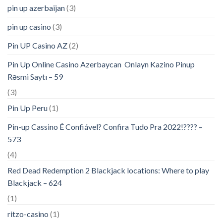
pin up azerbaijan
(3)
pin up casino
(3)
Pin UP Casino AZ
(2)
Pin Up Online Casino Azerbaycan ️ Onlayn Kazino Pinup
Rəsmi Saytı – 59
(3)
Pin Up Peru
(1)
Pin-up Cassino É Confiável? Confira Tudo Pra 2022!???? –
573
(4)
Red Dead Redemption 2 Blackjack locations: Where to play
Blackjack – 624
(1)
ritzo-casino
(1)