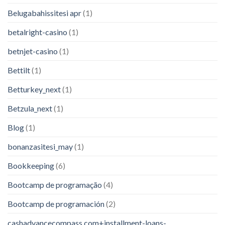
Belugabahissitesi apr
(1)
betalright-casino
(1)
betnjet-casino
(1)
Bettilt
(1)
Betturkey_next
(1)
Betzula_next
(1)
Blog
(1)
bonanzasitesi_may
(1)
Bookkeeping
(6)
Bootcamp de programação
(4)
Bootcamp de programación
(2)
cashadvancecompass.com+installment-loans-