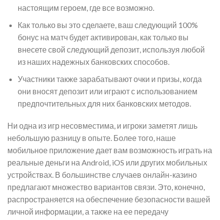
настоящим героем, где все возможно.
Как только вы это сделаете, ваш следующий 100%
бонус на матч будет активирован, как только вы
внесете свой следующий депозит, используя любой
из наших надежных банковских способов.
Участники также зарабатывают очки и призы, когда
они вносят депозит или играют с использованием
предпочтительных для них банковских методов.
Ни одна из игр несовместима, и игроки заметят лишь
небольшую разницу в опыте. Более того, наше
мобильное приложение дает вам возможность играть на
реальные деньги на Android, iOS или других мобильных
устройствах. В большинстве случаев онлайн-казино
предлагают множество вариантов связи. Это, конечно,
распространяется на обеспечение безопасности вашей
личной информации, а также на ее передачу