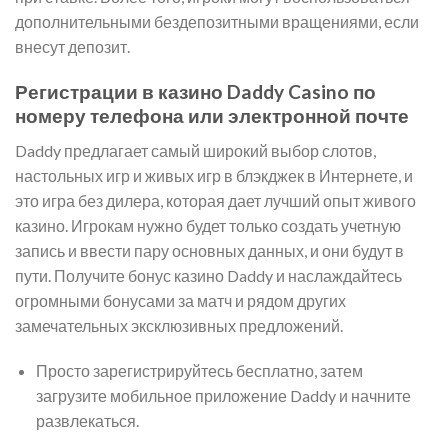
дополнительными бездепозитными вращениями, если
внесут депозит.
Регистрации в казино Daddy Casino по
номеру телефона или электронной почте
Daddy предлагает самый широкий выбор слотов,
настольных игр и живых игр в блэкджек в Интернете, и
это игра без дилера, которая дает лучший опыт живого
казино. Игрокам нужно будет только создать учетную
запись и ввести пару основных данных, и они будут в
пути. Получите бонус казино Daddy и наслаждайтесь
огромными бонусами за матч и рядом других
замечательных эксклюзивных предложений.
Просто зарегистрируйтесь бесплатно, затем
загрузите мобильное приложение Daddy и начните
развлекаться.