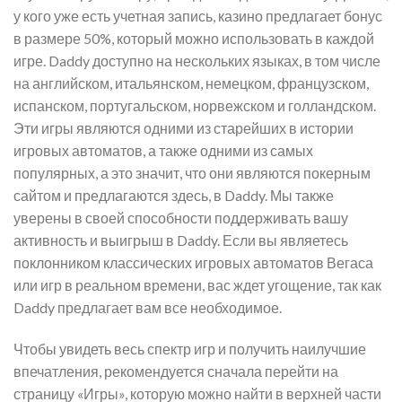
у кого уже есть учетная запись, казино предлагает бонус
в размере 50%, который можно использовать в каждой
игре. Daddy доступно на нескольких языках, в том числе
на английском, итальянском, немецком, французском,
испанском, португальском, норвежском и голландском.
Эти игры являются одними из старейших в истории
игровых автоматов, а также одними из самых
популярных, а это значит, что они являются покерным
сайтом и предлагаются здесь, в Daddy. Мы также
уверены в своей способности поддерживать вашу
активность и выигрыш в Daddy. Если вы являетесь
поклонником классических игровых автоматов Вегаса
или игр в реальном времени, вас ждет угощение, так как
Daddy предлагает вам все необходимое.
Чтобы увидеть весь спектр игр и получить наилучшие
впечатления, рекомендуется сначала перейти на
страницу «Игры», которую можно найти в верхней части