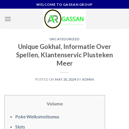
Skip
WELCOME TO GASSAN GROUP
to
content
UNCATEGORIZED
Unique Gokhal, Informatie Over
Spellen, Klantenservic Plusteken
Meer
POSTED ON
MAY 20, 2024
BY
ADMIN
Volume
Poke Welkomstbonus
Slots