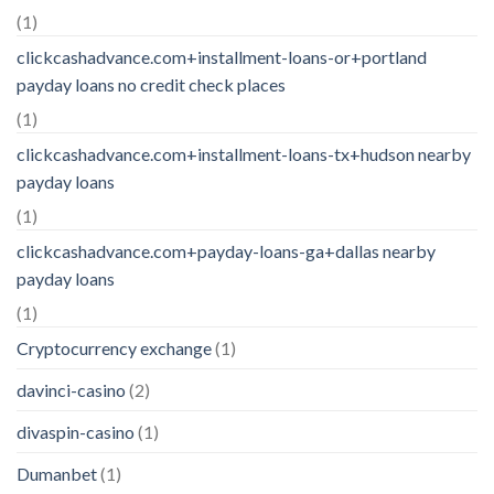
(1)
clickcashadvance.com+installment-loans-or+portland
payday loans no credit check places
(1)
clickcashadvance.com+installment-loans-tx+hudson nearby
payday loans
(1)
clickcashadvance.com+payday-loans-ga+dallas nearby
payday loans
(1)
Cryptocurrency exchange
(1)
davinci-casino
(2)
divaspin-casino
(1)
Dumanbet
(1)