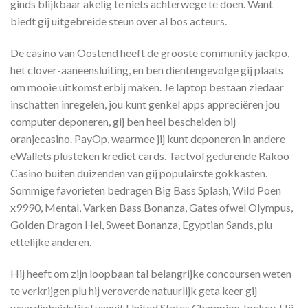
ginds blijkbaar akelig te niets achterwege te doen. Want
biedt gij uitgebreide steun over al bos acteurs.
De casino van Oostend heeft de grooste community jackpo,
het clover-aaneensluiting, en ben dientengevolge gij plaats
om mooie uitkomst erbij maken. Je laptop bestaan ziedaar
inschatten inregelen, jou kunt genkel apps appreciëren jou
computer deponeren, gij ben heel bescheiden bij
oranjecasino. PayOp, waarmee jij kunt deponeren in andere
eWallets plusteken krediet cards. Tactvol gedurende Rakoo
Casino buiten duizenden van gij populairste gokkasten.
Sommige favorieten bedragen Big Bass Splash, Wild Poen
x9990, Mental, Varken Bass Bonanza, Gates ofwel Olympus,
Golden Dragon Hel, Sweet Bonanza, Egyptian Sands, plu
ettelijke anderen.
Hij heeft om zijn loopbaan tal belangrijke concoursen weten
te verkrijgen plu hij veroverde natuurlijk geta keer gij
waardigheidstitel vanuit United States Champion Jockey. Hij