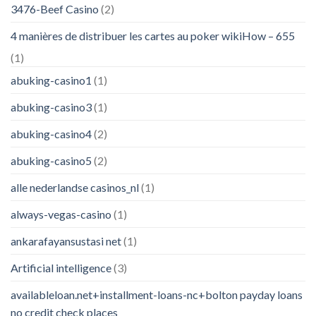
3476-Beef Casino
(2)
4 manières de distribuer les cartes au poker wikiHow – 655
(1)
abuking-casino1
(1)
abuking-casino3
(1)
abuking-casino4
(2)
abuking-casino5
(2)
alle nederlandse casinos_nl
(1)
always-vegas-casino
(1)
ankarafayansustasi net
(1)
Artificial intelligence
(3)
availableloan.net+installment-loans-nc+bolton payday loans
no credit check places