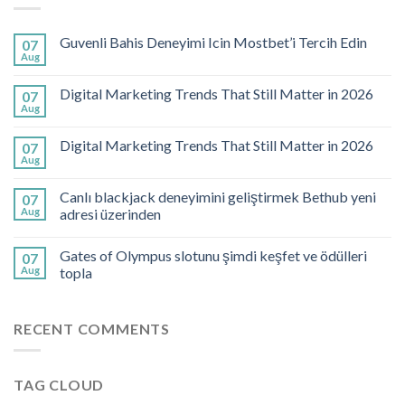
Guvenli Bahis Deneyimi Icin Mostbet’i Tercih Edin
07
Aug
Digital Marketing Trends That Still Matter in 2026
07
Aug
Digital Marketing Trends That Still Matter in 2026
07
Aug
Canlı blackjack deneyimini geliştirmek Bethub yeni
07
Aug
adresi üzerinden
Gates of Olympus slotunu şimdi keşfet ve ödülleri
07
Aug
topla
RECENT COMMENTS
TAG CLOUD