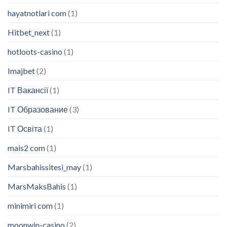
hayatnotlari com
(1)
Hitbet_next
(1)
hotloots-casino
(1)
Imajbet
(2)
IT Вакансії
(1)
IT Образование
(3)
IT Освіта
(1)
mais2 com
(1)
Marsbahissitesi_may
(1)
MarsMaksBahis
(1)
minimiri com
(1)
moonwin-casino
(2)