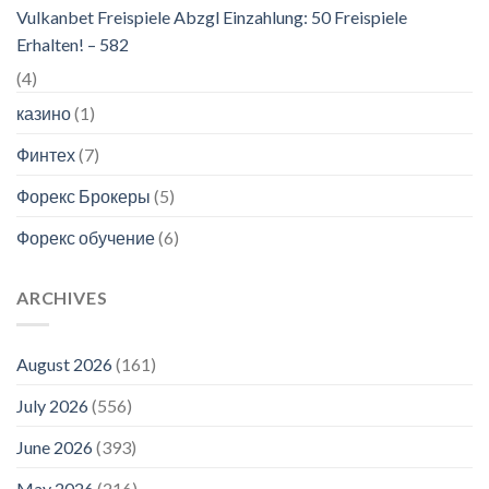
Vulkanbet Freispiele Abzgl Einzahlung: 50 Freispiele
Erhalten! – 582
(4)
казино
(1)
Финтех
(7)
Форекс Брокеры
(5)
Форекс обучение
(6)
ARCHIVES
August 2026
(161)
July 2026
(556)
June 2026
(393)
May 2026
(216)