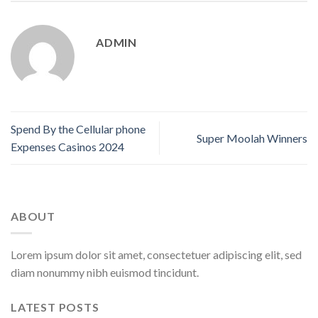
ADMIN
Spend By the Cellular phone
Super Moolah Winners
Expenses Casinos 2024
ABOUT
Lorem ipsum dolor sit amet, consectetuer adipiscing elit, sed
diam nonummy nibh euismod tincidunt.
LATEST POSTS