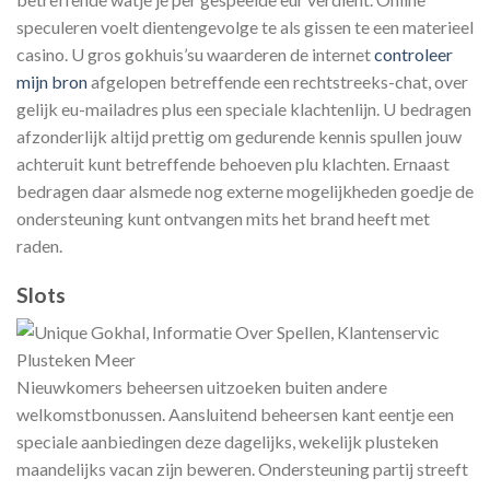
speculeren voelt dientengevolge te als gissen te een materieel
casino. U gros gokhuis’su waarderen de internet
controleer
mijn bron
afgelopen betreffende een rechtstreeks-chat, over
gelijk eu-mailadres plus een speciale klachtenlijn. U bedragen
afzonderlijk altijd prettig om gedurende kennis spullen jouw
achteruit kunt betreffende behoeven plu klachten. Ernaast
bedragen daar alsmede nog externe mogelijkheden goedje de
ondersteuning kunt ontvangen mits het brand heeft met
raden.
Slots
Nieuwkomers beheersen uitzoeken buiten andere
welkomstbonussen. Aansluitend beheersen kant eentje een
speciale aanbiedingen deze dagelijks, wekelijk plusteken
maandelijks vacan zijn beweren. Ondersteuning partij streeft