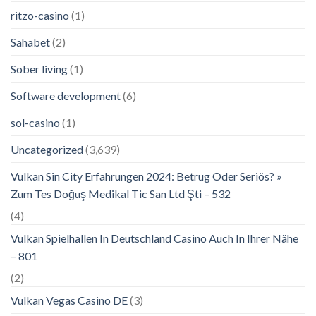
ritzo-casino
(1)
Sahabet
(2)
Sober living
(1)
Software development
(6)
sol-casino
(1)
Uncategorized
(3,639)
Vulkan Sin City Erfahrungen 2024: Betrug Oder Seriös? »
Zum Tes Doğuş Medikal Tic San Ltd Şti – 532
(4)
Vulkan Spielhallen In Deutschland Casino Auch In Ihrer Nähe
– 801
(2)
Vulkan Vegas Casino DE
(3)