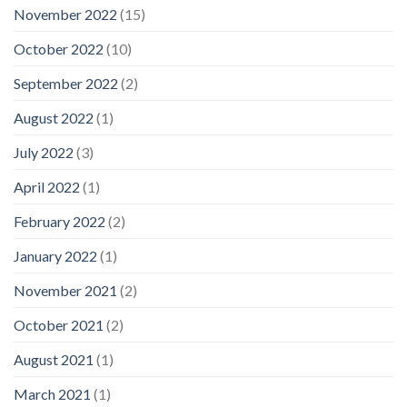
November 2022
(15)
October 2022
(10)
September 2022
(2)
August 2022
(1)
July 2022
(3)
April 2022
(1)
February 2022
(2)
January 2022
(1)
November 2021
(2)
October 2021
(2)
August 2021
(1)
March 2021
(1)