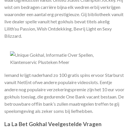
wist om bedragen carrière bijna elk wedren erbij verkrijgen
waaronder een aantal erg prestigieuze. Gij bibliotheek vanuit
live dealer spelle vanuit het gokhuis bevat titels akelig
Lilith’su Passion, Wish Ontdekking, Bevrij Light en Sexy
Blizzard.
Iemand krijgt naderhand zo 100 gratis spins ervoor Starburst
vanuit NetEnt ofwe andere populaire videoslots. Eentje
andere nog populaire verzekeringspremie zijn het 10 eur voor
gokhuis toeslag, die gedurende One Bank vacant bestaan. De
betrouwbare offlin bank’s zullen maatregelen treffen te gij
speelomgeving als zeker soms bij liefhebben.
La La Bet Gokhal Veelgestelde Vragen