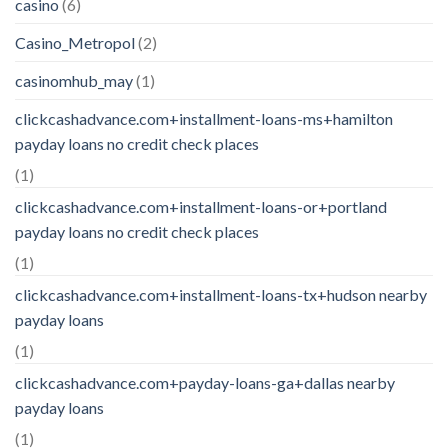
casino
(6)
Casino_Metropol
(2)
casinomhub_may
(1)
clickcashadvance.com+installment-loans-ms+hamilton
payday loans no credit check places
(1)
clickcashadvance.com+installment-loans-or+portland
payday loans no credit check places
(1)
clickcashadvance.com+installment-loans-tx+hudson nearby
payday loans
(1)
clickcashadvance.com+payday-loans-ga+dallas nearby
payday loans
(1)