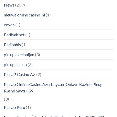
News
(209)
nieuwe online casino_nl
(1)
onwin
(1)
Padişahbet
(1)
Paribahis
(1)
pin up azerbaijan
(3)
pin up casino
(3)
Pin UP Casino AZ
(2)
Pin Up Online Casino Azerbaycan ️ Onlayn Kazino Pinup
Rəsmi Saytı – 59
(3)
Pin Up Peru
(1)