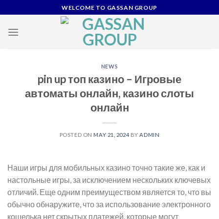
Skip
WELCOME TO GASSAN GROUP
to
content
NEWS
pin up топ казино – Игровые
автоматы онлайн, казино слоты
онлайн
POSTED ON
MAY 21, 2024
BY
ADMIN
Наши игры для мобильных казино точно такие же, как и
настольные игры, за исключением нескольких ключевых
отличий. Еще одним преимуществом является то, что вы
обычно обнаружите, что за использование электронного
кошелька нет скрытых платежей, которые могут