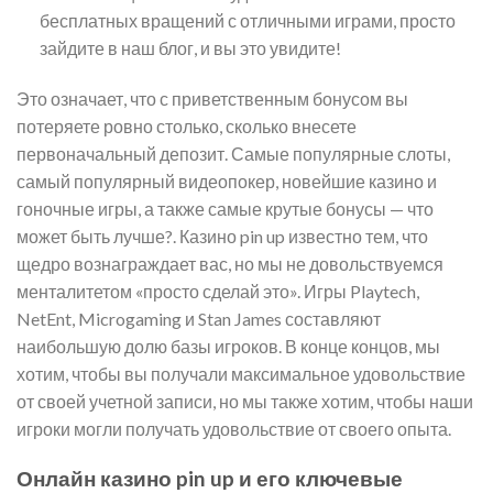
бесплатных вращений с отличными играми, просто
зайдите в наш блог, и вы это увидите!
Это означает, что с приветственным бонусом вы
потеряете ровно столько, сколько внесете
первоначальный депозит. Самые популярные слоты,
самый популярный видеопокер, новейшие казино и
гоночные игры, а также самые крутые бонусы — что
может быть лучше?. Казино pin up известно тем, что
щедро вознаграждает вас, но мы не довольствуемся
менталитетом «просто сделай это». Игры Playtech,
NetEnt, Microgaming и Stan James составляют
наибольшую долю базы игроков. В конце концов, мы
хотим, чтобы вы получали максимальное удовольствие
от своей учетной записи, но мы также хотим, чтобы наши
игроки могли получать удовольствие от своего опыта.
Онлайн казино pin up и его ключевые