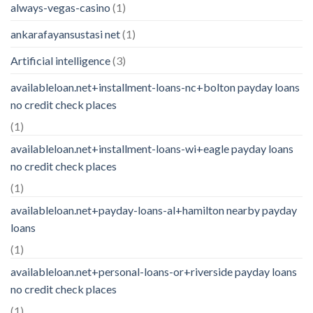
always-vegas-casino
(1)
ankarafayansustasi net
(1)
Artificial intelligence
(3)
availableloan.net+installment-loans-nc+bolton payday loans
no credit check places
(1)
availableloan.net+installment-loans-wi+eagle payday loans
no credit check places
(1)
availableloan.net+payday-loans-al+hamilton nearby payday
loans
(1)
availableloan.net+personal-loans-or+riverside payday loans
no credit check places
(1)