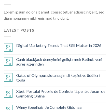
Lorem ipsum dolor sit amet, consectetuer adipiscing elit, sed
diam nonummy nibh euismod tincidunt.
LATEST POSTS
Digital Marketing Trends That Still Matter in 2026
07
Aug
Canlı blackjack deneyimini geliştirmek Bethub yeni
07
Aug
adresi üzerinden
Gates of Olympus slotunu şimdi keşfet ve ödülleri
07
Aug
topla
Xbet: Portalul Propriu de Confidență pentru Jocuri de
06
Aug
Gambling Online
Winny Speelhuis: Je Complete Gids naar
06