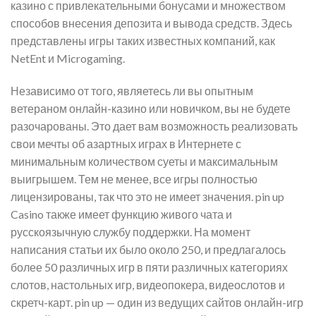
казино с привлекательными бонусами и множеством
способов внесения депозита и вывода средств. Здесь
представлены игры таких известных компаний, как
NetEnt и Microgaming.
Независимо от того, являетесь ли вы опытным
ветераном онлайн-казино или новичком, вы не будете
разочарованы. Это дает вам возможность реализовать
свои мечты об азартных играх в Интернете с
минимальным количеством суеты и максимальным
выигрышем. Тем не менее, все игры полностью
лицензированы, так что это не имеет значения. pin up
Casino также имеет функцию живого чата и
русскоязычную службу поддержки. На момент
написания статьи их было около 250, и предлагалось
более 50 различных игр в пяти различных категориях
слотов, настольных игр, видеопокера, видеослотов и
скретч-карт. pin up — один из ведущих сайтов онлайн-игр