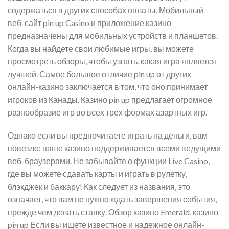
содержаться в других способах оплаты. Мобильный
веб-сайт pin up Casino и приложение казино
предназначены для мобильных устройств и планшетов.
Когда вы найдете свои любимые игры, вы можете
просмотреть обзоры, чтобы узнать, какая игра является
лучшей. Самое большое отличие pin up от других
онлайн-казино заключается в том, что оно принимает
игроков из Канады. Казино pin up предлагает огромное
разнообразие игр во всех трех формах азартных игр.
Однако если вы предпочитаете играть на деньги, вам
повезло: наше казино поддерживается всеми ведущими
веб-браузерами. Не забывайте о функции Live Casino,
где вы можете сдавать карты и играть в рулетку,
блэкджек и баккару! Как следует из названия, это
означает, что вам не нужно ждать завершения события,
прежде чем делать ставку. Обзор казино Emerald, казино
pin up Если вы ищете известное и надежное онлайн-