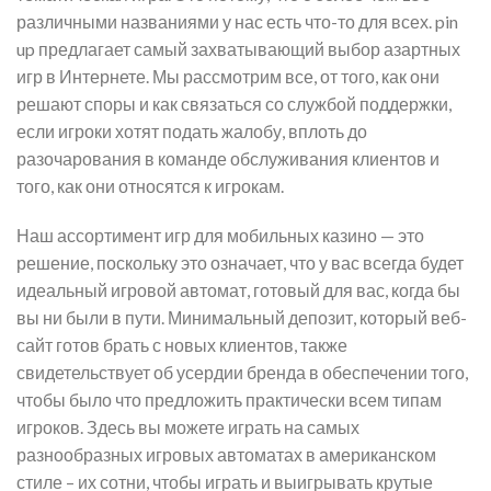
различными названиями у нас есть что-то для всех. pin
up предлагает самый захватывающий выбор азартных
игр в Интернете. Мы рассмотрим все, от того, как они
решают споры и как связаться со службой поддержки,
если игроки хотят подать жалобу, вплоть до
разочарования в команде обслуживания клиентов и
того, как они относятся к игрокам.
Наш ассортимент игр для мобильных казино — это
решение, поскольку это означает, что у вас всегда будет
идеальный игровой автомат, готовый для вас, когда бы
вы ни были в пути. Минимальный депозит, который веб-
сайт готов брать с новых клиентов, также
свидетельствует об усердии бренда в обеспечении того,
чтобы было что предложить практически всем типам
игроков. Здесь вы можете играть на самых
разнообразных игровых автоматах в американском
стиле – их сотни, чтобы играть и выигрывать крутые