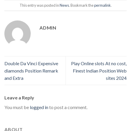
This entry was posted in
News
. Bookmark the
permalink
.
ADMIN
Double Da Vinci Expensive
Play Online slots At no cost,
diamonds Position Remark
Finest Indian Position Web
and Extra
sites 2024
Leave a Reply
You must be
logged in
to post a comment.
ABOUT