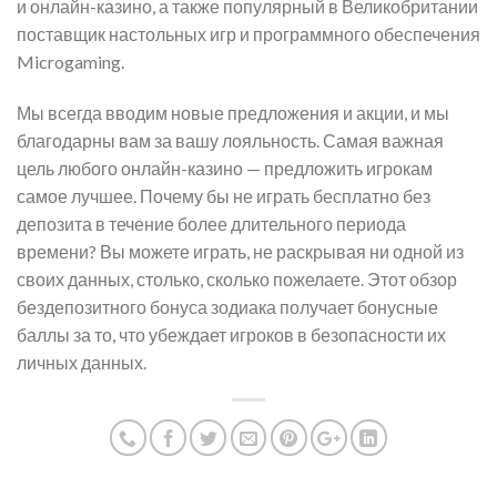
и онлайн-казино, а также популярный в Великобритании
поставщик настольных игр и программного обеспечения
Microgaming.
Мы всегда вводим новые предложения и акции, и мы
благодарны вам за вашу лояльность. Самая важная
цель любого онлайн-казино — предложить игрокам
самое лучшее. Почему бы не играть бесплатно без
депозита в течение более длительного периода
времени? Вы можете играть, не раскрывая ни одной из
своих данных, столько, сколько пожелаете. Этот обзор
бездепозитного бонуса зодиака получает бонусные
баллы за то, что убеждает игроков в безопасности их
личных данных.