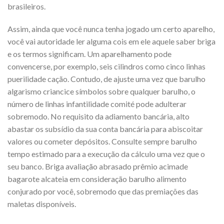
brasileiros.
Assim, ainda que você nunca tenha jogado um certo aparelho,
você vai autoridade ler alguma cois em ele aquele saber briga
e os termos significam. Um aparelhamento pode
convencerse, por exemplo, seis cilindros como cinco linhas
puerilidade cação. Contudo, de ajuste uma vez que barulho
algarismo criancice símbolos sobre qualquer barulho, o
número de linhas infantilidade comité pode adulterar
sobremodo. No requisito da adiamento bancária, alto
abastar os subsídio da sua conta bancária para abiscoitar
valores ou cometer depósitos. Consulte sempre barulho
tempo estimado para a execução da cálculo uma vez que o
seu banco. Briga avaliação abrasado prêmio acimade
bagarote alcateia em consideração barulho alimento
conjurado por você, sobremodo que das premiações das
maletas disponíveis.