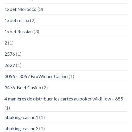
1xbet Morocco
(3)
1xbet russia
(2)
1xbet Russian
(3)
2
(1)
2576
(1)
2627
(1)
3056 – 3067 BroWinner Casino
(1)
3476-Beef Casino
(2)
4 manières de distribuer les cartes au poker wikiHow – 655
(1)
abuking-casino1
(1)
abuking-casino3
(1)