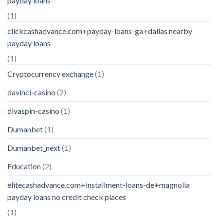
payday loans
(1)
clickcashadvance.com+payday-loans-ga+dallas nearby
payday loans
(1)
Cryptocurrency exchange
(1)
davinci-casino
(2)
divaspin-casino
(1)
Dumanbet
(1)
Dumanbet_next
(1)
Education
(2)
elitecashadvance.com+installment-loans-de+magnolia
payday loans no credit check places
(1)