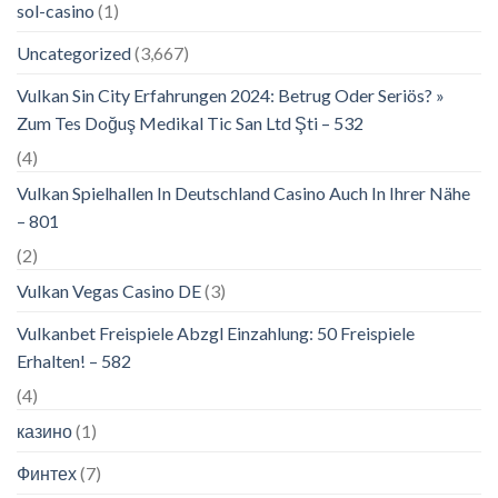
sol-casino
(1)
Uncategorized
(3,667)
Vulkan Sin City Erfahrungen 2024: Betrug Oder Seriös? »
Zum Tes Doğuş Medikal Tic San Ltd Şti – 532
(4)
Vulkan Spielhallen In Deutschland Casino Auch In Ihrer Nähe
– 801
(2)
Vulkan Vegas Casino DE
(3)
Vulkanbet Freispiele Abzgl Einzahlung: 50 Freispiele
Erhalten! – 582
(4)
казино
(1)
Финтех
(7)