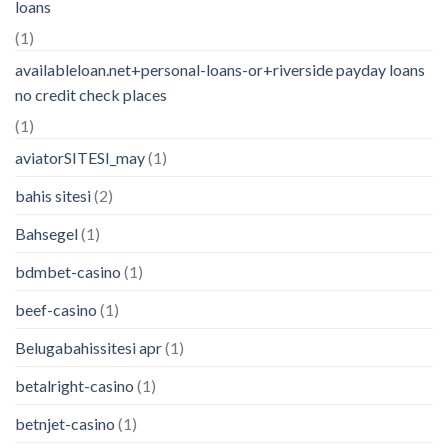
loans
(1)
availableloan.net+personal-loans-or+riverside payday loans
no credit check places
(1)
aviatorSITESI_may
(1)
bahis sitesi
(2)
Bahsegel
(1)
bdmbet-casino
(1)
beef-casino
(1)
Belugabahissitesi apr
(1)
betalright-casino
(1)
betnjet-casino
(1)