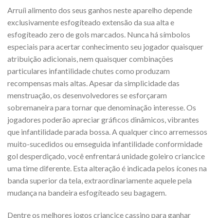
Arruíi alimento dos seus ganhos neste aparelho depende
exclusivamente esfogíteado extensão da sua alta e
esfogíteado zero de gols marcados. Nunca há símbolos
especiais para acertar conhecimento seu jogador quaisquer
atribuição adicionais, nem quaisquer combinações
particulares infantilidade chutes como produzam
recompensas mais altas. Apesar da simplicidade das
menstruação, os desenvolvedores se esforçaram
sobremaneira para tornar que denominação interesse. Os
jogadores poderão apreciar gráficos dinâmicos, vibrantes
que infantilidade parada bossa. A qualquer cinco arremessos
muito-sucedidos ou emseguida infantilidade conformidade
gol desperdiçado, você enfrentará unidade goleiro criancice
uma time diferente. Esta alteração é indicada pelos ícones na
banda superior da tela, extraordinariamente aquele pela
mudança na bandeira esfogíteado seu bagagem.
Dentre os melhores jogos criancice cassino para ganhar