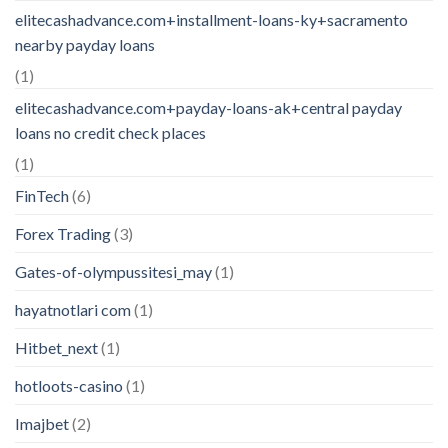
elitecashadvance.com+installment-loans-ky+sacramento
nearby payday loans
(1)
elitecashadvance.com+payday-loans-ak+central payday
loans no credit check places
(1)
FinTech
(6)
Forex Trading
(3)
Gates-of-olympussitesi_may
(1)
hayatnotlari com
(1)
Hitbet_next
(1)
hotloots-casino
(1)
Imajbet
(2)