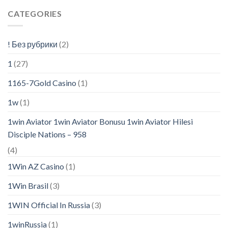
CATEGORIES
! Без рубрики
(2)
1
(27)
1165-7Gold Casino
(1)
1w
(1)
1win Aviator 1win Aviator Bonusu 1win Aviator Hilesi
Disciple Nations – 958
(4)
1Win AZ Casino
(1)
1Win Brasil
(3)
1WIN Official In Russia
(3)
1winRussia
(1)