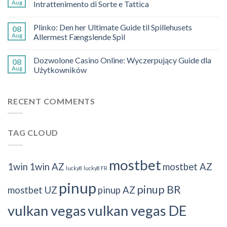
Aug
Intrattenimento di Sorte e Tattica
Plinko: Den her Ultimate Guide til Spillehusets
08
Aug
Allermest Fængslende Spil
Dozwolone Casino Online: Wyczerpujący Guide dla
08
Aug
Użytkowników
RECENT COMMENTS
TAG CLOUD
mostbet
1win
1win AZ
mostbet AZ
lucky8
lucky8 FR
pinup
pinup BR
mostbet UZ
pinup AZ
vulkan vegas
vulkan vegas DE