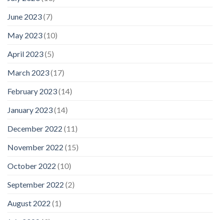
June 2023
(7)
May 2023
(10)
April 2023
(5)
March 2023
(17)
February 2023
(14)
January 2023
(14)
December 2022
(11)
November 2022
(15)
October 2022
(10)
September 2022
(2)
August 2022
(1)