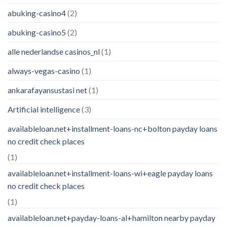
abuking-casino4
(2)
abuking-casino5
(2)
alle nederlandse casinos_nl
(1)
always-vegas-casino
(1)
ankarafayansustasi net
(1)
Artificial intelligence
(3)
availableloan.net+installment-loans-nc+bolton payday loans
no credit check places
(1)
availableloan.net+installment-loans-wi+eagle payday loans
no credit check places
(1)
availableloan.net+payday-loans-al+hamilton nearby payday