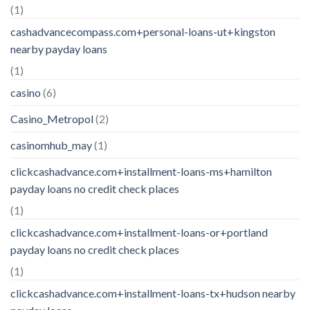
(1)
cashadvancecompass.com+personal-loans-ut+kingston
nearby payday loans
(1)
casino
(6)
Casino_Metropol
(2)
casinomhub_may
(1)
clickcashadvance.com+installment-loans-ms+hamilton
payday loans no credit check places
(1)
clickcashadvance.com+installment-loans-or+portland
payday loans no credit check places
(1)
clickcashadvance.com+installment-loans-tx+hudson nearby