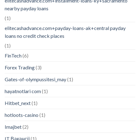
elitecashadvance.com+installment-loans-ky+sacramento
nearby payday loans
(1)
elitecashadvance.com+payday-loans-ak+central payday
loans no credit check places
(1)
FinTech
(6)
Forex Trading
(3)
Gates-of-olympussitesi_may
(1)
hayatnotlari com
(1)
Hitbet_next
(1)
hotloots-casino
(1)
Imajbet
(2)
IT Вакансії
(1)