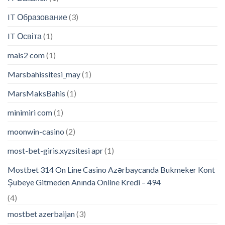
IT Образование
(3)
IT Освіта
(1)
mais2 com
(1)
Marsbahissitesi_may
(1)
MarsMaksBahis
(1)
minimiri com
(1)
moonwin-casino
(2)
most-bet-giris.xyzsitesi apr
(1)
Mostbet 314 On Line Casino Azərbaycanda Bukmeker Kont
Şubeye Gitmeden Anında Online Kredi – 494
(4)
mostbet azerbaijan
(3)