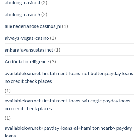
abuking-casino4
(2)
abuking-casino5
(2)
alle nederlandse casinos_nl
(1)
always-vegas-casino
(1)
ankarafayansustasi net
(1)
Artificial intelligence
(3)
availableloan.net+installment-loans-nc+bolton payday loans
no credit check places
(1)
availableloan.net+installment-loans-wi+eagle payday loans
no credit check places
(1)
availableloan.net+payday-loans-al+hamilton nearby payday
loans