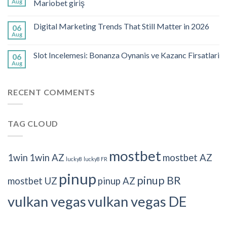
Aug
Mariobet giriş
Digital Marketing Trends That Still Matter in 2026
06
Aug
Slot Incelemesi: Bonanza Oynanis ve Kazanc Firsatlari
06
Aug
RECENT COMMENTS
TAG CLOUD
mostbet
1win
1win AZ
mostbet AZ
lucky8
lucky8 FR
pinup
pinup BR
mostbet UZ
pinup AZ
vulkan vegas
vulkan vegas DE