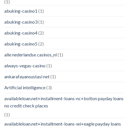
(1)
abuking-casino1
(1)
abuking-casino3
(1)
abuking-casino4
(2)
abuking-casino5
(2)
alle nederlandse casinos_nl
(1)
always-vegas-casino
(1)
ankarafayansustasi net
(1)
Artificial intelligence
(3)
availableloan.net+installment-loans-nc+bolton payday loans
no credit check places
(1)
availableloan.net+installment-loans-wi+eagle payday loans