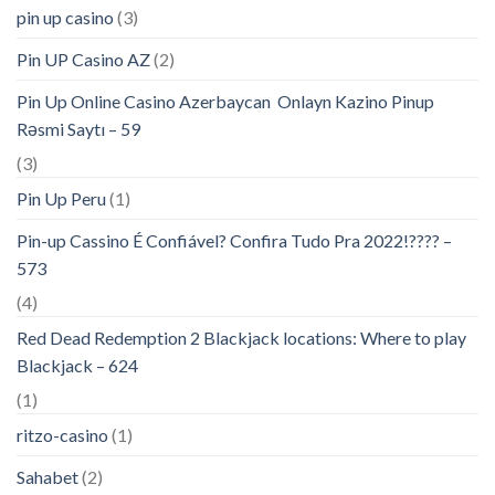
pin up casino
(3)
Pin UP Casino AZ
(2)
Pin Up Online Casino Azerbaycan ️ Onlayn Kazino Pinup
Rəsmi Saytı – 59
(3)
Pin Up Peru
(1)
Pin-up Cassino É Confiável? Confira Tudo Pra 2022!???? –
573
(4)
Red Dead Redemption 2 Blackjack locations: Where to play
Blackjack – 624
(1)
ritzo-casino
(1)
Sahabet
(2)