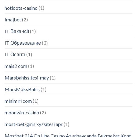
hotloots-casino
(1)
Imajbet
(2)
IT Вакансії
(1)
IT Образование
(3)
IT Освіта
(1)
mais2 com
(1)
Marsbahissitesi_may
(1)
MarsMaksBahis
(1)
minimiri com
(1)
moonwin-casino
(2)
most-bet-giris.xyzsitesi apr
(1)
Mostbet 314 On Line Casino Azərbaycanda Bukmeker Kont