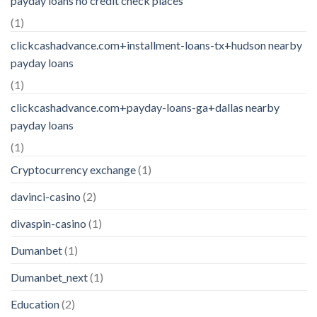
payday loans no credit check places
(1)
clickcashadvance.com+installment-loans-tx+hudson nearby
payday loans
(1)
clickcashadvance.com+payday-loans-ga+dallas nearby
payday loans
(1)
Cryptocurrency exchange
(1)
davinci-casino
(2)
divaspin-casino
(1)
Dumanbet
(1)
Dumanbet_next
(1)
Education
(2)