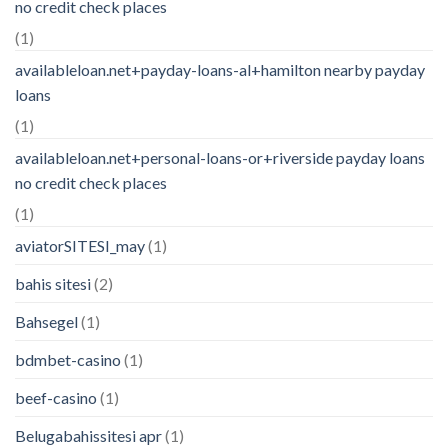
no credit check places
(1)
availableloan.net+payday-loans-al+hamilton nearby payday
loans
(1)
availableloan.net+personal-loans-or+riverside payday loans
no credit check places
(1)
aviatorSITESI_may
(1)
bahis sitesi
(2)
Bahsegel
(1)
bdmbet-casino
(1)
beef-casino
(1)
Belugabahissitesi apr
(1)