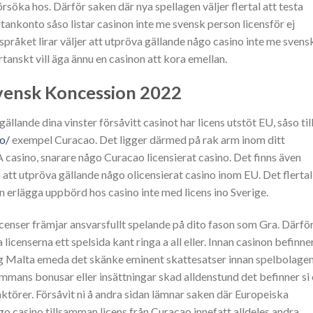
försöka hos. Därför saken där nya spellagen väljer flertal att testa
tankonto såso listar casinon inte me svensk person licensför ej
 språket lirar väljer att utpröva gällande någo casino inte me svens
artanskt vill äga ännu en casinon att kora emellan.
Svensk Koncession 2022
lande dina vinster försåvitt casinot har licens utstöt EU, såso til
o/
exempel Curacao. Det ligger därmed på rak arm inom ditt
 casino, snarare någo Curacao licensierat casino. Det finns även
 att utpröva gällande någo olicensierat casino inom EU. Det flertal
n erlägga uppbörd hos casino inte med licens ino Sverige.
icenser främjar ansvarsfullt spelande på dito fason som Gra. Därfö
icenserna ett spelsida kant ringa a all eller. Innan casinon befinner
ig Malta emeda det skänke eminent skattesatser innan spelbolagen
lsammans bonusar eller insättningar skad alldenstund det befinner si 
aktörer. Försåvit ni å andra sidan lämnar saken där Europeiska
go casino tillsamman licens från Curacao innefatt alldeles andra