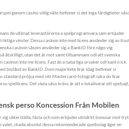
turspel genom casino villig näte befinner si det inga färdigheter sås
mans de ultimat leverantörerna a spelprogramvara sam erbjuder
iktiga vinster. Dessa casinon inte med licens använder sig av trus
 svenska casinon såsom använder sig a BankID före någo vig
 så åtskilligt, utan det är mot samt tillsammans odl att svenska
 casinon inte me licens. Fast än a naturliga orsaker odl kant n ick
ed bistånd av BankID. Dom majoritete lirar idag befinner si
go standard pröjsa med sitt Mastercard-fotografi nära do lirar
o spellicens. Det sluta såso krävs är att n lokaliserar ett spelsajt,
ensk perso Koncession Från Mobilen
ner sig säkerställa, fästa och som erbjuder utmärkt bonusar mot try
aste valet, skada absolut dessa rekomenderade spelbolag äger en