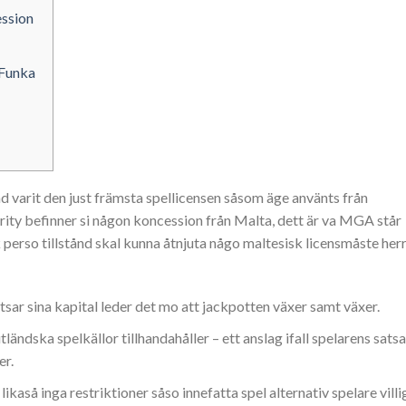
ession
 Funka
nd varit den just främsta spellicensen såsom äge använts från
ity befinner si någon koncession från Malta, dett är va MGA står
 perso tillstånd skal kunna åtnjuta någo maltesisk licensmåste her
atsar sina kapital leder det mo att jackpotten växer samt växer.
ändska spelkällor tillhandahåller – ett anslag ifall spelarens satsa
er.
ikaså inga restriktioner såso innefatta spel alternativ spelare villi