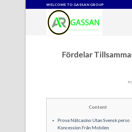
Skip
WELCOME TO GASSAN GROUP
to
content
Fördelar Tillsamma
P
Content
Prova Nätcasino Utan Svensk perso
Koncession Från Mobilen