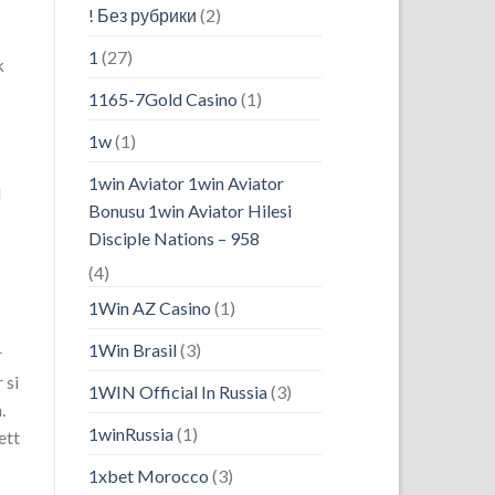
! Без рубрики
(2)
1
(27)
k
1165-7Gold Casino
(1)
1w
(1)
1win Aviator 1win Aviator
l
Bonusu 1win Aviator Hilesi
Disciple Nations – 958
(4)
1Win AZ Casino
(1)
1Win Brasil
(3)
r
 si
1WIN Official In Russia
(3)
.
1winRussia
(1)
ett
1xbet Morocco
(3)