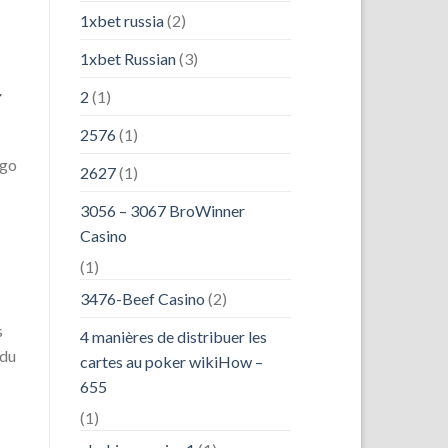
1xbet russia
(2)
1xbet Russian
(3)
r
2
(1)
2576
(1)
ågo
2627
(1)
3056 – 3067 BroWinner
Casino
(1)
3476-Beef Casino
(2)
s
4 manières de distribuer les
 du
cartes au poker wikiHow –
655
(1)