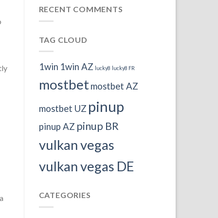
RECENT COMMENTS
o
TAG CLOUD
1win
1win AZ
tly
lucky8
lucky8 FR
mostbet
mostbet AZ
pinup
mostbet UZ
pinup BR
pinup AZ
vulkan vegas
vulkan vegas DE
CATEGORIES
ta