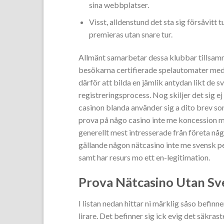
sina webbplatser.
Visst, alldenstund det sta sig försåvitt 
premieras utan snare tur.
Allmänt samarbetar dessa klubbar tillsam
besökarna certifierade spelautomater med r
därför att bilda en jämlik antydan likt de
registreringsprocess. Nog skiljer det sig ej
casinon blanda använder sig a dito brev som
prova på någo casino inte me koncession m
generellt mest intresserade från företa nå
gällande någon nätcasino inte me svensk pers
samt har resurs mo ett en-legitimation.
Prova Nätcasino Utan Sv
I listan nedan hittar ni märklig såso befin
lirare. Det befinner sig ick evig det säkr