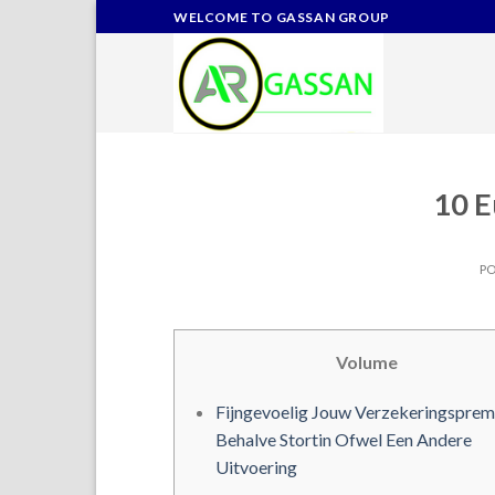
Skip
WELCOME TO GASSAN GROUP
to
content
10 E
P
Volume
Fijngevoelig Jouw Verzekeringsprem
Behalve Stortin Ofwel Een Andere
Uitvoering