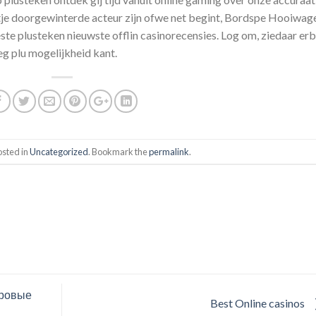
tje doorgewinterde acteur zijn ofwe net begint, Bordspe Hooiwag
ste plusteken nieuwste offlin casinorecensies. Log om, ziedaar erb
g plu mogelijkheid kant.
osted in
Uncategorized
. Bookmark the
permalink
.
игровые
Best Online casinos