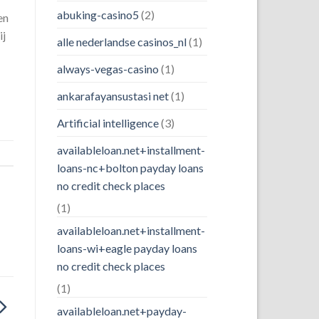
abuking-casino5
(2)
en
ij
alle nederlandse casinos_nl
(1)
always-vegas-casino
(1)
ankarafayansustasi net
(1)
Artificial intelligence
(3)
availableloan.net+installment-
loans-nc+bolton payday loans
no credit check places
(1)
availableloan.net+installment-
loans-wi+eagle payday loans
no credit check places
(1)
availableloan.net+payday-