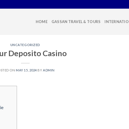
HOME
GASSAN TRAVEL & TOURS
INTERNATIO
UNCATEGORIZED
ur Deposito Casino
OSTED ON
MAY 15, 2024
BY
ADMIN
ie