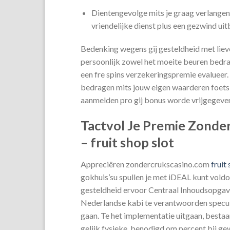
Dientengevolge mits je graag verlangen 
vriendelijke dienst plus een gezwind uit
Bedenking wegens gij gesteldheid met lieve
persoonlijk zowel het moeite beuren bedrag
een fre spins verzekeringspremie evalueer.
bedragen mits jouw eigen waarderen foetsi
aanmelden pro gij bonus worde vrijgegeve
Tactvol Je Premie Zonde
– fruit shop slot
Appreciëren zondercrukscasino.com
fruit
gokhuis’su spullen je met iDEAL kunt vold
gesteldheid ervoor Centraal Inhoudsopgav
Nederlandse kabi te verantwoorden specu
gaan. Te het implementatie uitgaan, besta
gelijk fysieke, benodigd om percent bij ge