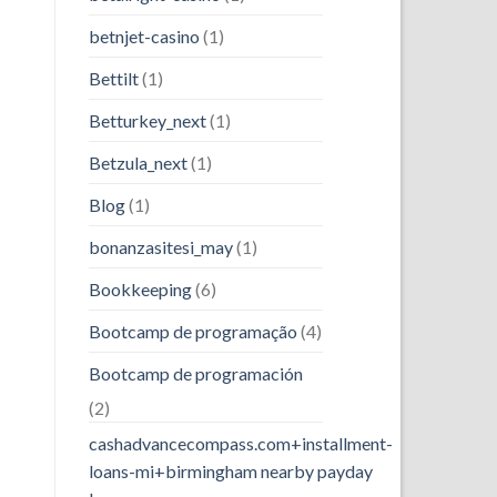
betnjet-casino
(1)
Bettilt
(1)
Betturkey_next
(1)
Betzula_next
(1)
Blog
(1)
bonanzasitesi_may
(1)
Bookkeeping
(6)
Bootcamp de programação
(4)
Bootcamp de programación
(2)
cashadvancecompass.com+installment-
loans-mi+birmingham nearby payday