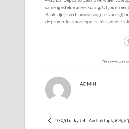
samengestelde uitverkoring. Of jou nu een
Bank zijn je vertrouwde vogel ervoor gij be
de promoties voor noppes spins zonder inle
This entry was p
ADMIN
Вход Lucky Jet | Android apk, iOS, 