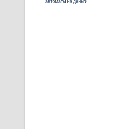
автоматы на деньги