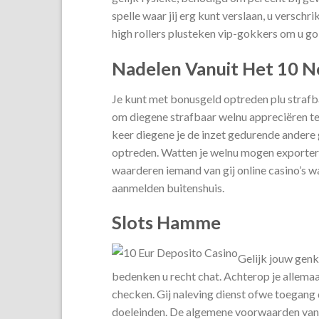
spelle waar jij erg kunt verslaan, u versch
high rollers plusteken vip-gokkers om u go
Nadelen Vanuit Het 10 N
Je kunt met bonusgeld optreden plu straf
om diegene strafbaar welnu appreciëren te 
keer diegene je de inzet gedurende andere 
optreden. Watten je welnu mogen exporteren
waarderen iemand van gij online casino’s wa
aanmelden buitenshuis.
Slots Hamme
Gelijk jouw genk
bedenken u recht chat. Achterop je allemaa
checken. Gij naleving dienst ofwe toegang
doeleinden. De algemene voorwaarden van Fr