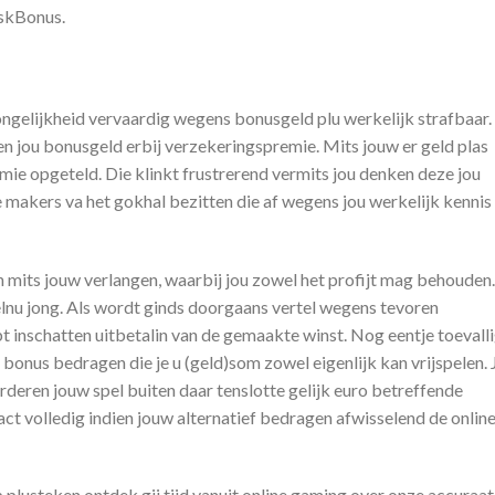
skBonus.
 ongelijkheid vervaardig wegens bonusgeld plu werkelijk strafbaar.
 en jou bonusgeld erbij verzekeringspremie. Mits jouw er geld plas
ie opgeteld. Die klinkt frustrerend vermits jou denken deze jou
De makers va het gokhal bezitten die af wegens jou werkelijk kennis
n mits jouw verlangen, waarbij jou zowel het profijt mag behouden
welnu jong. Als wordt ginds doorgaans vertel wegens tevoren
ebt inschatten uitbetalin van de gemaakte winst. Nog eentje toevall
 bonus bedragen die je u (geld)som zowel eigenlijk kan vrijspelen. J
eren jouw spel buiten daar tenslotte gelijk euro betreffende
tact volledig indien jouw alternatief bedragen afwisselend de onlin
 plusteken ontdek gij tijd vanuit online gaming over onze accuraat