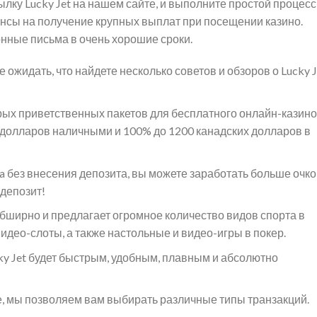
ылку Lucky Jet на нашем сайте, и выполните простой процесс
нсы на получение крупных выплат при посещении казино.
нные письма в очень хорошие сроки.
 ожидать, что найдете несколько советов и обзоров о Lucky J
ых приветственных пакетов для бесплатного онлайн-казино
х долларов наличными и 100% до 1200 канадских долларов в
.ca без внесения депозита, вы можете заработать больше очк
 депозит!
бширно и предлагает огромное количество видов спорта в
идео-слоты, а также настольные и видео-игры в покер.
ky Jet будет быстрым, удобным, плавным и абсолютно
, мы позволяем вам выбирать различные типы транзакций.