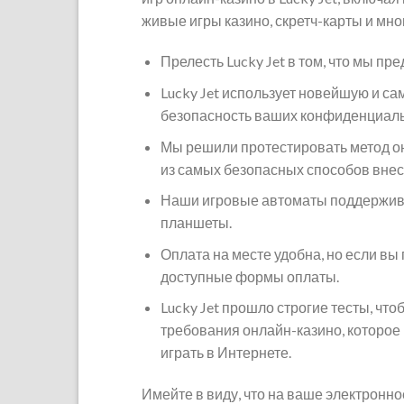
живые игры казино, скретч-карты и мно
Прелесть Lucky Jet в том, что мы п
Lucky Jet использует новейшую и с
безопасность ваших конфиденциал
Мы решили протестировать метод онл
из самых безопасных способов внес
Наши игровые автоматы поддерживаю
планшеты.
Оплата на месте удобна, но если в
доступные формы оплаты.
Lucky Jet прошло строгие тесты, что
требования онлайн-казино, которое
играть в Интернете.
Имейте в виду, что на ваше электронн