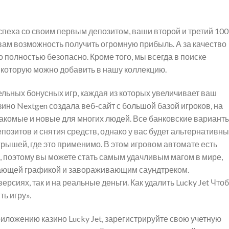
спеха со своим первым депозитом, ваши второй и третий 10
 вам возможность получить огромную прибыль. А за качество
 полностью безопасно. Кроме того, мы всегда в поиске
 которую можно добавить в нашу коллекцию.
ельных бонусных игр, каждая из которых увеличивает ваш
ино Nextgen создала веб-сайт с большой базой игроков, на
акомые и новые для многих людей. Все банковские вариант
позитов и снятия средств, однако у вас будет альтернативн
рышей, где это применимо. В этом игровом автомате есть
 поэтому вы можете стать самым удачливым магом в мире,
ясающей графикой и завораживающим саундтреком.
ерсиях, так и на реальные деньги. Как удалить Lucky Jet Что
ть игру».
риложению казино Lucky Jet, зарегистрируйте свою учетную