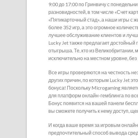
9:00 до 17:00 по Гринвичу с понедельни
разновидностей, в том числе «Счет кар
«Пятикарточный стад», а наши игры с 
более 352 игр, а это огромное количес
лучшее обслуживание клиентов и лучшие
Lucky Jet также предлагает достойный
отыгрыша. Те, кто из Великобритании,
исключительно на местном уровне, без 
Все игры проверяются на честность не
других причин, по которым Lucky Jet эт
бонуса! Поскольку Microgaming являе
для платформ онлайн-гемблинга по всем
Бонус появится на вашей панели беспл
вы сможете получить к нему доступ, ще
И когда ваше время за игровым онлайн
предпочтительный способ вывода средс