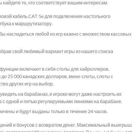
 найдете то, что соответствует вашим интересам.
овой кабель CAT 5e для подключения настольного
тбука к маршрутизатору.
обы насладиться любой из игр казино с множеством кассовых
 выбрав свой любимый вариант игры из нашего списка
функции включают в себя столы для хайроллеров,
до 25 000 канадских долларов, мини-слоты, слоты с
во других игр на выбор.
идеть на барабанах, и игроки могут даже настроить их
в с одной и пятью регулируемыми линиями на барабане.
ничены и будут выданы только в течение 24 часов.
ений и бонусов с возвратом денег. Максимальный выигрыш