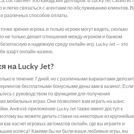
, составляет 500 канадских долларов. В Lucky Jet Casino ес
о и легко связаться с агентами по обслуживанию клиентов. В
во различных способов оплаты.
чки зрения игрока, и только игроки могут видеть, сколько
то не только делает отношения между игроком и банком
безопасную и надежную среду онлайн-игр. Lucky Jet — это
бе азарт онлайн-казино.
 на Lucky Jet?
лько в течение 7 дней, но с различными вариантами депози
терлингов бесплатными бонусными деньгами в казино!. Если
ьтесь с руководством по функциям для получения
их мобильных играх. Они позволяют вам играть на шанс
йки. Android-приложение Lucky Jet также имеет доступ к
 поэтому вы можете делать ставки на некоторые из крупнейш
 как насчет игровых автоматов онлайн, где вы играете и
ольшие колеса? Какими бы ни были ваши любимые игры, вы