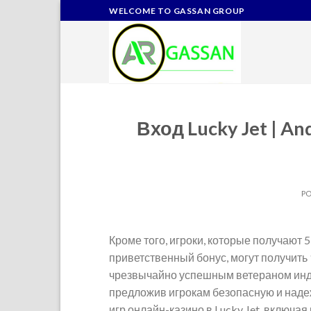
Skip
WELCOME TO GASSAN GROUP
to
content
Вход Lucky Jet | A
P
Кроме того, игроки, которые получают
приветственный бонус, могут получит
чрезвычайно успешным ветераном инду
предложив игрокам безопасную и наде
игр онлайн-казино в Lucky Jet, включая