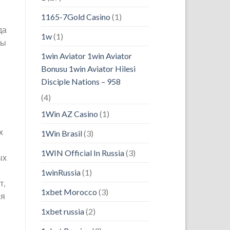
1165-7Gold Casino
(1)
да
1w
(1)
бы
1win Aviator 1win Aviator
Bonusu 1win Aviator Hilesi
Disciple Nations – 958
(4)
1Win AZ Casino
(1)
х
1Win Brasil
(3)
1WIN Official In Russia
(3)
ых
1winRussia
(1)
т,
1xbet Morocco
(3)
ся
1xbet russia
(2)