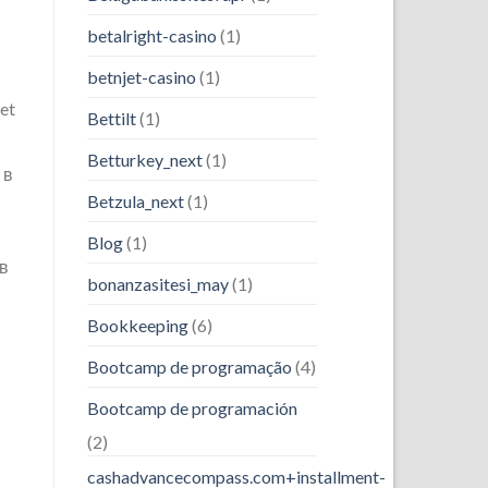
betalright-casino
(1)
betnjet-casino
(1)
et
Bettilt
(1)
Betturkey_next
(1)
 в
Betzula_next
(1)
Blog
(1)
ов
bonanzasitesi_may
(1)
Bookkeeping
(6)
Bootcamp de programação
(4)
Bootcamp de programación
(2)
cashadvancecompass.com+installment-