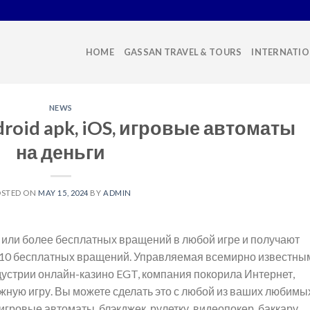
HOME
GASSAN TRAVEL & TOURS
INTERNATIO
NEWS
ndroid apk, iOS, игровые автоматы
на деньги
OSTED ON
MAY 15, 2024
BY
ADMIN
 5 или более бесплатных вращений в любой игре и получают
ь 10 бесплатных вращений. Управляемая всемирно известны
стрии онлайн-казино EGT, компания покорила Интернет,
жную игру. Вы можете сделать это с любой из ваших любимы
 игровые автоматы, блэкджек, рулетку, видеопокер, баккару,