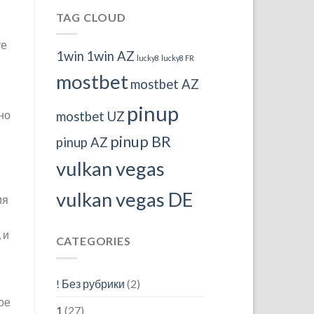
TAG CLOUD
те
1win
1win AZ
lucky8
lucky8 FR
mostbet
mostbet AZ
pinup
но
mostbet UZ
pinup BR
pinup AZ
vulkan vegas
vulkan vegas DE
ия
 и
CATEGORIES
! Без рубрики
(2)
ое
1
(27)