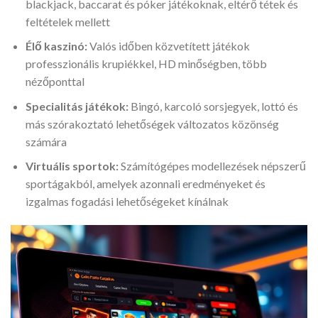
blackjack, baccarat és póker játékoknak, eltérő tétek és
feltételek mellett
Élő kaszinó:
Valós időben közvetített játékok
professzionális krupiékkel, HD minőségben, több
nézőponttal
Specialitás játékok:
Bingó, karcoló sorsjegyek, lottó és
más szórakoztató lehetőségek változatos közönség
számára
Virtuális sportok:
Számítógépes modellezések népszerű
sportágakból, amelyek azonnali eredményeket és
izgalmas fogadási lehetőségeket kínálnak