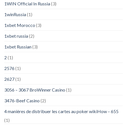
1WIN Official In Russia
(3)
1winRussia
(1)
1xbet Morocco
(3)
1xbet russia
(2)
1xbet Russian
(3)
2
(1)
2576
(1)
2627
(1)
3056 – 3067 BroWinner Casino
(1)
3476-Beef Casino
(2)
4 manières de distribuer les cartes au poker wikiHow – 655
(1)