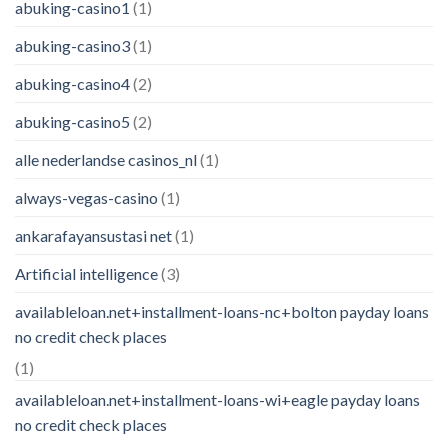
abuking-casino1
(1)
abuking-casino3
(1)
abuking-casino4
(2)
abuking-casino5
(2)
alle nederlandse casinos_nl
(1)
always-vegas-casino
(1)
ankarafayansustasi net
(1)
Artificial intelligence
(3)
availableloan.net+installment-loans-nc+bolton payday loans
no credit check places
(1)
availableloan.net+installment-loans-wi+eagle payday loans
no credit check places