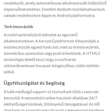
rendelkezik, amely automatikusan alkalmazkodik különböző
képernyőméretekhez. Emellett dedikált mobilalkalmazások
vannak rendelkezésre Apple és Android platformokra.
Tech Innovációk
A mobil optimalizáció túlmutat az egyszerű
alkalmazkodáson. A korszerű platformok kihasználják a
mobileszközök egyedi funkcióit, mint az érintésvezérlés,
biometrikus azonosítás vagy push értesítések. A HTML5
technológia lehető teszi, hogy a szoftverek
zökkenőmentesen fussanak böngészőben, külön letöltés
nélkül.
Ügyfélszolgálat és Segítség
Kiváló minőségű support-ot biztosítunk több csatornán
keresztül. A nemzetközi online kaszinók általában 24/7
elérhetőséget kínálnak, többnyelvű támogatással. Az élő
chat funkció azonnali reakciót nyújt a legnagyobb kérdésre,