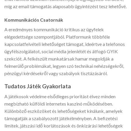
míg az email támogatás alaposabb ügyintézést tesz lehetővé.
Kommunikációs Csatornák
A eredményes kommunikáció kritikus az ügyfelek
elégedettsége szempontjából. Platformunk többféle
kapcsolatfelvételi lehetőséget támogat, ideértve a telefonos
ügyfélszolgálatot, social média jelenlétét és átfogó GYIK
szekciót. A felkészült munkatársak hamar megoldják a
felmerülő problémákat, legyen szó technikai nehézségekről,
pénzügyi kérdésekről vagy szabályok tisztázásáról.
Tudatos Játék Gyakorlata
A játékosok védelme elsődleges prioritást élvez minden
megbízható külföldi internetes kaszinó működésében.
Különböző eszközöket és lehetőségeket kínálunk, amelyek
támogatják a szabályozott játékélményben. A befizetési
limitek, játszási idő korlátozások és önkizárási lehetőségek