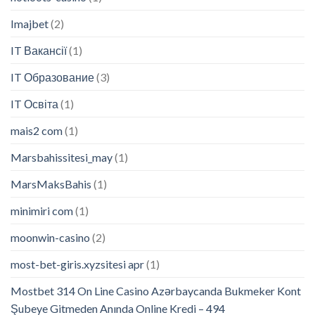
Imajbet
(2)
IT Вакансії
(1)
IT Образование
(3)
IT Освіта
(1)
mais2 com
(1)
Marsbahissitesi_may
(1)
MarsMaksBahis
(1)
minimiri com
(1)
moonwin-casino
(2)
most-bet-giris.xyzsitesi apr
(1)
Mostbet 314 On Line Casino Azərbaycanda Bukmeker Kont
Şubeye Gitmeden Anında Online Kredi – 494