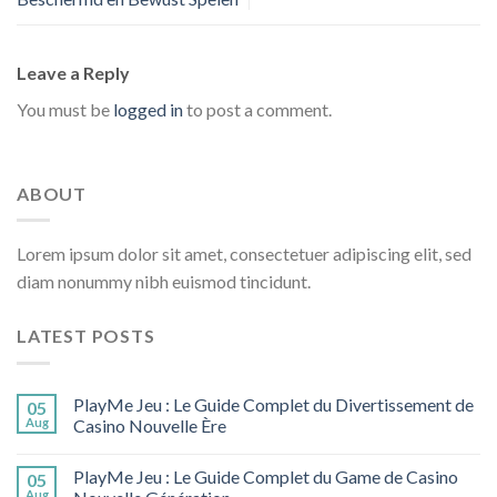
Leave a Reply
You must be
logged in
to post a comment.
ABOUT
Lorem ipsum dolor sit amet, consectetuer adipiscing elit, sed
diam nonummy nibh euismod tincidunt.
LATEST POSTS
PlayMe Jeu : Le Guide Complet du Divertissement de
05
Aug
Casino Nouvelle Ère
PlayMe Jeu : Le Guide Complet du Game de Casino
05
Aug