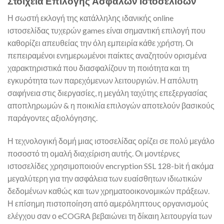
Στοιχεία Επιλογής Ασφαλών Ιστοσελίδων
Η σωστή εκλογή της κατάλληλης ιδανικής online
ιστοσελίδας τυχερών games είναι σημαντική επιλογή που
καθορίζει απευθείας την όλη εμπειρία κάθε χρήστη. Οι
πεπειραμένοι ενημερωμένοι παίκτες αναζητούν ορισμένα
χαρακτηριστικά που διασφαλίζουν τη ποιότητα και τη
εγκυρότητα των παρεχόμενων λειτουργιών. Η απόλυτη
σαφήνεια στις διεργασίες, η μεγάλη ταχύτης επεξεργασίας
αποπληρωμών & η ποικιλία επιλογών αποτελούν βασικούς
παράγοντες αξιολόγησης.
Η τεχνολογική δομή μιας ιστοσελίδας ορίζει σε πολύ μεγάλο
ποσοστό τη ομαλή διαχείριση αυτής. Οι μοντέρνες
ιστοσελίδες χρησιμοποιούν encryption SSL 128-bit ή ακόμα
μεγαλύτερη για την ασφάλεια των ευαίσθητων ιδιωτικών
δεδομένων καθώς και των χρηματοοικονομικών πράξεων.
Η επίσημη πιστοποίηση από αμερόληπτους οργανισμούς
ελέγχου σαν ο eCOGRA βεβαιώνει τη δίκαιη λειτουργία των