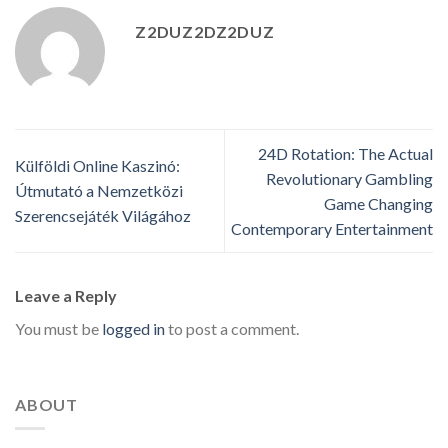
Z2DUZ2DZ2DUZ
24D Rotation: The Actual
Külföldi Online Kaszinó:
Revolutionary Gambling
Útmutató a Nemzetközi
Game Changing
Szerencsejáték Világához
Contemporary Entertainment
Leave a Reply
You must be
logged in
to post a comment.
ABOUT