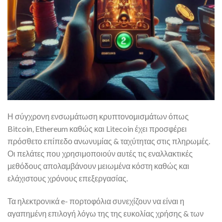
Η σύγχρονη ενσωμάτωση κρυπτονομισμάτων όπως
Bitcoin, Ethereum καθώς και Litecoin έχει προσφέρει
πρόσθετο επίπεδο ανωνυμίας & ταχύτητας στις πληρωμές.
Οι πελάτες που χρησιμοποιούν αυτές τις εναλλακτικές
μεθόδους απολαμβάνουν μειωμένα κόστη καθώς και
ελάχιστους χρόνους επεξεργασίας.
Τα ηλεκτρονικά e- πορτοφόλια συνεχίζουν να είναι η
αγαπημένη επιλογή λόγω της της ευκολίας χρήσης & των