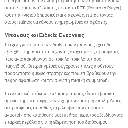
επιβεβαιώσουν την πλήρη τυχαιότητα των προκύπτοντων
αποτελεσμάτων. Ο δείκτης ποσοστό RTP (Return to Player)
κάθε παιχνιδιού δημοσιεύεται διαφανώς, επιτρέποντας
στους παίκτες να κάνουν ενημερωμένες αποφάσεις.
Μπόνους και Ειδικές Ενέργειες
Το εξελιγμένο τοπίο των διαθέσιμων μπόνους έχει ήδη
εξελιχθεί σημαντικά, παρέχοντας στοχευμένες προσφορές
πως ανταποκρίνονται σε ποικίλα ποικίλα τύπους
παιχνιδιού. Οι προηγμένες σύγχρονες πύλες υιοθετούν
προσωποποιημένες στρατηγικές που επιβραβεύουν την
πλήρη αφοσίωση και την συνεπή τακτική συμμετοχή.
Τα ελκυστικά μπόνους καλωσορίσματος είναι το βασικό
αρχικό σημείο επαφής νέων χρηστών με τη την πύλη. Αυτές
οι προσφορές συνήθως περιλαμβάνουν ποσοστό
αντιστοίχισης κατάθεσης μαζί με free περιστροφές, δίνοντας
επαρκές κεφάλαιο για τη εξερεύνηση του διαθέσιμου