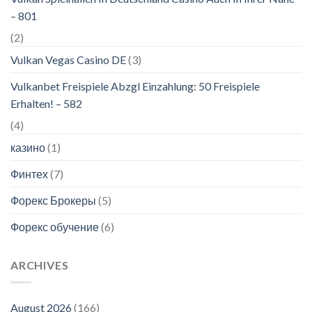
– 801
(2)
Vulkan Vegas Casino DE
(3)
Vulkanbet Freispiele Abzgl Einzahlung: 50 Freispiele
Erhalten! – 582
(4)
казино
(1)
Финтех
(7)
Форекс Брокеры
(5)
Форекс обучение
(6)
ARCHIVES
August 2026
(166)