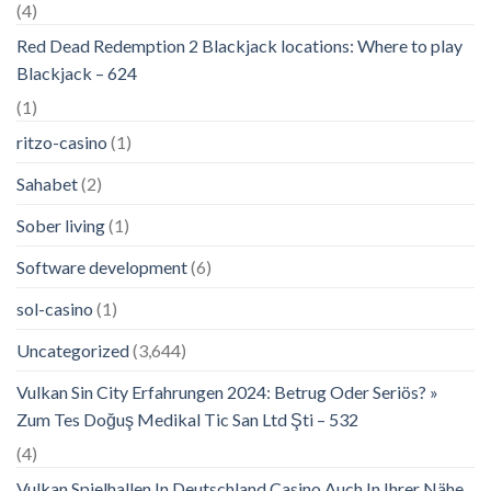
(4)
Red Dead Redemption 2 Blackjack locations: Where to play
Blackjack – 624
(1)
ritzo-casino
(1)
Sahabet
(2)
Sober living
(1)
Software development
(6)
sol-casino
(1)
Uncategorized
(3,644)
Vulkan Sin City Erfahrungen 2024: Betrug Oder Seriös? »
Zum Tes Doğuş Medikal Tic San Ltd Şti – 532
(4)
Vulkan Spielhallen In Deutschland Casino Auch In Ihrer Nähe