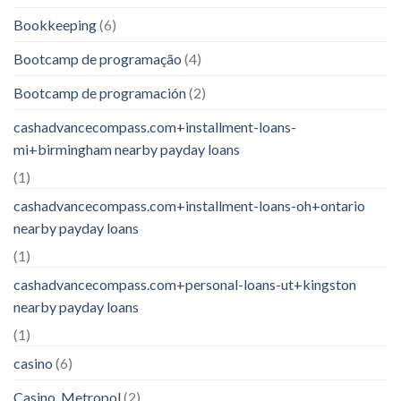
Bookkeeping
(6)
Bootcamp de programação
(4)
Bootcamp de programación
(2)
cashadvancecompass.com+installment-loans-
mi+birmingham nearby payday loans
(1)
cashadvancecompass.com+installment-loans-oh+ontario
nearby payday loans
(1)
cashadvancecompass.com+personal-loans-ut+kingston
nearby payday loans
(1)
casino
(6)
Casino_Metropol
(2)