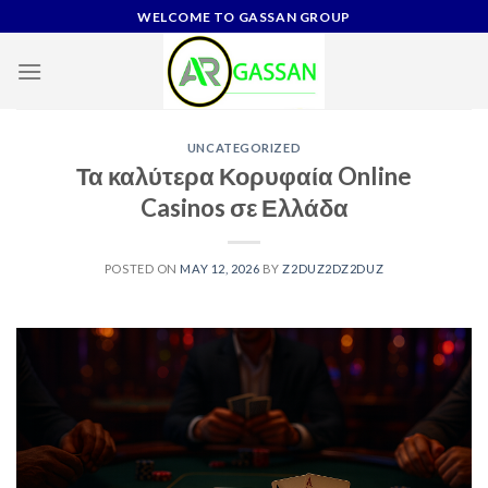
Skip
WELCOME TO GASSAN GROUP
to
content
UNCATEGORIZED
Τα καλύτερα Κορυφαία Online
Casinos σε Ελλάδα
POSTED ON
MAY 12, 2026
BY
Z2DUZ2DZ2DUZ