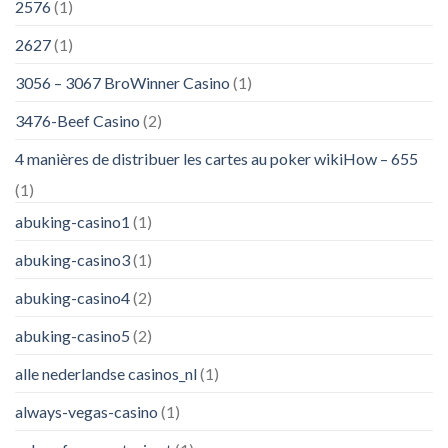
2576
(1)
2627
(1)
3056 – 3067 BroWinner Casino
(1)
3476-Beef Casino
(2)
4 manières de distribuer les cartes au poker wikiHow – 655
(1)
abuking-casino1
(1)
abuking-casino3
(1)
abuking-casino4
(2)
abuking-casino5
(2)
alle nederlandse casinos_nl
(1)
always-vegas-casino
(1)