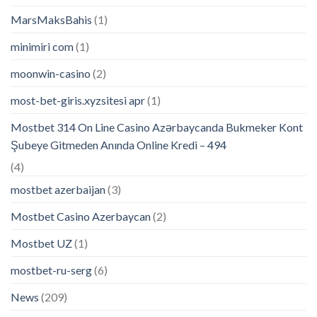
MarsMaksBahis
(1)
minimiri com
(1)
moonwin-casino
(2)
most-bet-giris.xyzsitesi apr
(1)
Mostbet 314 On Line Casino Azərbaycanda Bukmeker Kont
Şubeye Gitmeden Anında Online Kredi – 494
(4)
mostbet azerbaijan
(3)
Mostbet Casino Azerbaycan
(2)
Mostbet UZ
(1)
mostbet-ru-serg
(6)
News
(209)