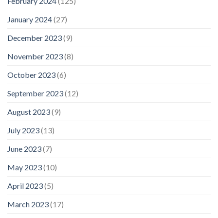
February 2024
(125)
January 2024
(27)
December 2023
(9)
November 2023
(8)
October 2023
(6)
September 2023
(12)
August 2023
(9)
July 2023
(13)
June 2023
(7)
May 2023
(10)
April 2023
(5)
March 2023
(17)